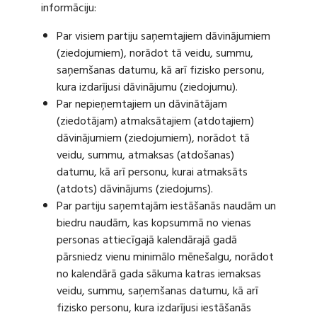
informāciju:
Par visiem partiju saņemtajiem dāvinājumiem
(ziedojumiem), norādot tā veidu, summu,
saņemšanas datumu, kā arī fizisko personu,
kura izdarījusi dāvinājumu (ziedojumu).
Par nepieņemtajiem un dāvinātājam
(ziedotājam) atmaksātajiem (atdotajiem)
dāvinājumiem (ziedojumiem), norādot tā
veidu, summu, atmaksas (atdošanas)
datumu, kā arī personu, kurai atmaksāts
(atdots) dāvinājums (ziedojums).
Par partiju saņemtajām iestāšanās naudām un
biedru naudām, kas kopsummā no vienas
personas attiecīgajā kalendārajā gadā
pārsniedz vienu minimālo mēnešalgu, norādot
no kalendārā gada sākuma katras iemaksas
veidu, summu, saņemšanas datumu, kā arī
fizisko personu, kura izdarījusi iestāšanās