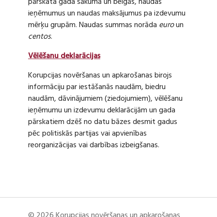
pārskata gada sākumā un beigās, naudas
ieņēmumus un naudas maksājumus pa izdevumu
mērķu grupām. Naudas summas norāda
euro
un
centos
.
Vēlēšanu deklarācijas
Korupcijas novēršanas un apkarošanas birojs
informāciju par iestāšanās naudām, biedru
naudām, dāvinājumiem (ziedojumiem), vēlēšanu
ieņēmumu un izdevumu deklarācijām un gada
pārskatiem dzēš no datu bāzes desmit gadus
pēc politiskās partijas vai apvienības
reorganizācijas vai darbības izbeigšanas.
© 2026 Korupcijas novēršanas un apkarošanas