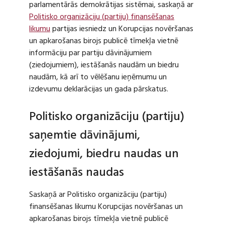
parlamentārās demokrātijas sistēmai, saskaņā ar
Politisko organizāciju (partiju) finansēšanas
likumu
partijas iesniedz un Korupcijas novēršanas
un apkarošanas birojs publicē tīmekļa vietnē
informāciju par partiju dāvinājumiem
(ziedojumiem), iestāšanās naudām un biedru
naudām, kā arī to vēlēšanu ieņēmumu un
izdevumu deklarācijas un gada pārskatus.
Politisko organizāciju (partiju)
saņemtie dāvinājumi,
ziedojumi, biedru naudas un
iestāšanās naudas
Saskaņā ar Politisko organizāciju (partiju)
finansēšanas likumu Korupcijas novēršanas un
apkarošanas birojs tīmekļa vietnē publicē