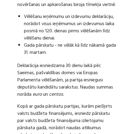
novēršanas un apkarošanas biroja tīmekļa vietnē:
Vēlēšanu ieņēmumu un izdevumu deklarāciju,
norādot visus ieņēmumus un izdevumus laika
posmā no 120. dienas pirms vēlēšanām līdz
vēlēšanu dienai.
Gada pārskatu - ne vēlāk kā līdz nākamā gada
31. martam.
Deklarācija iesniedzama 30 dienu laikā pēc
Saeimas, pašvaldības domes vai Eiropas
Parlamenta vēlēšanām, ja partija iesniegusi
deputātu kandidātu sarakstus. Naudas summas
norāda
euro
un
centos
.
Kopā ar gada pārskatu partijas, kurām piešķirts
valsts budžeta finansējums, iesniedz pārskatu
par valsts budžeta finansējuma izlietojumu
pārskata gadā, norādot naudas atlikumus