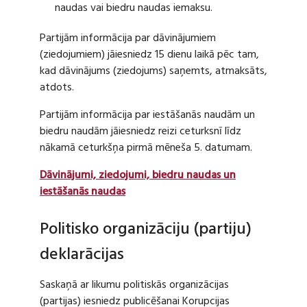
naudas vai biedru naudas iemaksu.
Partijām informācija par dāvinājumiem
(ziedojumiem) jāiesniedz 15 dienu laikā pēc tam,
kad dāvinājums (ziedojums) saņemts, atmaksāts,
atdots.
Partijām informācija par iestāšanās naudām un
biedru naudām jāiesniedz reizi ceturksnī līdz
nākamā ceturkšņa pirmā mēneša 5. datumam.
Dāvinājumi, ziedojumi, biedru naudas un
iestāšanās naudas
Politisko organizāciju (partiju)
deklarācijas
Saskaņā ar likumu politiskās organizācijas
(partijas) iesniedz publicēšanai Korupcijas