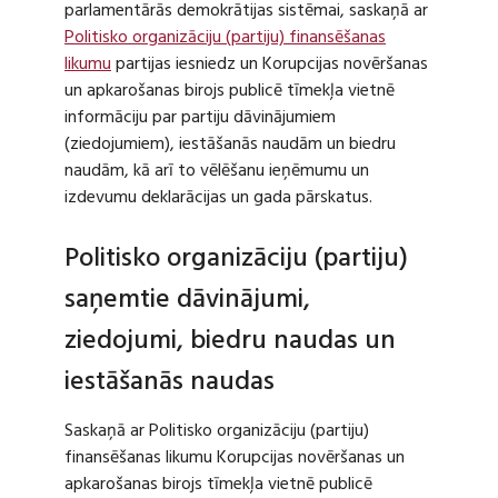
parlamentārās demokrātijas sistēmai, saskaņā ar
Politisko organizāciju (partiju) finansēšanas
likumu
partijas iesniedz un Korupcijas novēršanas
un apkarošanas birojs publicē tīmekļa vietnē
informāciju par partiju dāvinājumiem
(ziedojumiem), iestāšanās naudām un biedru
naudām, kā arī to vēlēšanu ieņēmumu un
izdevumu deklarācijas un gada pārskatus.
Politisko organizāciju (partiju)
saņemtie dāvinājumi,
ziedojumi, biedru naudas un
iestāšanās naudas
Saskaņā ar Politisko organizāciju (partiju)
finansēšanas likumu Korupcijas novēršanas un
apkarošanas birojs tīmekļa vietnē publicē