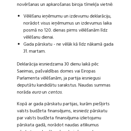
novēršanas un apkarošanas biroja tīmekļa vietnē:
Vēlēšanu ieņēmumu un izdevumu deklarāciju,
norādot visus ieņēmumus un izdevumus laika
posmā no 120. dienas pirms vēlēšanām līdz
vēlēšanu dienai.
Gada pārskatu - ne vēlāk kā līdz nākamā gada
31. martam.
Deklarācija iesniedzama 30 dienu laikā pēc
Saeimas, pašvaldības domes vai Eiropas
Parlamenta vēlēšanām, ja partija iesniegusi
deputātu kandidātu sarakstus. Naudas summas
norāda
euro
un
centos
.
Kopā ar gada pārskatu partijas, kurām piešķirts
valsts budžeta finansējums, iesniedz pārskatu
par valsts budžeta finansējuma izlietojumu
pārskata gadā, norādot naudas atlikumus