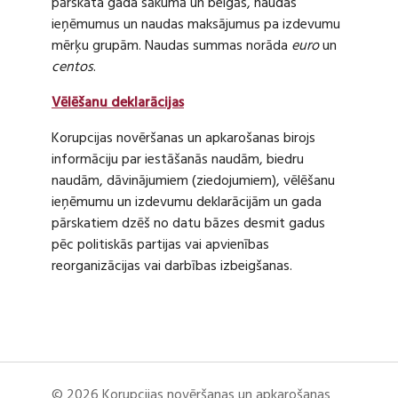
pārskata gada sākumā un beigās, naudas
ieņēmumus un naudas maksājumus pa izdevumu
mērķu grupām. Naudas summas norāda
euro
un
centos
.
Vēlēšanu deklarācijas
Korupcijas novēršanas un apkarošanas birojs
informāciju par iestāšanās naudām, biedru
naudām, dāvinājumiem (ziedojumiem), vēlēšanu
ieņēmumu un izdevumu deklarācijām un gada
pārskatiem dzēš no datu bāzes desmit gadus
pēc politiskās partijas vai apvienības
reorganizācijas vai darbības izbeigšanas.
© 2026 Korupcijas novēršanas un apkarošanas