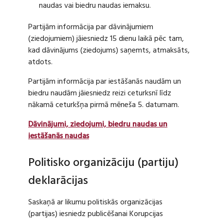
naudas vai biedru naudas iemaksu.
Partijām informācija par dāvinājumiem
(ziedojumiem) jāiesniedz 15 dienu laikā pēc tam,
kad dāvinājums (ziedojums) saņemts, atmaksāts,
atdots.
Partijām informācija par iestāšanās naudām un
biedru naudām jāiesniedz reizi ceturksnī līdz
nākamā ceturkšņa pirmā mēneša 5. datumam.
Dāvinājumi, ziedojumi, biedru naudas un
iestāšanās naudas
Politisko organizāciju (partiju)
deklarācijas
Saskaņā ar likumu politiskās organizācijas
(partijas) iesniedz publicēšanai Korupcijas