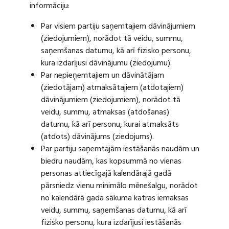
informāciju:
Par visiem partiju saņemtajiem dāvinājumiem
(ziedojumiem), norādot tā veidu, summu,
saņemšanas datumu, kā arī fizisko personu,
kura izdarījusi dāvinājumu (ziedojumu).
Par nepieņemtajiem un dāvinātājam
(ziedotājam) atmaksātajiem (atdotajiem)
dāvinājumiem (ziedojumiem), norādot tā
veidu, summu, atmaksas (atdošanas)
datumu, kā arī personu, kurai atmaksāts
(atdots) dāvinājums (ziedojums).
Par partiju saņemtajām iestāšanās naudām un
biedru naudām, kas kopsummā no vienas
personas attiecīgajā kalendārajā gadā
pārsniedz vienu minimālo mēnešalgu, norādot
no kalendārā gada sākuma katras iemaksas
veidu, summu, saņemšanas datumu, kā arī
fizisko personu, kura izdarījusi iestāšanās