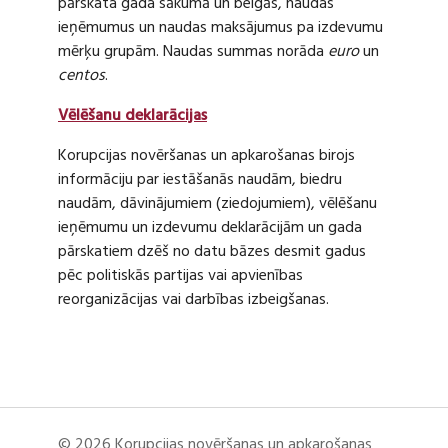
pārskata gada sākumā un beigās, naudas
ieņēmumus un naudas maksājumus pa izdevumu
mērķu grupām. Naudas summas norāda
euro
un
centos
.
Vēlēšanu deklarācijas
Korupcijas novēršanas un apkarošanas birojs
informāciju par iestāšanās naudām, biedru
naudām, dāvinājumiem (ziedojumiem), vēlēšanu
ieņēmumu un izdevumu deklarācijām un gada
pārskatiem dzēš no datu bāzes desmit gadus
pēc politiskās partijas vai apvienības
reorganizācijas vai darbības izbeigšanas.
© 2026 Korupcijas novēršanas un apkarošanas