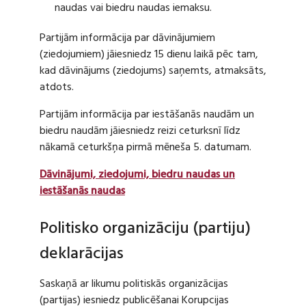
naudas vai biedru naudas iemaksu.
Partijām informācija par dāvinājumiem
(ziedojumiem) jāiesniedz 15 dienu laikā pēc tam,
kad dāvinājums (ziedojums) saņemts, atmaksāts,
atdots.
Partijām informācija par iestāšanās naudām un
biedru naudām jāiesniedz reizi ceturksnī līdz
nākamā ceturkšņa pirmā mēneša 5. datumam.
Dāvinājumi, ziedojumi, biedru naudas un
iestāšanās naudas
Politisko organizāciju (partiju)
deklarācijas
Saskaņā ar likumu politiskās organizācijas
(partijas) iesniedz publicēšanai Korupcijas