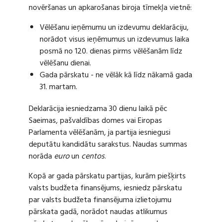
novēršanas un apkarošanas biroja tīmekļa vietnē:
Vēlēšanu ieņēmumu un izdevumu deklarāciju,
norādot visus ieņēmumus un izdevumus laika
posmā no 120. dienas pirms vēlēšanām līdz
vēlēšanu dienai.
Gada pārskatu - ne vēlāk kā līdz nākamā gada
31. martam.
Deklarācija iesniedzama 30 dienu laikā pēc
Saeimas, pašvaldības domes vai Eiropas
Parlamenta vēlēšanām, ja partija iesniegusi
deputātu kandidātu sarakstus. Naudas summas
norāda
euro
un
centos
.
Kopā ar gada pārskatu partijas, kurām piešķirts
valsts budžeta finansējums, iesniedz pārskatu
par valsts budžeta finansējuma izlietojumu
pārskata gadā, norādot naudas atlikumus