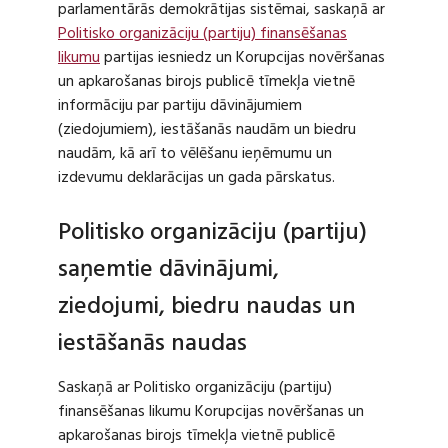
parlamentārās demokrātijas sistēmai, saskaņā ar
Politisko organizāciju (partiju) finansēšanas
likumu
partijas iesniedz un Korupcijas novēršanas
un apkarošanas birojs publicē tīmekļa vietnē
informāciju par partiju dāvinājumiem
(ziedojumiem), iestāšanās naudām un biedru
naudām, kā arī to vēlēšanu ieņēmumu un
izdevumu deklarācijas un gada pārskatus.
Politisko organizāciju (partiju)
saņemtie dāvinājumi,
ziedojumi, biedru naudas un
iestāšanās naudas
Saskaņā ar Politisko organizāciju (partiju)
finansēšanas likumu Korupcijas novēršanas un
apkarošanas birojs tīmekļa vietnē publicē