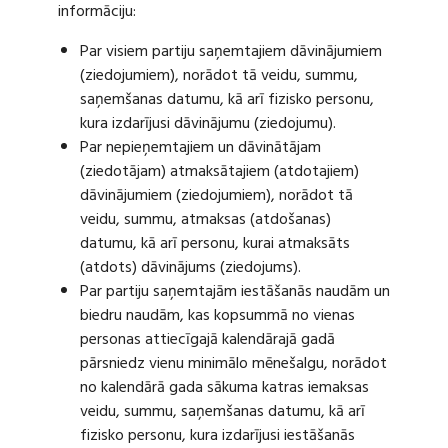
informāciju:
Par visiem partiju saņemtajiem dāvinājumiem
(ziedojumiem), norādot tā veidu, summu,
saņemšanas datumu, kā arī fizisko personu,
kura izdarījusi dāvinājumu (ziedojumu).
Par nepieņemtajiem un dāvinātājam
(ziedotājam) atmaksātajiem (atdotajiem)
dāvinājumiem (ziedojumiem), norādot tā
veidu, summu, atmaksas (atdošanas)
datumu, kā arī personu, kurai atmaksāts
(atdots) dāvinājums (ziedojums).
Par partiju saņemtajām iestāšanās naudām un
biedru naudām, kas kopsummā no vienas
personas attiecīgajā kalendārajā gadā
pārsniedz vienu minimālo mēnešalgu, norādot
no kalendārā gada sākuma katras iemaksas
veidu, summu, saņemšanas datumu, kā arī
fizisko personu, kura izdarījusi iestāšanās