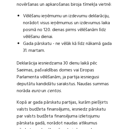
novēršanas un apkarošanas biroja tīmekļa vietnē:
Vēlēšanu ieņēmumu un izdevumu deklarāciju,
norādot visus ieņēmumus un izdevumus laika
posmā no 120. dienas pirms vēlēšanām līdz
vēlēšanu dienai.
Gada pārskatu - ne vēlāk kā līdz nākamā gada
31. martam.
Deklarācija iesniedzama 30 dienu laikā pēc
Saeimas, pašvaldības domes vai Eiropas
Parlamenta vēlēšanām, ja partija iesniegusi
deputātu kandidātu sarakstus. Naudas summas
norāda
euro
un
centos
.
Kopā ar gada pārskatu partijas, kurām piešķirts
valsts budžeta finansējums, iesniedz pārskatu
par valsts budžeta finansējuma izlietojumu
pārskata gadā, norādot naudas atlikumus