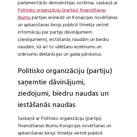
parlamentārās demokrātijas sistēmai, saskaņā ar
Politisko organizāciju (partiju) finansēšanas
likumu
partijas iesniedz un Korupcijas novēršanas
un apkarošanas birojs publicē tīmekļa vietnē
informāciju par partiju dāvinājumiem
(ziedojumiem), iestāšanās naudām un biedru
naudām, kā arī to vēlēšanu ieņēmumu un
izdevumu deklarācijas un gada pārskatus.
Politisko organizāciju (partiju)
saņemtie dāvinājumi,
ziedojumi, biedru naudas un
iestāšanās naudas
Saskaņā ar Politisko organizāciju (partiju)
finansēšanas likumu Korupcijas novēršanas un
apkarošanas birojs tīmekļa vietnē publicē