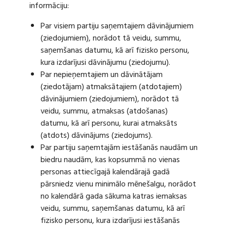
informāciju:
Par visiem partiju saņemtajiem dāvinājumiem
(ziedojumiem), norādot tā veidu, summu,
saņemšanas datumu, kā arī fizisko personu,
kura izdarījusi dāvinājumu (ziedojumu).
Par nepieņemtajiem un dāvinātājam
(ziedotājam) atmaksātajiem (atdotajiem)
dāvinājumiem (ziedojumiem), norādot tā
veidu, summu, atmaksas (atdošanas)
datumu, kā arī personu, kurai atmaksāts
(atdots) dāvinājums (ziedojums).
Par partiju saņemtajām iestāšanās naudām un
biedru naudām, kas kopsummā no vienas
personas attiecīgajā kalendārajā gadā
pārsniedz vienu minimālo mēnešalgu, norādot
no kalendārā gada sākuma katras iemaksas
veidu, summu, saņemšanas datumu, kā arī
fizisko personu, kura izdarījusi iestāšanās