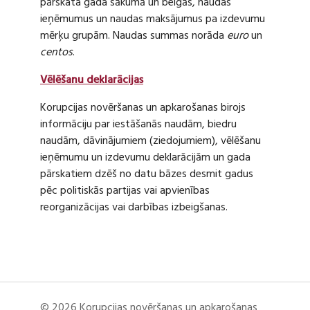
pārskata gada sākumā un beigās, naudas
ieņēmumus un naudas maksājumus pa izdevumu
mērķu grupām. Naudas summas norāda
euro
un
centos
.
Vēlēšanu deklarācijas
Korupcijas novēršanas un apkarošanas birojs
informāciju par iestāšanās naudām, biedru
naudām, dāvinājumiem (ziedojumiem), vēlēšanu
ieņēmumu un izdevumu deklarācijām un gada
pārskatiem dzēš no datu bāzes desmit gadus
pēc politiskās partijas vai apvienības
reorganizācijas vai darbības izbeigšanas.
© 2026 Korupcijas novēršanas un apkarošanas