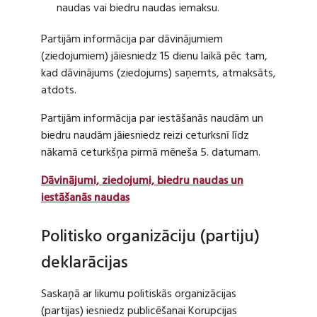
naudas vai biedru naudas iemaksu.
Partijām informācija par dāvinājumiem
(ziedojumiem) jāiesniedz 15 dienu laikā pēc tam,
kad dāvinājums (ziedojums) saņemts, atmaksāts,
atdots.
Partijām informācija par iestāšanās naudām un
biedru naudām jāiesniedz reizi ceturksnī līdz
nākamā ceturkšņa pirmā mēneša 5. datumam.
Dāvinājumi, ziedojumi, biedru naudas un
iestāšanās naudas
Politisko organizāciju (partiju)
deklarācijas
Saskaņā ar likumu politiskās organizācijas
(partijas) iesniedz publicēšanai Korupcijas