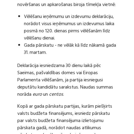
novēršanas un apkarošanas biroja tīmekļa vietnē:
Vēlēšanu ieņēmumu un izdevumu deklarāciju,
norādot visus ieņēmumus un izdevumus laika
posmā no 120. dienas pirms vēlēšanām līdz
vēlēšanu dienai.
Gada pārskatu - ne vēlāk kā līdz nākamā gada
31. martam.
Deklarācija iesniedzama 30 dienu laikā pēc
Saeimas, pašvaldības domes vai Eiropas
Parlamenta vēlēšanām, ja partija iesniegusi
deputātu kandidātu sarakstus. Naudas summas
norāda
euro
un
centos
.
Kopā ar gada pārskatu partijas, kurām piešķirts
valsts budžeta finansējums, iesniedz pārskatu
par valsts budžeta finansējuma izlietojumu
pārskata gadā, norādot naudas atlikumus