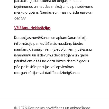
pārskata gada sākumā un beigās, naudas
ieņēmumus un naudas maksājumus pa izdevumu
mērķu grupām. Naudas summas norāda
euro
un
centos
.
Vēlēšanu deklarācijas
Korupcijas novēršanas un apkarošanas birojs
informāciju par iestāšanās naudām, biedru
naudām, dāvinājumiem (ziedojumiem), vēlēšanu
ieņēmumu un izdevumu deklarācijām un gada
pārskatiem dzēš no datu bāzes desmit gadus
pēc politiskās partijas vai apvienības
reorganizācijas vai darbības izbeigšanas.
© 2026 Korupcijas novēršanas un apkarošanas