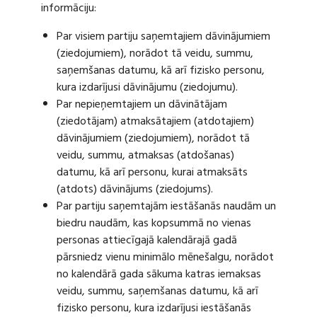
informāciju:
Par visiem partiju saņemtajiem dāvinājumiem
(ziedojumiem), norādot tā veidu, summu,
saņemšanas datumu, kā arī fizisko personu,
kura izdarījusi dāvinājumu (ziedojumu).
Par nepieņemtajiem un dāvinātājam
(ziedotājam) atmaksātajiem (atdotajiem)
dāvinājumiem (ziedojumiem), norādot tā
veidu, summu, atmaksas (atdošanas)
datumu, kā arī personu, kurai atmaksāts
(atdots) dāvinājums (ziedojums).
Par partiju saņemtajām iestāšanās naudām un
biedru naudām, kas kopsummā no vienas
personas attiecīgajā kalendārajā gadā
pārsniedz vienu minimālo mēnešalgu, norādot
no kalendārā gada sākuma katras iemaksas
veidu, summu, saņemšanas datumu, kā arī
fizisko personu, kura izdarījusi iestāšanās