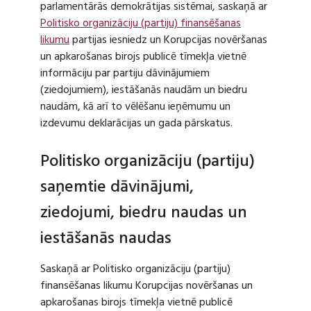
parlamentārās demokrātijas sistēmai, saskaņā ar
Politisko organizāciju (partiju) finansēšanas
likumu
partijas iesniedz un Korupcijas novēršanas
un apkarošanas birojs publicē tīmekļa vietnē
informāciju par partiju dāvinājumiem
(ziedojumiem), iestāšanās naudām un biedru
naudām, kā arī to vēlēšanu ieņēmumu un
izdevumu deklarācijas un gada pārskatus.
Politisko organizāciju (partiju)
saņemtie dāvinājumi,
ziedojumi, biedru naudas un
iestāšanās naudas
Saskaņā ar Politisko organizāciju (partiju)
finansēšanas likumu Korupcijas novēršanas un
apkarošanas birojs tīmekļa vietnē publicē