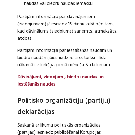
naudas vai biedru naudas iemaksu.
Partijām informācija par dāvinājumiem
(ziedojumiem) jāiesniedz 15 dienu laikā pēc tam,
kad dāvinājums (ziedojums) saņemts, atmaksāts,
atdots.
Partijām informācija par iestāšanās naudām un
biedru naudām jāiesniedz reizi ceturksnī līdz
nākamā ceturkšņa pirmā mēneša 5. datumam.
Dāvinājumi, ziedojumi, biedru naudas un
iestāšanās naudas
Politisko organizāciju (partiju)
deklarācijas
Saskaņā ar likumu politiskās organizācijas
(partijas) iesniedz publicēšanai Korupcijas