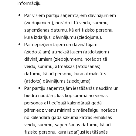
informāciju:
Par visiem partiju saņemtajiem dāvinājumiem
(ziedojumiem), norādot tā veidu, summu,
saņemšanas datumu, kā arī fizisko personu,
kura izdarījusi dāvinājumu (ziedojumu).
Par nepieņemtajiem un dāvinātājam
(ziedotājam) atmaksātajiem (atdotajiem)
dāvinājumiem (ziedojumiem), norādot tā
veidu, summu, atmaksas (atdošanas)
datumu, kā arī personu, kurai atmaksāts
(atdots) dāvinājums (ziedojums).
Par partiju saņemtajām iestāšanās naudām un
biedru naudām, kas kopsummā no vienas
personas attiecīgajā kalendārajā gadā
pārsniedz vienu minimālo mēnešalgu, norādot
no kalendārā gada sākuma katras iemaksas
veidu, summu, saņemšanas datumu, kā arī
fizisko personu, kura izdarījusi iestāšanās