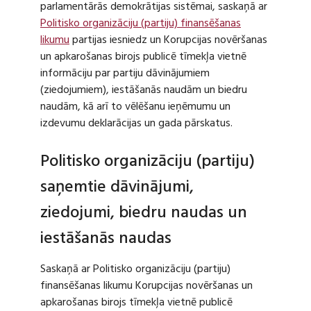
parlamentārās demokrātijas sistēmai, saskaņā ar
Politisko organizāciju (partiju) finansēšanas
likumu
partijas iesniedz un Korupcijas novēršanas
un apkarošanas birojs publicē tīmekļa vietnē
informāciju par partiju dāvinājumiem
(ziedojumiem), iestāšanās naudām un biedru
naudām, kā arī to vēlēšanu ieņēmumu un
izdevumu deklarācijas un gada pārskatus.
Politisko organizāciju (partiju)
saņemtie dāvinājumi,
ziedojumi, biedru naudas un
iestāšanās naudas
Saskaņā ar Politisko organizāciju (partiju)
finansēšanas likumu Korupcijas novēršanas un
apkarošanas birojs tīmekļa vietnē publicē