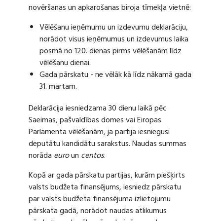
novēršanas un apkarošanas biroja tīmekļa vietnē:
Vēlēšanu ieņēmumu un izdevumu deklarāciju,
norādot visus ieņēmumus un izdevumus laika
posmā no 120. dienas pirms vēlēšanām līdz
vēlēšanu dienai.
Gada pārskatu - ne vēlāk kā līdz nākamā gada
31. martam.
Deklarācija iesniedzama 30 dienu laikā pēc
Saeimas, pašvaldības domes vai Eiropas
Parlamenta vēlēšanām, ja partija iesniegusi
deputātu kandidātu sarakstus. Naudas summas
norāda
euro
un
centos
.
Kopā ar gada pārskatu partijas, kurām piešķirts
valsts budžeta finansējums, iesniedz pārskatu
par valsts budžeta finansējuma izlietojumu
pārskata gadā, norādot naudas atlikumus