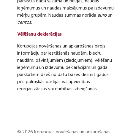
pārskata gada sākumā un beigās, naudas
ieņēmumus un naudas maksājumus pa izdevumu
mērķu grupām. Naudas summas norāda
euro
un
centos
.
Vēlēšanu deklarācijas
Korupcijas novēršanas un apkarošanas birojs
informāciju par iestāšanās naudām, biedru
naudām, dāvinājumiem (ziedojumiem), vēlēšanu
ieņēmumu un izdevumu deklarācijām un gada
pārskatiem dzēš no datu bāzes desmit gadus
pēc politiskās partijas vai apvienības
reorganizācijas vai darbības izbeigšanas.
© 2026 Korupcijas novēršanas un apkarošanas