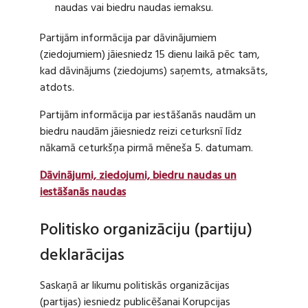
naudas vai biedru naudas iemaksu.
Partijām informācija par dāvinājumiem
(ziedojumiem) jāiesniedz 15 dienu laikā pēc tam,
kad dāvinājums (ziedojums) saņemts, atmaksāts,
atdots.
Partijām informācija par iestāšanās naudām un
biedru naudām jāiesniedz reizi ceturksnī līdz
nākamā ceturkšņa pirmā mēneša 5. datumam.
Dāvinājumi, ziedojumi, biedru naudas un
iestāšanās naudas
Politisko organizāciju (partiju)
deklarācijas
Saskaņā ar likumu politiskās organizācijas
(partijas) iesniedz publicēšanai Korupcijas