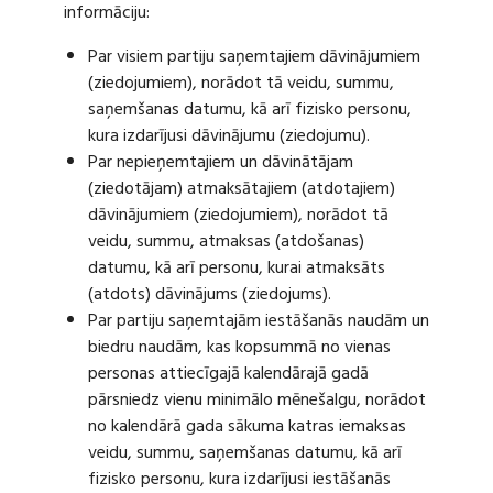
informāciju:
Par visiem partiju saņemtajiem dāvinājumiem
(ziedojumiem), norādot tā veidu, summu,
saņemšanas datumu, kā arī fizisko personu,
kura izdarījusi dāvinājumu (ziedojumu).
Par nepieņemtajiem un dāvinātājam
(ziedotājam) atmaksātajiem (atdotajiem)
dāvinājumiem (ziedojumiem), norādot tā
veidu, summu, atmaksas (atdošanas)
datumu, kā arī personu, kurai atmaksāts
(atdots) dāvinājums (ziedojums).
Par partiju saņemtajām iestāšanās naudām un
biedru naudām, kas kopsummā no vienas
personas attiecīgajā kalendārajā gadā
pārsniedz vienu minimālo mēnešalgu, norādot
no kalendārā gada sākuma katras iemaksas
veidu, summu, saņemšanas datumu, kā arī
fizisko personu, kura izdarījusi iestāšanās