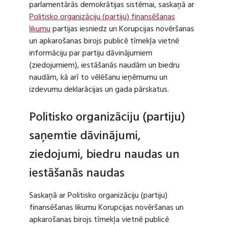
parlamentārās demokrātijas sistēmai, saskaņā ar
Politisko organizāciju (partiju) finansēšanas
likumu
partijas iesniedz un Korupcijas novēršanas
un apkarošanas birojs publicē tīmekļa vietnē
informāciju par partiju dāvinājumiem
(ziedojumiem), iestāšanās naudām un biedru
naudām, kā arī to vēlēšanu ieņēmumu un
izdevumu deklarācijas un gada pārskatus.
Politisko organizāciju (partiju)
saņemtie dāvinājumi,
ziedojumi, biedru naudas un
iestāšanās naudas
Saskaņā ar Politisko organizāciju (partiju)
finansēšanas likumu Korupcijas novēršanas un
apkarošanas birojs tīmekļa vietnē publicē