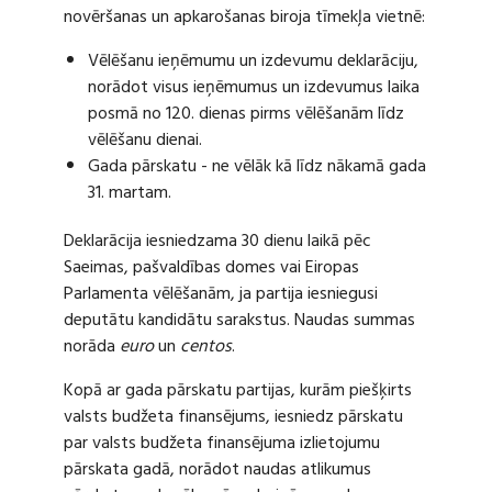
novēršanas un apkarošanas biroja tīmekļa vietnē:
Vēlēšanu ieņēmumu un izdevumu deklarāciju,
norādot visus ieņēmumus un izdevumus laika
posmā no 120. dienas pirms vēlēšanām līdz
vēlēšanu dienai.
Gada pārskatu - ne vēlāk kā līdz nākamā gada
31. martam.
Deklarācija iesniedzama 30 dienu laikā pēc
Saeimas, pašvaldības domes vai Eiropas
Parlamenta vēlēšanām, ja partija iesniegusi
deputātu kandidātu sarakstus. Naudas summas
norāda
euro
un
centos
.
Kopā ar gada pārskatu partijas, kurām piešķirts
valsts budžeta finansējums, iesniedz pārskatu
par valsts budžeta finansējuma izlietojumu
pārskata gadā, norādot naudas atlikumus