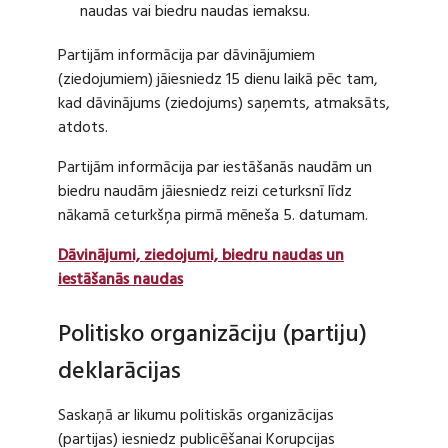
naudas vai biedru naudas iemaksu.
Partijām informācija par dāvinājumiem
(ziedojumiem) jāiesniedz 15 dienu laikā pēc tam,
kad dāvinājums (ziedojums) saņemts, atmaksāts,
atdots.
Partijām informācija par iestāšanās naudām un
biedru naudām jāiesniedz reizi ceturksnī līdz
nākamā ceturkšņa pirmā mēneša 5. datumam.
Dāvinājumi, ziedojumi, biedru naudas un
iestāšanās naudas
Politisko organizāciju (partiju)
deklarācijas
Saskaņā ar likumu politiskās organizācijas
(partijas) iesniedz publicēšanai Korupcijas