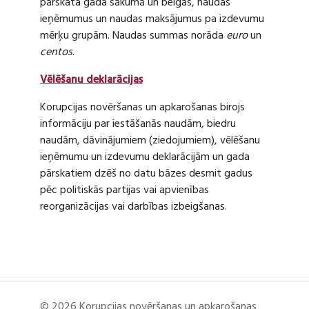
pārskata gada sākumā un beigās, naudas
ieņēmumus un naudas maksājumus pa izdevumu
mērķu grupām. Naudas summas norāda
euro
un
centos
.
Vēlēšanu deklarācijas
Korupcijas novēršanas un apkarošanas birojs
informāciju par iestāšanās naudām, biedru
naudām, dāvinājumiem (ziedojumiem), vēlēšanu
ieņēmumu un izdevumu deklarācijām un gada
pārskatiem dzēš no datu bāzes desmit gadus
pēc politiskās partijas vai apvienības
reorganizācijas vai darbības izbeigšanas.
© 2026 Korupcijas novēršanas un apkarošanas