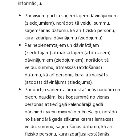
informāciju:
Par visiem partiju saņemtajiem dāvinājumiem
(ziedojumiem), norādot tā veidu, summu,
saņemšanas datumu, kā arī fizisko personu,
kura izdarījusi dāvinājumu (ziedojumu).
Par nepieņemtajiem un dāvinātājam
(ziedotājam) atmaksātajiem (atdotajiem)
dāvinājumiem (ziedojumiem), norādot tā
veidu, summu, atmaksas (atdošanas)
datumu, kā arī personu, kurai atmaksāts
(atdots) dāvinājums (ziedojums).
Par partiju saņemtajām iestāšanās naudām un
biedru naudām, kas kopsummā no vienas
personas attiecīgajā kalendārajā gadā
pārsniedz vienu minimālo mēnešalgu, norādot
no kalendārā gada sākuma katras iemaksas
veidu, summu, saņemšanas datumu, kā arī
fizisko personu, kura izdarījusi iestāšanās