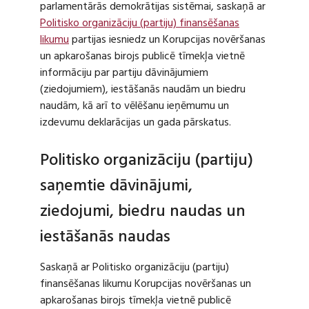
parlamentārās demokrātijas sistēmai, saskaņā ar
Politisko organizāciju (partiju) finansēšanas
likumu
partijas iesniedz un Korupcijas novēršanas
un apkarošanas birojs publicē tīmekļa vietnē
informāciju par partiju dāvinājumiem
(ziedojumiem), iestāšanās naudām un biedru
naudām, kā arī to vēlēšanu ieņēmumu un
izdevumu deklarācijas un gada pārskatus.
Politisko organizāciju (partiju)
saņemtie dāvinājumi,
ziedojumi, biedru naudas un
iestāšanās naudas
Saskaņā ar Politisko organizāciju (partiju)
finansēšanas likumu Korupcijas novēršanas un
apkarošanas birojs tīmekļa vietnē publicē