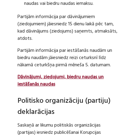
naudas vai biedru naudas iemaksu.
Partijām informācija par dāvinājumiem
(ziedojumiem) jāiesniedz 15 dienu laikā pēc tam,
kad dāvinājums (ziedojums) saņemts, atmaksāts,
atdots.
Partijām informācija par iestāšanās naudām un
biedru naudām jāiesniedz reizi ceturksnī līdz
nākamā ceturkšņa pirmā mēneša 5. datumam.
Dāvinājumi, ziedojumi, biedru naudas un
iestāšanās naudas
Politisko organizāciju (partiju)
deklarācijas
Saskaņā ar likumu politiskās organizācijas
(partijas) iesniedz publicēšanai Korupcijas