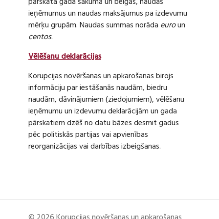
pārskata gada sākumā un beigās, naudas
ieņēmumus un naudas maksājumus pa izdevumu
mērķu grupām. Naudas summas norāda
euro
un
centos
.
Vēlēšanu deklarācijas
Korupcijas novēršanas un apkarošanas birojs
informāciju par iestāšanās naudām, biedru
naudām, dāvinājumiem (ziedojumiem), vēlēšanu
ieņēmumu un izdevumu deklarācijām un gada
pārskatiem dzēš no datu bāzes desmit gadus
pēc politiskās partijas vai apvienības
reorganizācijas vai darbības izbeigšanas.
© 2026 Korupcijas novēršanas un apkarošanas