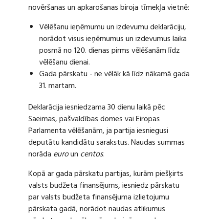
novēršanas un apkarošanas biroja tīmekļa vietnē:
Vēlēšanu ieņēmumu un izdevumu deklarāciju,
norādot visus ieņēmumus un izdevumus laika
posmā no 120. dienas pirms vēlēšanām līdz
vēlēšanu dienai.
Gada pārskatu - ne vēlāk kā līdz nākamā gada
31. martam.
Deklarācija iesniedzama 30 dienu laikā pēc
Saeimas, pašvaldības domes vai Eiropas
Parlamenta vēlēšanām, ja partija iesniegusi
deputātu kandidātu sarakstus. Naudas summas
norāda
euro
un
centos
.
Kopā ar gada pārskatu partijas, kurām piešķirts
valsts budžeta finansējums, iesniedz pārskatu
par valsts budžeta finansējuma izlietojumu
pārskata gadā, norādot naudas atlikumus