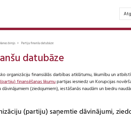
Atg
ošanas birojs > Partiju finanšu datubāze
inanšu datubāze
isko organizāciju finansiālās darbības atklātumu, likumību un atbil
 (partiju) finansēšanas likumu
partijas iesniedz un Korupcijas novēr
iju dāvinājumiem (ziedojumiem), iestāšanās naudām un biedru naudā
anizāciju (partiju) saņemtie dāvinājumi, zie