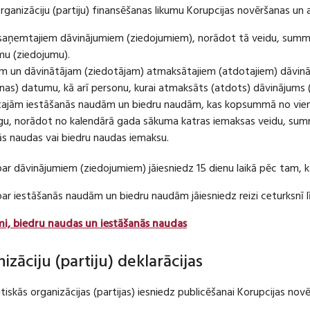
organizāciju (partiju) finansēšanas likumu Korupcijas novēršanas un 
u saņemtajiem dāvinājumiem (ziedojumiem), norādot tā veidu, summ
umu (ziedojumu).
m un dāvinātājam (ziedotājam) atmaksātajiem (atdotajiem) dāvin
as) datumu, kā arī personu, kurai atmaksāts (atdots) dāvinājums 
tajām iestāšanās naudām un biedru naudām, kas kopsummā no viena
u, norādot no kalendārā gada sākuma katras iemaksas veidu, summ
nās naudas vai biedru naudas iemaksu.
par dāvinājumiem (ziedojumiem) jāiesniedz 15 dienu laikā pēc tam,
 par iestāšanās naudām un biedru naudām jāiesniedz reizi ceturksn
mi, biedru naudas un iestāšanās naudas
nizāciju (partiju) deklarācijas
itiskās organizācijas (partijas) iesniedz publicēšanai Korupcijas no