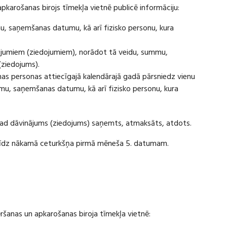
apkarošanas birojs tīmekļa vietnē publicē informāciju:
u, saņemšanas datumu, kā arī fizisko personu, kura
ājumiem (ziedojumiem), norādot tā veidu, summu,
(ziedojums).
s personas attiecīgajā kalendārajā gadā pārsniedz vienu
u, saņemšanas datumu, kā arī fizisko personu, kura
 kad dāvinājums (ziedojums) saņemts, atmaksāts, atdots.
ī līdz nākamā ceturkšņa pirmā mēneša 5. datumam.
vēršanas un apkarošanas biroja tīmekļa vietnē: