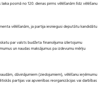
laika posmā no 120. dienas pirms vēlēšanām līdz vēlēšanu
amenta vēlēšanām, ja partija iesniegusi deputātu kandidātu
rskatu par valsts budžeta finansējuma izlietojumu
eņēmumus un naudas maksājumus pa izdevumu mērķu
ru naudām, dāvinājumiem (ziedojumiem), vēlēšanu ieņēmumu
skās partijas vai apvienības reorganizācijas vai darbības