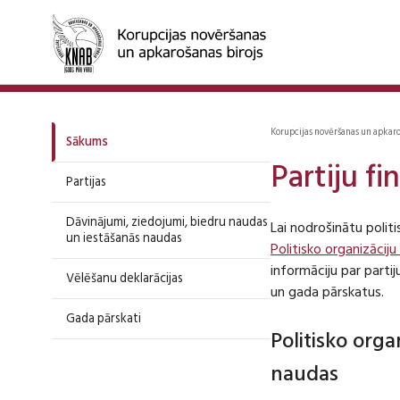
Korupcijas novēršanas un apkar
Sākums
Partiju f
Partijas
Dāvinājumi, ziedojumi, biedru naudas
Lai nodrošinātu polit
un iestāšanās naudas
Politisko organizāciju
informāciju par part
Vēlēšanu deklarācijas
un gada pārskatus.
Gada pārskati
Politisko org
naudas