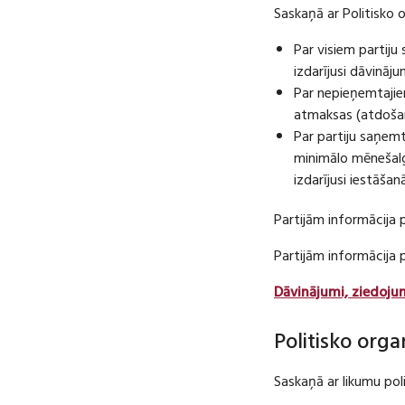
Saskaņā ar Politisko 
Par visiem partij
izdarījusi dāvināj
Par nepieņemtajie
atmaksas (atdošan
Par partiju saņem
minimālo mēnešalg
izdarījusi iestāša
Partijām informācija 
Partijām informācija
Dāvinājumi, ziedoju
Politisko orga
Saskaņā ar likumu pol