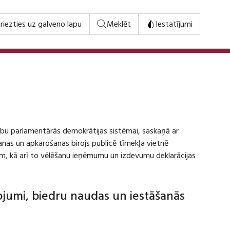
riezties uz galveno lapu
Meklēt
Iestatījumi
stību parlamentārās demokrātijas sistēmai, saskaņā ar
šanas un apkarošanas birojs publicē tīmekļa vietnē
m, kā arī to vēlēšanu ieņēmumu un izdevumu deklarācijas
dojumi, biedru naudas un iestāšanās