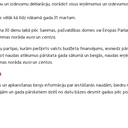
 un izdevumu deklarāciju, norādot visus ieņēmumus un izdevumus 
e vēlāk kā līdz nākamā gada 31. martam.
ma 30 dienu laikā pēc Saeimas, pašvaldības domes vai Eiropas Parl
ummas norāda
euro
un
centos
.
 partijas, kurām piešķirts valsts budžeta finansējums, iesniedz pā
dot naudas atlikumus pārskata gada sākumā un beigās, naudas i
mas norāda
euro
un
centos
.
s
s un apkarošanas birojs informāciju par iestāšanās naudām, bied
jām un gada pārskatiem dzēš no datu bāzes desmit gadus pēc politi