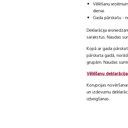
Vēlēšanu ieņēmumu
dienai.
Gada pārskatu - n
Deklarācija iesniedza
sarakstus. Naudas s
Kopā ar gada pārskatu
pārskata gadā, norā
grupām. Naudas sum
Vēlēšanu deklarācija
Korupcijas novēršana
un izdevumu deklarāci
izbeigšanas.