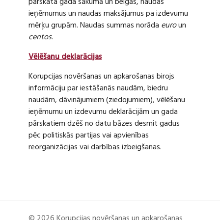
pārskata gada sākumā un beigās, naudas
ieņēmumus un naudas maksājumus pa izdevumu
mērķu grupām. Naudas summas norāda
euro
un
centos
.
Vēlēšanu deklarācijas
Korupcijas novēršanas un apkarošanas birojs
informāciju par iestāšanās naudām, biedru
naudām, dāvinājumiem (ziedojumiem), vēlēšanu
ieņēmumu un izdevumu deklarācijām un gada
pārskatiem dzēš no datu bāzes desmit gadus
pēc politiskās partijas vai apvienības
reorganizācijas vai darbības izbeigšanas.
© 2026 Korupcijas novēršanas un apkarošanas