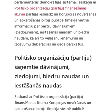
parlamentārās demokrātijas sistēmai, saskaņā ar
Politisko organizāciju (partiju) finansēšanas
likumu
partijas iesniedz un Korupcijas novēršanas
un apkarošanas birojs publicē tīmekļa vietnē
informāciju par partiju dāvinājumiem
(ziedojumiem), iestāšanās naudām un biedru
naudām, kā arī to vēlēšanu ieņēmumu un
izdevumu deklarācijas un gada pārskatus.
Politisko organizāciju (partiju)
saņemtie dāvinājumi,
ziedojumi, biedru naudas un
iestāšanās naudas
Saskaņā ar Politisko organizāciju (partiju)
finansēšanas likumu Korupcijas novēršanas un
apkarošanas birojs tīmekļa vietnē publicē