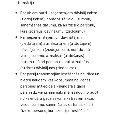
informāciju:
Par visiem partiju saņemtajiem dāvinājumiem
(ziedojumiem), norādot tā veidu, summu,
saņemšanas datumu, kā arī fizisko personu,
kura izdarījusi dāvinājumu (ziedojumu).
Par nepieņemtajiem un dāvinātājam
(ziedotājam) atmaksātajiem (atdotajiem)
dāvinājumiem (ziedojumiem), norādot tā
veidu, summu, atmaksas (atdošanas)
datumu, kā arī personu, kurai atmaksāts
(atdots) dāvinājums (ziedojums).
Par partiju saņemtajām iestāšanās naudām un
biedru naudām, kas kopsummā no vienas
personas attiecīgajā kalendārajā gadā
pārsniedz vienu minimālo mēnešalgu, norādot
no kalendārā gada sākuma katras iemaksas
veidu, summu, saņemšanas datumu, kā arī
fizisko personu, kura izdarījusi iestāšanās