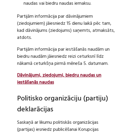
naudas vai biedru naudas iemaksu.
Partijām informācija par dāvinājumiem
(ziedojumiem) jāiesniedz 15 dienu laikā pēc tam,
kad dāvinājums (ziedojums) saņemts, atmaksāts,
atdots.
Partijām informācija par iestāšanās naudām un
biedru naudām jāiesniedz reizi ceturksnī līdz
nākamā ceturkšņa pirmā mēneša 5. datumam.
Dāvinājumi, ziedojumi, biedru naudas un
iestāšanās naudas
Politisko organizāciju (partiju)
deklarācijas
Saskaņā ar likumu politiskās organizācijas
(partijas) iesniedz publicēšanai Korupcijas