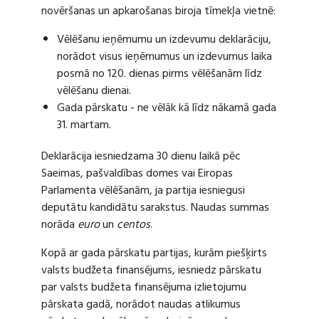
novēršanas un apkarošanas biroja tīmekļa vietnē:
Vēlēšanu ieņēmumu un izdevumu deklarāciju,
norādot visus ieņēmumus un izdevumus laika
posmā no 120. dienas pirms vēlēšanām līdz
vēlēšanu dienai.
Gada pārskatu - ne vēlāk kā līdz nākamā gada
31. martam.
Deklarācija iesniedzama 30 dienu laikā pēc
Saeimas, pašvaldības domes vai Eiropas
Parlamenta vēlēšanām, ja partija iesniegusi
deputātu kandidātu sarakstus. Naudas summas
norāda
euro
un
centos
.
Kopā ar gada pārskatu partijas, kurām piešķirts
valsts budžeta finansējums, iesniedz pārskatu
par valsts budžeta finansējuma izlietojumu
pārskata gadā, norādot naudas atlikumus