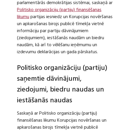
parlamentārās demokrātijas sistēmai, saskaņā ar
Politisko organizāciju (partiju) finansēšanas
likumu
partijas iesniedz un Korupcijas novēršanas
un apkarošanas birojs publicē tīmekļa vietnē
informāciju par partiju dāvinājumiem
(ziedojumiem), iestāšanās naudām un biedru
naudām, kā arī to vēlēšanu ieņēmumu un
izdevumu deklarācijas un gada pārskatus.
Politisko organizāciju (partiju)
saņemtie dāvinājumi,
ziedojumi, biedru naudas un
iestāšanās naudas
Saskaņā ar Politisko organizāciju (partiju)
finansēšanas likumu Korupcijas novēršanas un
apkarošanas birojs tīmekļa vietnē publicē