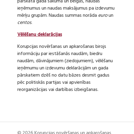
pārskata gada sākumā un beigās, naudas
ieņēmumus un naudas maksājumus pa izdevumu
mērķu grupām. Naudas summas norāda
euro
un
centos
.
Vēlēšanu deklarācijas
Korupcijas novēršanas un apkarošanas birojs
informāciju par iestāšanās naudām, biedru
naudām, dāvinājumiem (ziedojumiem), vēlēšanu
ieņēmumu un izdevumu deklarācijām un gada
pārskatiem dzēš no datu bāzes desmit gadus
pēc politiskās partijas vai apvienības
reorganizācijas vai darbības izbeigšanas.
© 2026 Korupcijas novēršanas un apkarošanas