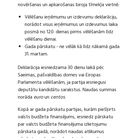
novēršanas un apkarošanas biroja tīmekļa vietnē:
Vēlēšanu ieņēmumu un izdevumu deklarāciju,
norādot visus ieņēmumus un izdevumus laika
posmā no 120. dienas pirms vēlēšanām līdz
vēlēšanu dienai.
Gada pārskatu - ne vēlāk kā līdz nākamā gada
31. martam.
Deklarācija iesniedzama 30 dienu laikā pēc
Saeimas, pašvaldības domes vai Eiropas
Parlamenta vēlēšanām, ja partija iesniegusi
deputātu kandidātu sarakstus. Naudas summas
norāda
euro
un
centos
.
Kopā ar gada pārskatu partijas, kurām piešķirts
valsts budžeta finansējums, iesniedz pārskatu
par valsts budžeta finansējuma izlietojumu
pārskata gadā, norādot naudas atlikumus