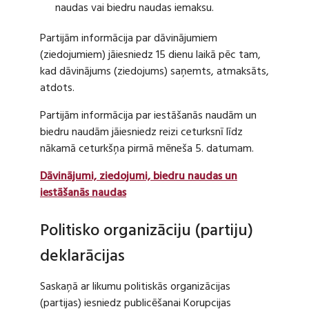
naudas vai biedru naudas iemaksu.
Partijām informācija par dāvinājumiem
(ziedojumiem) jāiesniedz 15 dienu laikā pēc tam,
kad dāvinājums (ziedojums) saņemts, atmaksāts,
atdots.
Partijām informācija par iestāšanās naudām un
biedru naudām jāiesniedz reizi ceturksnī līdz
nākamā ceturkšņa pirmā mēneša 5. datumam.
Dāvinājumi, ziedojumi, biedru naudas un
iestāšanās naudas
Politisko organizāciju (partiju)
deklarācijas
Saskaņā ar likumu politiskās organizācijas
(partijas) iesniedz publicēšanai Korupcijas