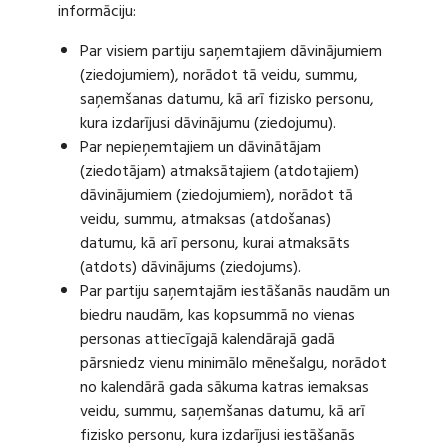
informāciju:
Par visiem partiju saņemtajiem dāvinājumiem
(ziedojumiem), norādot tā veidu, summu,
saņemšanas datumu, kā arī fizisko personu,
kura izdarījusi dāvinājumu (ziedojumu).
Par nepieņemtajiem un dāvinātājam
(ziedotājam) atmaksātajiem (atdotajiem)
dāvinājumiem (ziedojumiem), norādot tā
veidu, summu, atmaksas (atdošanas)
datumu, kā arī personu, kurai atmaksāts
(atdots) dāvinājums (ziedojums).
Par partiju saņemtajām iestāšanās naudām un
biedru naudām, kas kopsummā no vienas
personas attiecīgajā kalendārajā gadā
pārsniedz vienu minimālo mēnešalgu, norādot
no kalendārā gada sākuma katras iemaksas
veidu, summu, saņemšanas datumu, kā arī
fizisko personu, kura izdarījusi iestāšanās