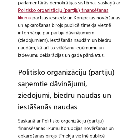
parlamentārās demokrātijas sistēmai, saskaņā ar
Politisko organizāciju (partiju) finansēšanas
likumu
partijas iesniedz un Korupcijas novēršanas
un apkarošanas birojs publicē tīmekļa vietnē
informāciju par partiju dāvinājumiem
(ziedojumiem), iestāšanās naudām un biedru
naudām, kā arī to vēlēšanu ieņēmumu un
izdevumu deklarācijas un gada pārskatus.
Politisko organizāciju (partiju)
saņemtie dāvinājumi,
ziedojumi, biedru naudas un
iestāšanās naudas
Saskaņā ar Politisko organizāciju (partiju)
finansēšanas likumu Korupcijas novēršanas un
apkarošanas birojs tīmekļa vietnē publicē