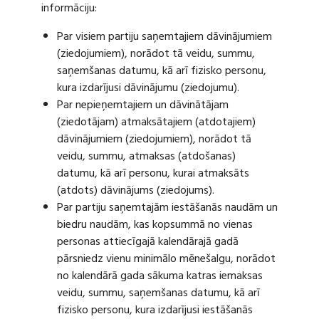
informāciju:
Par visiem partiju saņemtajiem dāvinājumiem
(ziedojumiem), norādot tā veidu, summu,
saņemšanas datumu, kā arī fizisko personu,
kura izdarījusi dāvinājumu (ziedojumu).
Par nepieņemtajiem un dāvinātājam
(ziedotājam) atmaksātajiem (atdotajiem)
dāvinājumiem (ziedojumiem), norādot tā
veidu, summu, atmaksas (atdošanas)
datumu, kā arī personu, kurai atmaksāts
(atdots) dāvinājums (ziedojums).
Par partiju saņemtajām iestāšanās naudām un
biedru naudām, kas kopsummā no vienas
personas attiecīgajā kalendārajā gadā
pārsniedz vienu minimālo mēnešalgu, norādot
no kalendārā gada sākuma katras iemaksas
veidu, summu, saņemšanas datumu, kā arī
fizisko personu, kura izdarījusi iestāšanās