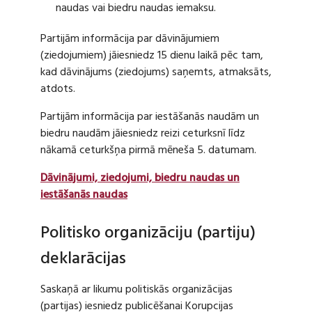
naudas vai biedru naudas iemaksu.
Partijām informācija par dāvinājumiem
(ziedojumiem) jāiesniedz 15 dienu laikā pēc tam,
kad dāvinājums (ziedojums) saņemts, atmaksāts,
atdots.
Partijām informācija par iestāšanās naudām un
biedru naudām jāiesniedz reizi ceturksnī līdz
nākamā ceturkšņa pirmā mēneša 5. datumam.
Dāvinājumi, ziedojumi, biedru naudas un
iestāšanās naudas
Politisko organizāciju (partiju)
deklarācijas
Saskaņā ar likumu politiskās organizācijas
(partijas) iesniedz publicēšanai Korupcijas