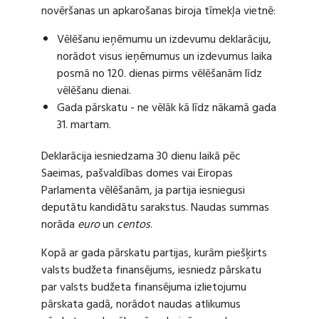
novēršanas un apkarošanas biroja tīmekļa vietnē:
Vēlēšanu ieņēmumu un izdevumu deklarāciju,
norādot visus ieņēmumus un izdevumus laika
posmā no 120. dienas pirms vēlēšanām līdz
vēlēšanu dienai.
Gada pārskatu - ne vēlāk kā līdz nākamā gada
31. martam.
Deklarācija iesniedzama 30 dienu laikā pēc
Saeimas, pašvaldības domes vai Eiropas
Parlamenta vēlēšanām, ja partija iesniegusi
deputātu kandidātu sarakstus. Naudas summas
norāda
euro
un
centos
.
Kopā ar gada pārskatu partijas, kurām piešķirts
valsts budžeta finansējums, iesniedz pārskatu
par valsts budžeta finansējuma izlietojumu
pārskata gadā, norādot naudas atlikumus