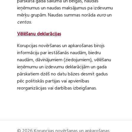
pārskata gada sākumā un beigās, naudas
ieņēmumus un naudas maksājumus pa izdevumu
mērķu grupām. Naudas summas norāda
euro
un
centos
.
Vēlēšanu deklarācijas
Korupcijas novēršanas un apkarošanas birojs
informāciju par iestāšanās naudām, biedru
naudām, dāvinājumiem (ziedojumiem), vēlēšanu
ieņēmumu un izdevumu deklarācijām un gada
pārskatiem dzēš no datu bāzes desmit gadus
pēc politiskās partijas vai apvienības
reorganizācijas vai darbības izbeigšanas.
© 2026 Korupcijas novēršanas un apkarošanas