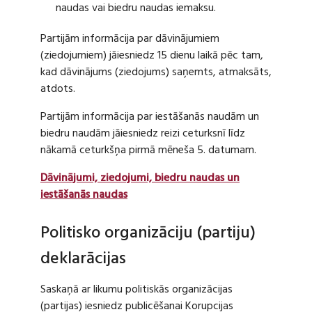
naudas vai biedru naudas iemaksu.
Partijām informācija par dāvinājumiem
(ziedojumiem) jāiesniedz 15 dienu laikā pēc tam,
kad dāvinājums (ziedojums) saņemts, atmaksāts,
atdots.
Partijām informācija par iestāšanās naudām un
biedru naudām jāiesniedz reizi ceturksnī līdz
nākamā ceturkšņa pirmā mēneša 5. datumam.
Dāvinājumi, ziedojumi, biedru naudas un
iestāšanās naudas
Politisko organizāciju (partiju)
deklarācijas
Saskaņā ar likumu politiskās organizācijas
(partijas) iesniedz publicēšanai Korupcijas