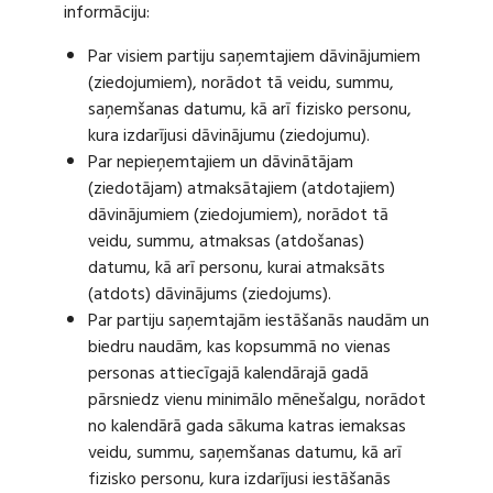
informāciju:
Par visiem partiju saņemtajiem dāvinājumiem
(ziedojumiem), norādot tā veidu, summu,
saņemšanas datumu, kā arī fizisko personu,
kura izdarījusi dāvinājumu (ziedojumu).
Par nepieņemtajiem un dāvinātājam
(ziedotājam) atmaksātajiem (atdotajiem)
dāvinājumiem (ziedojumiem), norādot tā
veidu, summu, atmaksas (atdošanas)
datumu, kā arī personu, kurai atmaksāts
(atdots) dāvinājums (ziedojums).
Par partiju saņemtajām iestāšanās naudām un
biedru naudām, kas kopsummā no vienas
personas attiecīgajā kalendārajā gadā
pārsniedz vienu minimālo mēnešalgu, norādot
no kalendārā gada sākuma katras iemaksas
veidu, summu, saņemšanas datumu, kā arī
fizisko personu, kura izdarījusi iestāšanās