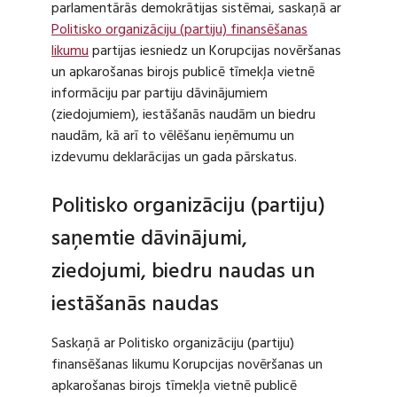
parlamentārās demokrātijas sistēmai, saskaņā ar
Politisko organizāciju (partiju) finansēšanas
likumu
partijas iesniedz un Korupcijas novēršanas
un apkarošanas birojs publicē tīmekļa vietnē
informāciju par partiju dāvinājumiem
(ziedojumiem), iestāšanās naudām un biedru
naudām, kā arī to vēlēšanu ieņēmumu un
izdevumu deklarācijas un gada pārskatus.
Politisko organizāciju (partiju)
saņemtie dāvinājumi,
ziedojumi, biedru naudas un
iestāšanās naudas
Saskaņā ar Politisko organizāciju (partiju)
finansēšanas likumu Korupcijas novēršanas un
apkarošanas birojs tīmekļa vietnē publicē