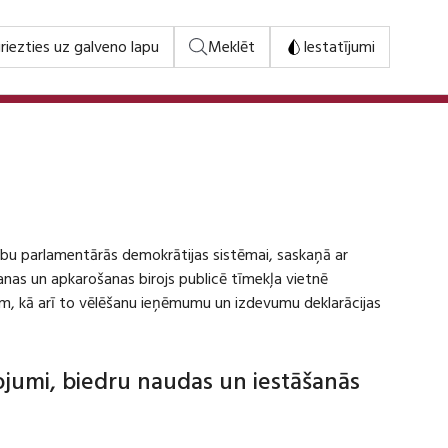
riezties uz galveno lapu
Meklēt
Iestatījumi
stību parlamentārās demokrātijas sistēmai, saskaņā ar
šanas un apkarošanas birojs publicē tīmekļa vietnē
m, kā arī to vēlēšanu ieņēmumu un izdevumu deklarācijas
dojumi, biedru naudas un iestāšanās