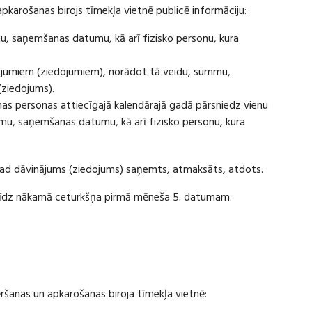
apkarošanas birojs tīmekļa vietnē publicē informāciju:
u, saņemšanas datumu, kā arī fizisko personu, kura
ājumiem (ziedojumiem), norādot tā veidu, summu,
(ziedojums).
s personas attiecīgajā kalendārajā gadā pārsniedz vienu
u, saņemšanas datumu, kā arī fizisko personu, kura
 kad dāvinājums (ziedojums) saņemts, atmaksāts, atdots.
ī līdz nākamā ceturkšņa pirmā mēneša 5. datumam.
vēršanas un apkarošanas biroja tīmekļa vietnē: