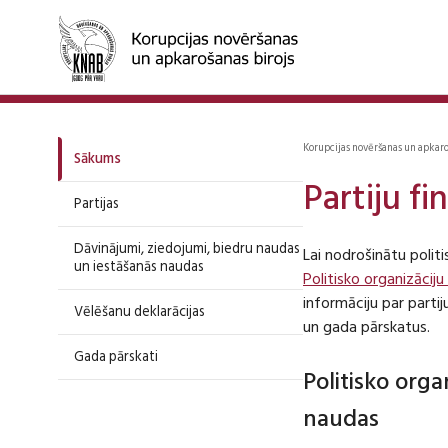
Korupcijas novēršanas un apkar
Sākums
Partiju f
Partijas
Dāvinājumi, ziedojumi, biedru naudas
Lai nodrošinātu polit
un iestāšanās naudas
Politisko organizāciju
informāciju par part
Vēlēšanu deklarācijas
un gada pārskatus.
Gada pārskati
Politisko org
naudas