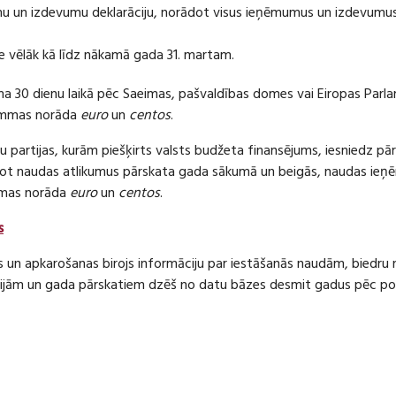
 un izdevumu deklarāciju, norādot visus ieņēmumus un izdevumus 
e vēlāk kā līdz nākamā gada 31. martam.
ma 30 dienu laikā pēc Saeimas, pašvaldības domes vai Eiropas Parl
ummas norāda
euro
un
centos
.
 partijas, kurām piešķirts valsts budžeta finansējums, iesniedz pā
dot naudas atlikumus pārskata gada sākumā un beigās, naudas i
mas norāda
euro
un
centos
.
s
s un apkarošanas birojs informāciju par iestāšanās naudām, bied
jām un gada pārskatiem dzēš no datu bāzes desmit gadus pēc politi