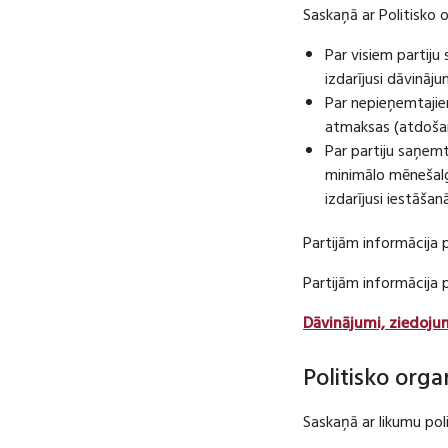
Saskaņā ar Politisko 
Par visiem partij
izdarījusi dāvināj
Par nepieņemtajie
atmaksas (atdošan
Par partiju saņem
minimālo mēnešalg
izdarījusi iestāša
Partijām informācija 
Partijām informācija
Dāvinājumi, ziedoju
Politisko orga
Saskaņā ar likumu pol