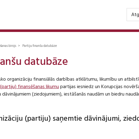
Atg
ošanas birojs > Partiju finanšu datubāze
inanšu datubāze
isko organizāciju finansiālās darbības atklātumu, likumību un atbil
 (partiju) finansēšanas likumu
partijas iesniedz un Korupcijas novēr
iju dāvinājumiem (ziedojumiem), iestāšanās naudām un biedru naudā
anizāciju (partiju) saņemtie dāvinājumi, zie