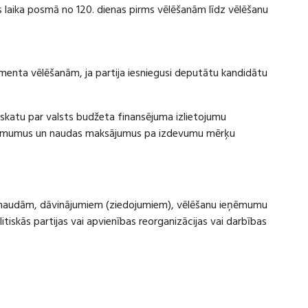
laika posmā no 120. dienas pirms vēlēšanām līdz vēlēšanu
amenta vēlēšanām, ja partija iesniegusi deputātu kandidātu
rskatu par valsts budžeta finansējuma izlietojumu
eņēmumus un naudas maksājumus pa izdevumu mērķu
ru naudām, dāvinājumiem (ziedojumiem), vēlēšanu ieņēmumu
skās partijas vai apvienības reorganizācijas vai darbības