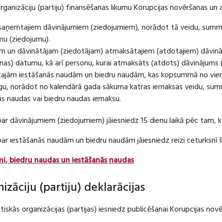
organizāciju (partiju) finansēšanas likumu Korupcijas novēršanas un 
u saņemtajiem dāvinājumiem (ziedojumiem), norādot tā veidu, summ
umu (ziedojumu).
m un dāvinātājam (ziedotājam) atmaksātajiem (atdotajiem) dāvin
as) datumu, kā arī personu, kurai atmaksāts (atdots) dāvinājums 
tajām iestāšanās naudām un biedru naudām, kas kopsummā no viena
u, norādot no kalendārā gada sākuma katras iemaksas veidu, summ
nās naudas vai biedru naudas iemaksu.
par dāvinājumiem (ziedojumiem) jāiesniedz 15 dienu laikā pēc tam,
 par iestāšanās naudām un biedru naudām jāiesniedz reizi ceturksn
mi, biedru naudas un iestāšanās naudas
nizāciju (partiju) deklarācijas
itiskās organizācijas (partijas) iesniedz publicēšanai Korupcijas no