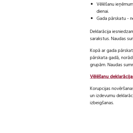
Vēlēšanu ieņēmumu
dienai.
Gada pārskatu - n
Deklarācija iesniedza
sarakstus. Naudas s
Kopā ar gada pārskatu
pārskata gadā, norā
grupām. Naudas sum
Vēlēšanu deklarācija
Korupcijas novēršana
un izdevumu deklarāci
izbeigšanas.