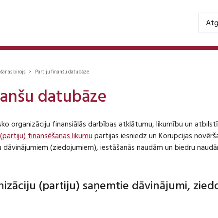
Atg
ošanas birojs > Partiju finanšu datubāze
inanšu datubāze
isko organizāciju finansiālās darbības atklātumu, likumību un atbil
 (partiju) finansēšanas likumu
partijas iesniedz un Korupcijas novēr
iju dāvinājumiem (ziedojumiem), iestāšanās naudām un biedru naudā
anizāciju (partiju) saņemtie dāvinājumi, zie