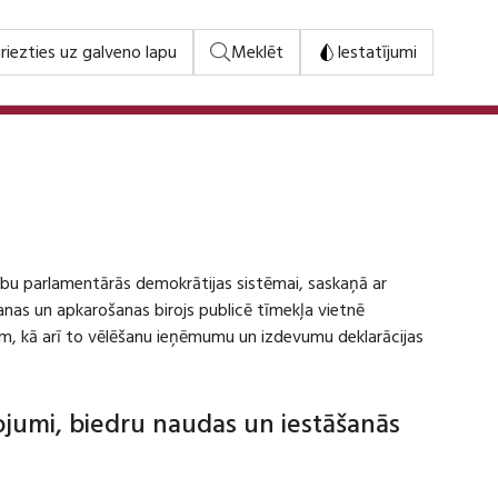
riezties uz galveno lapu
Meklēt
Iestatījumi
stību parlamentārās demokrātijas sistēmai, saskaņā ar
šanas un apkarošanas birojs publicē tīmekļa vietnē
m, kā arī to vēlēšanu ieņēmumu un izdevumu deklarācijas
dojumi, biedru naudas un iestāšanās