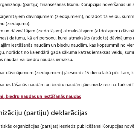
organizāciju (partiju) finansēšanas likumu Korupcijas novēršanas un 
u saņemtajiem dāvinājumiem (ziedojumiem), norādot tā veidu, summ
umu (ziedojumu).
m un dāvinātājam (ziedotājam) atmaksātajiem (atdotajiem) dāvin
as) datumu, kā arī personu, kurai atmaksāts (atdots) dāvinājums 
tajām iestāšanās naudām un biedru naudām, kas kopsummā no viena
u, norādot no kalendārā gada sākuma katras iemaksas veidu, summ
nās naudas vai biedru naudas iemaksu.
par dāvinājumiem (ziedojumiem) jāiesniedz 15 dienu laikā pēc tam,
 par iestāšanās naudām un biedru naudām jāiesniedz reizi ceturksn
mi, biedru naudas un iestāšanās naudas
nizāciju (partiju) deklarācijas
itiskās organizācijas (partijas) iesniedz publicēšanai Korupcijas no