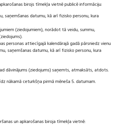
apkarošanas birojs tīmekļa vietnē publicē informāciju:
u, saņemšanas datumu, kā arī fizisko personu, kura
ājumiem (ziedojumiem), norādot tā veidu, summu,
(ziedojums).
s personas attiecīgajā kalendārajā gadā pārsniedz vienu
u, saņemšanas datumu, kā arī fizisko personu, kura
 kad dāvinājums (ziedojums) saņemts, atmaksāts, atdots.
ī līdz nākamā ceturkšņa pirmā mēneša 5. datumam.
vēršanas un apkarošanas biroja tīmekļa vietnē: