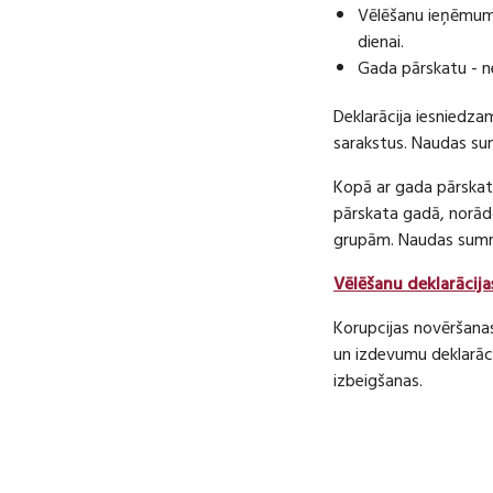
Vēlēšanu ieņēmumu
dienai.
Gada pārskatu - n
Deklarācija iesniedza
sarakstus. Naudas s
Kopā ar gada pārskatu
pārskata gadā, norā
grupām. Naudas sum
Vēlēšanu deklarācija
Korupcijas novēršana
un izdevumu deklarāci
izbeigšanas.