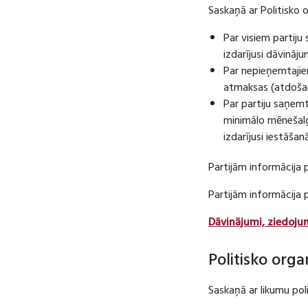
Saskaņā ar Politisko 
Par visiem partij
izdarījusi dāvināj
Par nepieņemtajie
atmaksas (atdošan
Par partiju saņem
minimālo mēnešalg
izdarījusi iestāša
Partijām informācija 
Partijām informācija
Dāvinājumi, ziedoju
Politisko orga
Saskaņā ar likumu pol