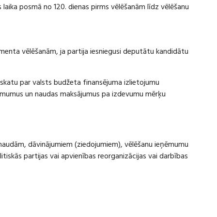
laika posmā no 120. dienas pirms vēlēšanām līdz vēlēšanu
amenta vēlēšanām, ja partija iesniegusi deputātu kandidātu
rskatu par valsts budžeta finansējuma izlietojumu
eņēmumus un naudas maksājumus pa izdevumu mērķu
ru naudām, dāvinājumiem (ziedojumiem), vēlēšanu ieņēmumu
skās partijas vai apvienības reorganizācijas vai darbības