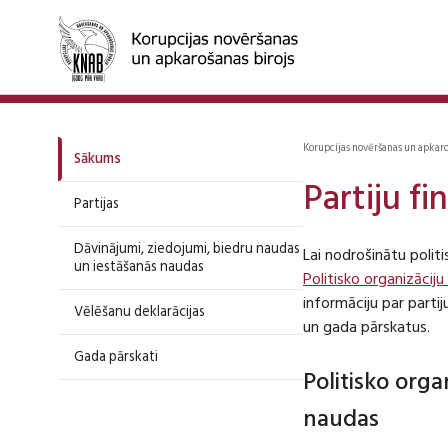
Korupcijas novēršanas un apkar
Sākums
Partiju f
Partijas
Dāvinājumi, ziedojumi, biedru naudas
Lai nodrošinātu polit
un iestāšanās naudas
Politisko organizāciju
informāciju par part
Vēlēšanu deklarācijas
un gada pārskatus.
Gada pārskati
Politisko org
naudas