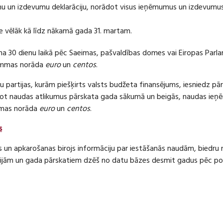
 un izdevumu deklarāciju, norādot visus ieņēmumus un izdevumus 
e vēlāk kā līdz nākamā gada 31. martam.
ma 30 dienu laikā pēc Saeimas, pašvaldības domes vai Eiropas Parl
ummas norāda
euro
un
centos
.
 partijas, kurām piešķirts valsts budžeta finansējums, iesniedz pā
dot naudas atlikumus pārskata gada sākumā un beigās, naudas i
mas norāda
euro
un
centos
.
s
s un apkarošanas birojs informāciju par iestāšanās naudām, bied
jām un gada pārskatiem dzēš no datu bāzes desmit gadus pēc politi