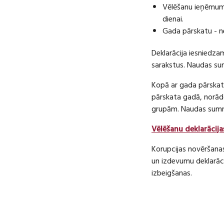
Vēlēšanu ieņēmumu
dienai.
Gada pārskatu - n
Deklarācija iesniedza
sarakstus. Naudas s
Kopā ar gada pārskatu
pārskata gadā, norā
grupām. Naudas sum
Vēlēšanu deklarācija
Korupcijas novēršana
un izdevumu deklarāci
izbeigšanas.