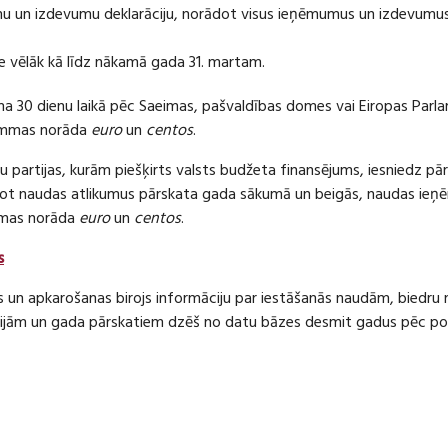
 un izdevumu deklarāciju, norādot visus ieņēmumus un izdevumus 
e vēlāk kā līdz nākamā gada 31. martam.
ma 30 dienu laikā pēc Saeimas, pašvaldības domes vai Eiropas Parl
ummas norāda
euro
un
centos
.
 partijas, kurām piešķirts valsts budžeta finansējums, iesniedz pā
dot naudas atlikumus pārskata gada sākumā un beigās, naudas i
mas norāda
euro
un
centos
.
s
s un apkarošanas birojs informāciju par iestāšanās naudām, bied
jām un gada pārskatiem dzēš no datu bāzes desmit gadus pēc politi