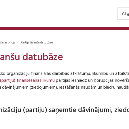
Atg
ošanas birojs > Partiju finanšu datubāze
inanšu datubāze
isko organizāciju finansiālās darbības atklātumu, likumību un atbil
 (partiju) finansēšanas likumu
partijas iesniedz un Korupcijas novēr
iju dāvinājumiem (ziedojumiem), iestāšanās naudām un biedru naudā
anizāciju (partiju) saņemtie dāvinājumi, zie