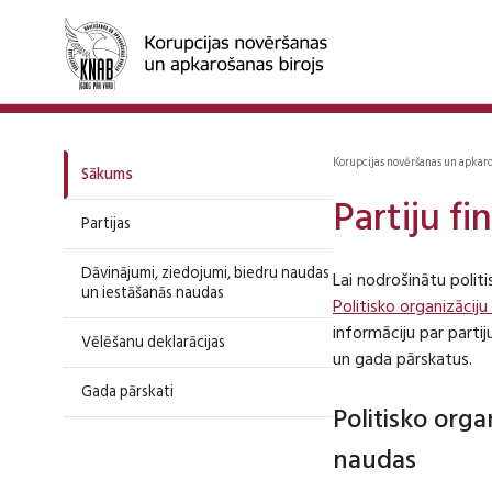
Korupcijas novēršanas un apkar
Sākums
Partiju f
Partijas
Dāvinājumi, ziedojumi, biedru naudas
Lai nodrošinātu polit
un iestāšanās naudas
Politisko organizāciju
informāciju par part
Vēlēšanu deklarācijas
un gada pārskatus.
Gada pārskati
Politisko org
naudas