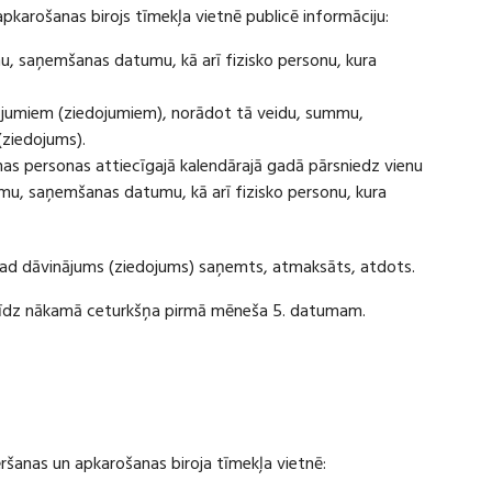
apkarošanas birojs tīmekļa vietnē publicē informāciju:
u, saņemšanas datumu, kā arī fizisko personu, kura
ājumiem (ziedojumiem), norādot tā veidu, summu,
(ziedojums).
s personas attiecīgajā kalendārajā gadā pārsniedz vienu
u, saņemšanas datumu, kā arī fizisko personu, kura
 kad dāvinājums (ziedojums) saņemts, atmaksāts, atdots.
ī līdz nākamā ceturkšņa pirmā mēneša 5. datumam.
vēršanas un apkarošanas biroja tīmekļa vietnē: