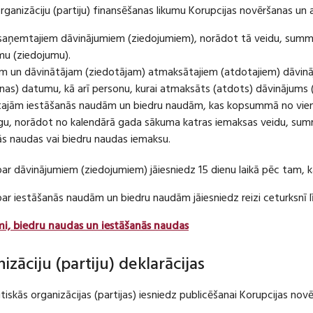
organizāciju (partiju) finansēšanas likumu Korupcijas novēršanas un 
u saņemtajiem dāvinājumiem (ziedojumiem), norādot tā veidu, summ
umu (ziedojumu).
m un dāvinātājam (ziedotājam) atmaksātajiem (atdotajiem) dāvin
as) datumu, kā arī personu, kurai atmaksāts (atdots) dāvinājums 
tajām iestāšanās naudām un biedru naudām, kas kopsummā no viena
u, norādot no kalendārā gada sākuma katras iemaksas veidu, summ
nās naudas vai biedru naudas iemaksu.
par dāvinājumiem (ziedojumiem) jāiesniedz 15 dienu laikā pēc tam,
 par iestāšanās naudām un biedru naudām jāiesniedz reizi ceturksn
mi, biedru naudas un iestāšanās naudas
nizāciju (partiju) deklarācijas
itiskās organizācijas (partijas) iesniedz publicēšanai Korupcijas no