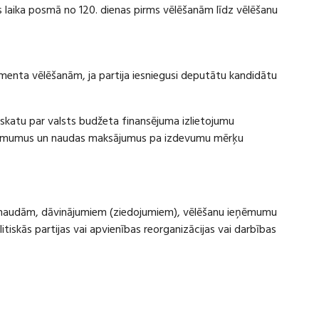
laika posmā no 120. dienas pirms vēlēšanām līdz vēlēšanu
amenta vēlēšanām, ja partija iesniegusi deputātu kandidātu
rskatu par valsts budžeta finansējuma izlietojumu
eņēmumus un naudas maksājumus pa izdevumu mērķu
ru naudām, dāvinājumiem (ziedojumiem), vēlēšanu ieņēmumu
skās partijas vai apvienības reorganizācijas vai darbības