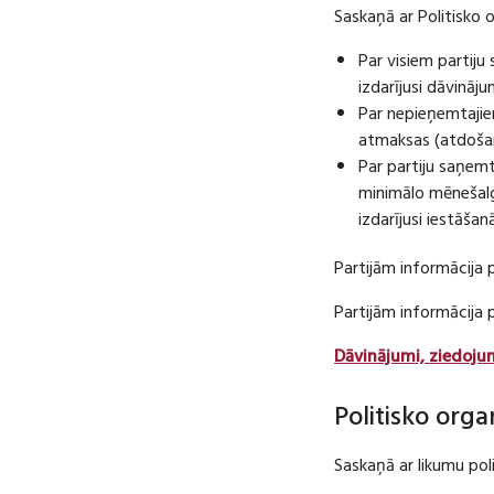
Saskaņā ar Politisko 
Par visiem partij
izdarījusi dāvināj
Par nepieņemtajie
atmaksas (atdošan
Par partiju saņem
minimālo mēnešalg
izdarījusi iestāša
Partijām informācija 
Partijām informācija
Dāvinājumi, ziedoju
Politisko orga
Saskaņā ar likumu pol