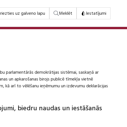
riezties uz galveno lapu
Meklēt
Iestatījumi
stību parlamentārās demokrātijas sistēmai, saskaņā ar
šanas un apkarošanas birojs publicē tīmekļa vietnē
m, kā arī to vēlēšanu ieņēmumu un izdevumu deklarācijas
dojumi, biedru naudas un iestāšanās