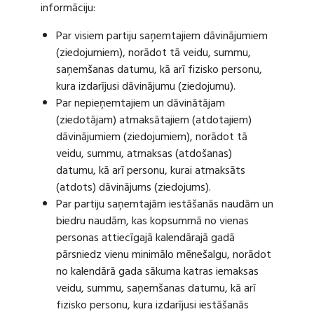
informāciju:
Par visiem partiju saņemtajiem dāvinājumiem
(ziedojumiem), norādot tā veidu, summu,
saņemšanas datumu, kā arī fizisko personu,
kura izdarījusi dāvinājumu (ziedojumu).
Par nepieņemtajiem un dāvinātājam
(ziedotājam) atmaksātajiem (atdotajiem)
dāvinājumiem (ziedojumiem), norādot tā
veidu, summu, atmaksas (atdošanas)
datumu, kā arī personu, kurai atmaksāts
(atdots) dāvinājums (ziedojums).
Par partiju saņemtajām iestāšanās naudām un
biedru naudām, kas kopsummā no vienas
personas attiecīgajā kalendārajā gadā
pārsniedz vienu minimālo mēnešalgu, norādot
no kalendārā gada sākuma katras iemaksas
veidu, summu, saņemšanas datumu, kā arī
fizisko personu, kura izdarījusi iestāšanās