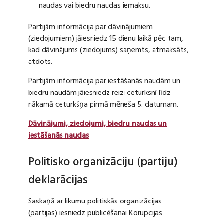
naudas vai biedru naudas iemaksu.
Partijām informācija par dāvinājumiem
(ziedojumiem) jāiesniedz 15 dienu laikā pēc tam,
kad dāvinājums (ziedojums) saņemts, atmaksāts,
atdots.
Partijām informācija par iestāšanās naudām un
biedru naudām jāiesniedz reizi ceturksnī līdz
nākamā ceturkšņa pirmā mēneša 5. datumam.
Dāvinājumi, ziedojumi, biedru naudas un
iestāšanās naudas
Politisko organizāciju (partiju)
deklarācijas
Saskaņā ar likumu politiskās organizācijas
(partijas) iesniedz publicēšanai Korupcijas