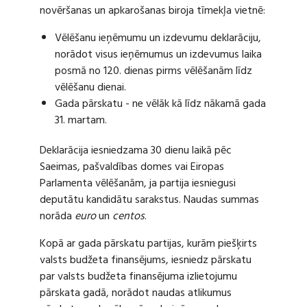
novēršanas un apkarošanas biroja tīmekļa vietnē:
Vēlēšanu ieņēmumu un izdevumu deklarāciju,
norādot visus ieņēmumus un izdevumus laika
posmā no 120. dienas pirms vēlēšanām līdz
vēlēšanu dienai.
Gada pārskatu - ne vēlāk kā līdz nākamā gada
31. martam.
Deklarācija iesniedzama 30 dienu laikā pēc
Saeimas, pašvaldības domes vai Eiropas
Parlamenta vēlēšanām, ja partija iesniegusi
deputātu kandidātu sarakstus. Naudas summas
norāda
euro
un
centos
.
Kopā ar gada pārskatu partijas, kurām piešķirts
valsts budžeta finansējums, iesniedz pārskatu
par valsts budžeta finansējuma izlietojumu
pārskata gadā, norādot naudas atlikumus