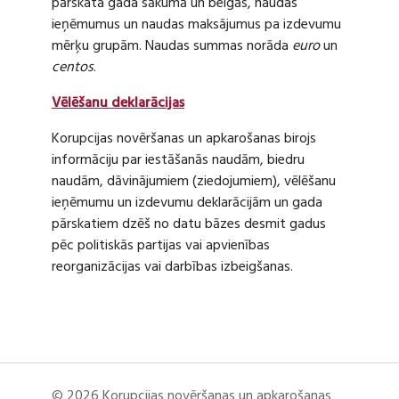
pārskata gada sākumā un beigās, naudas
ieņēmumus un naudas maksājumus pa izdevumu
mērķu grupām. Naudas summas norāda
euro
un
centos
.
Vēlēšanu deklarācijas
Korupcijas novēršanas un apkarošanas birojs
informāciju par iestāšanās naudām, biedru
naudām, dāvinājumiem (ziedojumiem), vēlēšanu
ieņēmumu un izdevumu deklarācijām un gada
pārskatiem dzēš no datu bāzes desmit gadus
pēc politiskās partijas vai apvienības
reorganizācijas vai darbības izbeigšanas.
© 2026 Korupcijas novēršanas un apkarošanas