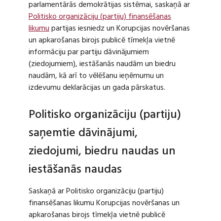
parlamentārās demokrātijas sistēmai, saskaņā ar
Politisko organizāciju (partiju) finansēšanas
likumu
partijas iesniedz un Korupcijas novēršanas
un apkarošanas birojs publicē tīmekļa vietnē
informāciju par partiju dāvinājumiem
(ziedojumiem), iestāšanās naudām un biedru
naudām, kā arī to vēlēšanu ieņēmumu un
izdevumu deklarācijas un gada pārskatus.
Politisko organizāciju (partiju)
saņemtie dāvinājumi,
ziedojumi, biedru naudas un
iestāšanās naudas
Saskaņā ar Politisko organizāciju (partiju)
finansēšanas likumu Korupcijas novēršanas un
apkarošanas birojs tīmekļa vietnē publicē