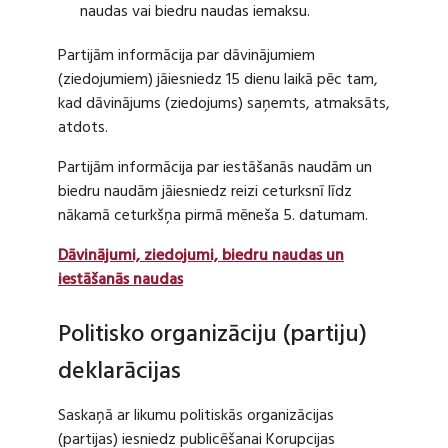
naudas vai biedru naudas iemaksu.
Partijām informācija par dāvinājumiem
(ziedojumiem) jāiesniedz 15 dienu laikā pēc tam,
kad dāvinājums (ziedojums) saņemts, atmaksāts,
atdots.
Partijām informācija par iestāšanās naudām un
biedru naudām jāiesniedz reizi ceturksnī līdz
nākamā ceturkšņa pirmā mēneša 5. datumam.
Dāvinājumi, ziedojumi, biedru naudas un
iestāšanās naudas
Politisko organizāciju (partiju)
deklarācijas
Saskaņā ar likumu politiskās organizācijas
(partijas) iesniedz publicēšanai Korupcijas