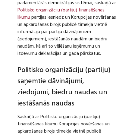
parlamentārās demokrātijas sistēmai, saskaņā ar
Politisko organizāciju (partiju) finansēšanas
likumu
partijas iesniedz un Korupcijas novēršanas
un apkarošanas birojs publicē tīmekļa vietnē
informāciju par partiju dāvinājumiem
(ziedojumiem), iestāšanās naudām un biedru
naudām, kā arī to vēlēšanu ieņēmumu un
izdevumu deklarācijas un gada pārskatus.
Politisko organizāciju (partiju)
saņemtie dāvinājumi,
ziedojumi, biedru naudas un
iestāšanās naudas
Saskaņā ar Politisko organizāciju (partiju)
finansēšanas likumu Korupcijas novēršanas un
apkarošanas birojs tīmekļa vietnē publicē