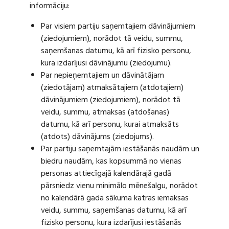
informāciju:
Par visiem partiju saņemtajiem dāvinājumiem
(ziedojumiem), norādot tā veidu, summu,
saņemšanas datumu, kā arī fizisko personu,
kura izdarījusi dāvinājumu (ziedojumu).
Par nepieņemtajiem un dāvinātājam
(ziedotājam) atmaksātajiem (atdotajiem)
dāvinājumiem (ziedojumiem), norādot tā
veidu, summu, atmaksas (atdošanas)
datumu, kā arī personu, kurai atmaksāts
(atdots) dāvinājums (ziedojums).
Par partiju saņemtajām iestāšanās naudām un
biedru naudām, kas kopsummā no vienas
personas attiecīgajā kalendārajā gadā
pārsniedz vienu minimālo mēnešalgu, norādot
no kalendārā gada sākuma katras iemaksas
veidu, summu, saņemšanas datumu, kā arī
fizisko personu, kura izdarījusi iestāšanās