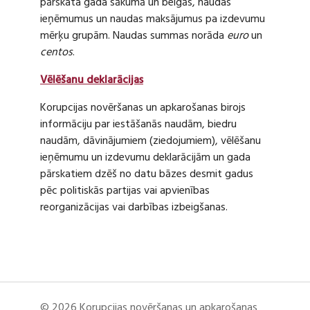
pārskata gada sākumā un beigās, naudas
ieņēmumus un naudas maksājumus pa izdevumu
mērķu grupām. Naudas summas norāda
euro
un
centos
.
Vēlēšanu deklarācijas
Korupcijas novēršanas un apkarošanas birojs
informāciju par iestāšanās naudām, biedru
naudām, dāvinājumiem (ziedojumiem), vēlēšanu
ieņēmumu un izdevumu deklarācijām un gada
pārskatiem dzēš no datu bāzes desmit gadus
pēc politiskās partijas vai apvienības
reorganizācijas vai darbības izbeigšanas.
© 2026 Korupcijas novēršanas un apkarošanas