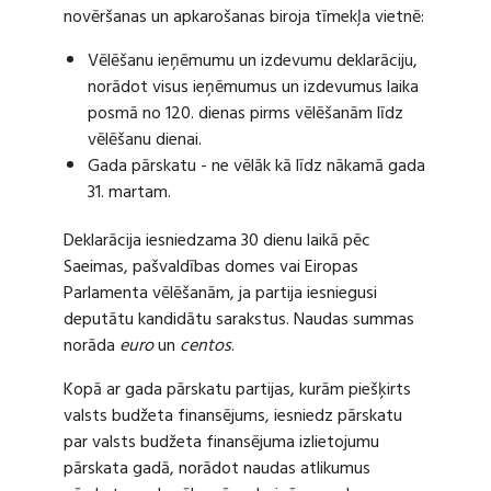
novēršanas un apkarošanas biroja tīmekļa vietnē:
Vēlēšanu ieņēmumu un izdevumu deklarāciju,
norādot visus ieņēmumus un izdevumus laika
posmā no 120. dienas pirms vēlēšanām līdz
vēlēšanu dienai.
Gada pārskatu - ne vēlāk kā līdz nākamā gada
31. martam.
Deklarācija iesniedzama 30 dienu laikā pēc
Saeimas, pašvaldības domes vai Eiropas
Parlamenta vēlēšanām, ja partija iesniegusi
deputātu kandidātu sarakstus. Naudas summas
norāda
euro
un
centos
.
Kopā ar gada pārskatu partijas, kurām piešķirts
valsts budžeta finansējums, iesniedz pārskatu
par valsts budžeta finansējuma izlietojumu
pārskata gadā, norādot naudas atlikumus