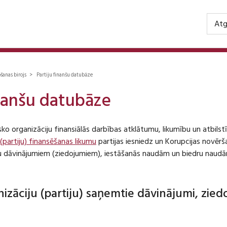
Atg
ošanas birojs > Partiju finanšu datubāze
inanšu datubāze
isko organizāciju finansiālās darbības atklātumu, likumību un atbil
 (partiju) finansēšanas likumu
partijas iesniedz un Korupcijas novēr
iju dāvinājumiem (ziedojumiem), iestāšanās naudām un biedru naudā
anizāciju (partiju) saņemtie dāvinājumi, zie