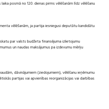
laika posmā no 120. dienas pirms vēlēšanām līdz vēlēšanu
amenta vēlēšanām, ja partija iesniegusi deputātu kandidātu
rskatu par valsts budžeta finansējuma izlietojumu
eņēmumus un naudas maksājumus pa izdevumu mērķu
ru naudām, dāvinājumiem (ziedojumiem), vēlēšanu ieņēmumu
skās partijas vai apvienības reorganizācijas vai darbības