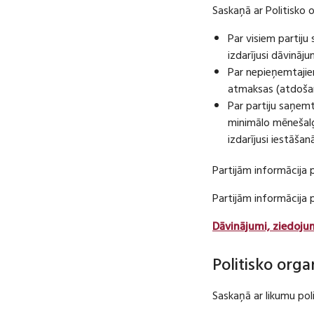
Saskaņā ar Politisko 
Par visiem partij
izdarījusi dāvināj
Par nepieņemtajie
atmaksas (atdošan
Par partiju saņem
minimālo mēnešalg
izdarījusi iestāša
Partijām informācija 
Partijām informācija
Dāvinājumi, ziedoju
Politisko orga
Saskaņā ar likumu pol