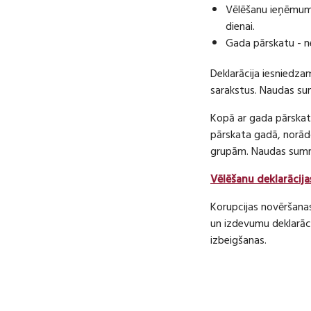
Vēlēšanu ieņēmumu
dienai.
Gada pārskatu - n
Deklarācija iesniedza
sarakstus. Naudas s
Kopā ar gada pārskatu
pārskata gadā, norā
grupām. Naudas sum
Vēlēšanu deklarācija
Korupcijas novēršana
un izdevumu deklarāci
izbeigšanas.