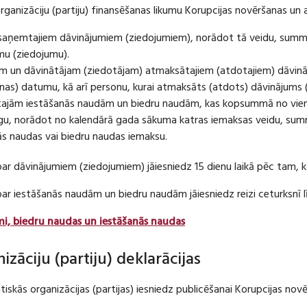
organizāciju (partiju) finansēšanas likumu Korupcijas novēršanas un 
u saņemtajiem dāvinājumiem (ziedojumiem), norādot tā veidu, summ
umu (ziedojumu).
m un dāvinātājam (ziedotājam) atmaksātajiem (atdotajiem) dāvin
as) datumu, kā arī personu, kurai atmaksāts (atdots) dāvinājums 
tajām iestāšanās naudām un biedru naudām, kas kopsummā no viena
u, norādot no kalendārā gada sākuma katras iemaksas veidu, summ
nās naudas vai biedru naudas iemaksu.
par dāvinājumiem (ziedojumiem) jāiesniedz 15 dienu laikā pēc tam,
 par iestāšanās naudām un biedru naudām jāiesniedz reizi ceturksn
mi, biedru naudas un iestāšanās naudas
nizāciju (partiju) deklarācijas
itiskās organizācijas (partijas) iesniedz publicēšanai Korupcijas no