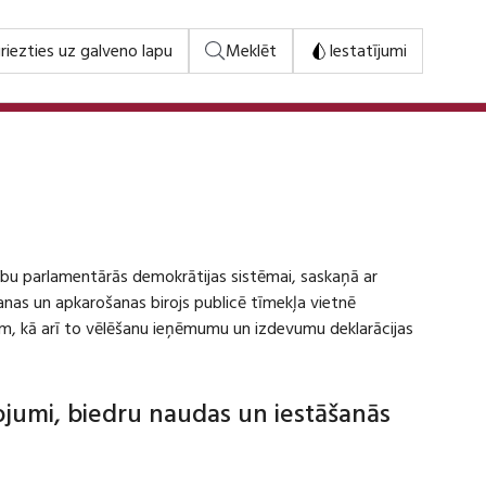
riezties uz galveno lapu
Meklēt
Iestatījumi
stību parlamentārās demokrātijas sistēmai, saskaņā ar
šanas un apkarošanas birojs publicē tīmekļa vietnē
m, kā arī to vēlēšanu ieņēmumu un izdevumu deklarācijas
dojumi, biedru naudas un iestāšanās