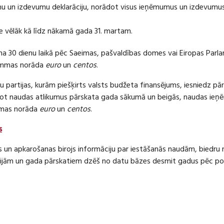
 un izdevumu deklarāciju, norādot visus ieņēmumus un izdevumus 
e vēlāk kā līdz nākamā gada 31. martam.
ma 30 dienu laikā pēc Saeimas, pašvaldības domes vai Eiropas Parl
ummas norāda
euro
un
centos
.
 partijas, kurām piešķirts valsts budžeta finansējums, iesniedz pā
dot naudas atlikumus pārskata gada sākumā un beigās, naudas i
mas norāda
euro
un
centos
.
s
s un apkarošanas birojs informāciju par iestāšanās naudām, bied
jām un gada pārskatiem dzēš no datu bāzes desmit gadus pēc politi