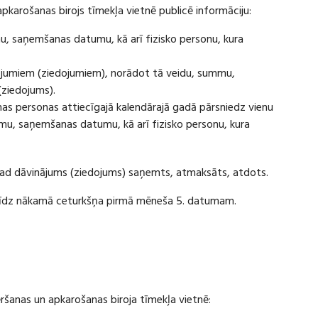
apkarošanas birojs tīmekļa vietnē publicē informāciju:
u, saņemšanas datumu, kā arī fizisko personu, kura
ājumiem (ziedojumiem), norādot tā veidu, summu,
(ziedojums).
s personas attiecīgajā kalendārajā gadā pārsniedz vienu
u, saņemšanas datumu, kā arī fizisko personu, kura
 kad dāvinājums (ziedojums) saņemts, atmaksāts, atdots.
ī līdz nākamā ceturkšņa pirmā mēneša 5. datumam.
vēršanas un apkarošanas biroja tīmekļa vietnē: