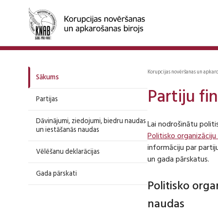
Korupcijas novēršanas un apkar
Sākums
Partiju f
Partijas
Dāvinājumi, ziedojumi, biedru naudas
Lai nodrošinātu polit
un iestāšanās naudas
Politisko organizāciju
informāciju par part
Vēlēšanu deklarācijas
un gada pārskatus.
Gada pārskati
Politisko org
naudas