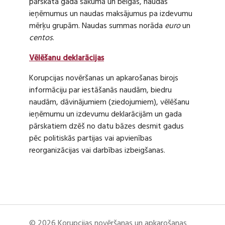
pārskata gada sākumā un beigās, naudas
ieņēmumus un naudas maksājumus pa izdevumu
mērķu grupām. Naudas summas norāda
euro
un
centos
.
Vēlēšanu deklarācijas
Korupcijas novēršanas un apkarošanas birojs
informāciju par iestāšanās naudām, biedru
naudām, dāvinājumiem (ziedojumiem), vēlēšanu
ieņēmumu un izdevumu deklarācijām un gada
pārskatiem dzēš no datu bāzes desmit gadus
pēc politiskās partijas vai apvienības
reorganizācijas vai darbības izbeigšanas.
© 2026 Korupcijas novēršanas un apkarošanas