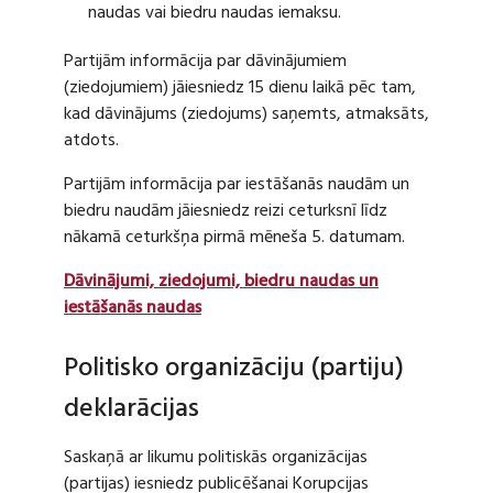
naudas vai biedru naudas iemaksu.
Partijām informācija par dāvinājumiem
(ziedojumiem) jāiesniedz 15 dienu laikā pēc tam,
kad dāvinājums (ziedojums) saņemts, atmaksāts,
atdots.
Partijām informācija par iestāšanās naudām un
biedru naudām jāiesniedz reizi ceturksnī līdz
nākamā ceturkšņa pirmā mēneša 5. datumam.
Dāvinājumi, ziedojumi, biedru naudas un
iestāšanās naudas
Politisko organizāciju (partiju)
deklarācijas
Saskaņā ar likumu politiskās organizācijas
(partijas) iesniedz publicēšanai Korupcijas