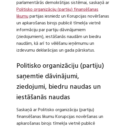
parlamentārās demokrātijas sistēmai, saskaņā ar
Politisko organizāciju (partiju) finansēšanas
likumu
partijas iesniedz un Korupcijas novēršanas
un apkarošanas birojs publicē tīmekļa vietnē
informāciju par partiju dāvinājumiem
(ziedojumiem), iestāšanās naudām un biedru
naudām, kā arī to vēlēšanu ieņēmumu un
izdevumu deklarācijas un gada pārskatus.
Politisko organizāciju (partiju)
saņemtie dāvinājumi,
ziedojumi, biedru naudas un
iestāšanās naudas
Saskaņā ar Politisko organizāciju (partiju)
finansēšanas likumu Korupcijas novēršanas un
apkarošanas birojs tīmekļa vietnē publicē