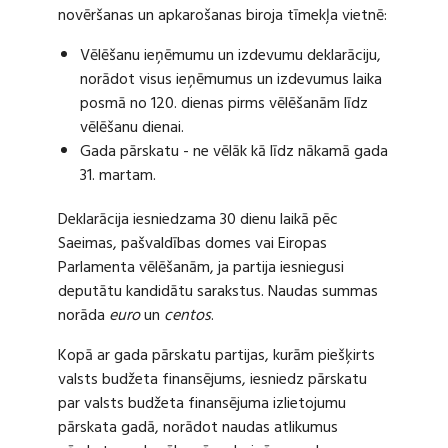
novēršanas un apkarošanas biroja tīmekļa vietnē:
Vēlēšanu ieņēmumu un izdevumu deklarāciju,
norādot visus ieņēmumus un izdevumus laika
posmā no 120. dienas pirms vēlēšanām līdz
vēlēšanu dienai.
Gada pārskatu - ne vēlāk kā līdz nākamā gada
31. martam.
Deklarācija iesniedzama 30 dienu laikā pēc
Saeimas, pašvaldības domes vai Eiropas
Parlamenta vēlēšanām, ja partija iesniegusi
deputātu kandidātu sarakstus. Naudas summas
norāda
euro
un
centos
.
Kopā ar gada pārskatu partijas, kurām piešķirts
valsts budžeta finansējums, iesniedz pārskatu
par valsts budžeta finansējuma izlietojumu
pārskata gadā, norādot naudas atlikumus