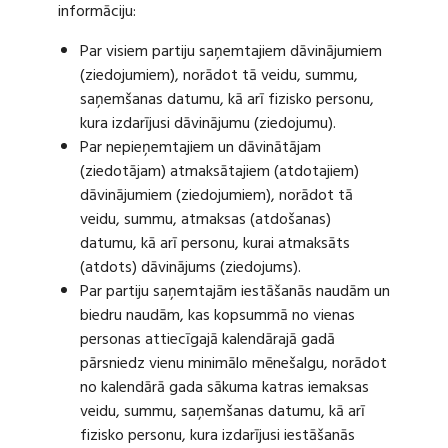
informāciju:
Par visiem partiju saņemtajiem dāvinājumiem
(ziedojumiem), norādot tā veidu, summu,
saņemšanas datumu, kā arī fizisko personu,
kura izdarījusi dāvinājumu (ziedojumu).
Par nepieņemtajiem un dāvinātājam
(ziedotājam) atmaksātajiem (atdotajiem)
dāvinājumiem (ziedojumiem), norādot tā
veidu, summu, atmaksas (atdošanas)
datumu, kā arī personu, kurai atmaksāts
(atdots) dāvinājums (ziedojums).
Par partiju saņemtajām iestāšanās naudām un
biedru naudām, kas kopsummā no vienas
personas attiecīgajā kalendārajā gadā
pārsniedz vienu minimālo mēnešalgu, norādot
no kalendārā gada sākuma katras iemaksas
veidu, summu, saņemšanas datumu, kā arī
fizisko personu, kura izdarījusi iestāšanās