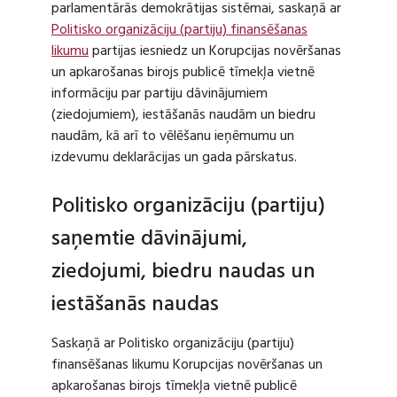
parlamentārās demokrātijas sistēmai, saskaņā ar
Politisko organizāciju (partiju) finansēšanas
likumu
partijas iesniedz un Korupcijas novēršanas
un apkarošanas birojs publicē tīmekļa vietnē
informāciju par partiju dāvinājumiem
(ziedojumiem), iestāšanās naudām un biedru
naudām, kā arī to vēlēšanu ieņēmumu un
izdevumu deklarācijas un gada pārskatus.
Politisko organizāciju (partiju)
saņemtie dāvinājumi,
ziedojumi, biedru naudas un
iestāšanās naudas
Saskaņā ar Politisko organizāciju (partiju)
finansēšanas likumu Korupcijas novēršanas un
apkarošanas birojs tīmekļa vietnē publicē