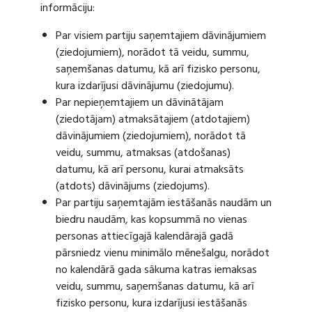
informāciju:
Par visiem partiju saņemtajiem dāvinājumiem
(ziedojumiem), norādot tā veidu, summu,
saņemšanas datumu, kā arī fizisko personu,
kura izdarījusi dāvinājumu (ziedojumu).
Par nepieņemtajiem un dāvinātājam
(ziedotājam) atmaksātajiem (atdotajiem)
dāvinājumiem (ziedojumiem), norādot tā
veidu, summu, atmaksas (atdošanas)
datumu, kā arī personu, kurai atmaksāts
(atdots) dāvinājums (ziedojums).
Par partiju saņemtajām iestāšanās naudām un
biedru naudām, kas kopsummā no vienas
personas attiecīgajā kalendārajā gadā
pārsniedz vienu minimālo mēnešalgu, norādot
no kalendārā gada sākuma katras iemaksas
veidu, summu, saņemšanas datumu, kā arī
fizisko personu, kura izdarījusi iestāšanās