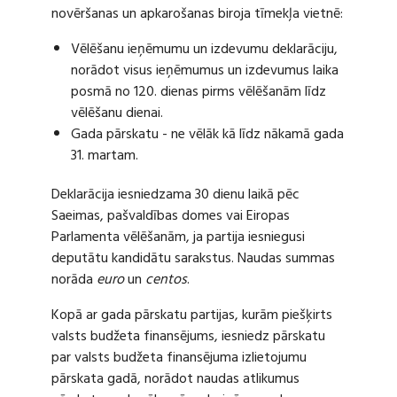
novēršanas un apkarošanas biroja tīmekļa vietnē:
Vēlēšanu ieņēmumu un izdevumu deklarāciju,
norādot visus ieņēmumus un izdevumus laika
posmā no 120. dienas pirms vēlēšanām līdz
vēlēšanu dienai.
Gada pārskatu - ne vēlāk kā līdz nākamā gada
31. martam.
Deklarācija iesniedzama 30 dienu laikā pēc
Saeimas, pašvaldības domes vai Eiropas
Parlamenta vēlēšanām, ja partija iesniegusi
deputātu kandidātu sarakstus. Naudas summas
norāda
euro
un
centos
.
Kopā ar gada pārskatu partijas, kurām piešķirts
valsts budžeta finansējums, iesniedz pārskatu
par valsts budžeta finansējuma izlietojumu
pārskata gadā, norādot naudas atlikumus