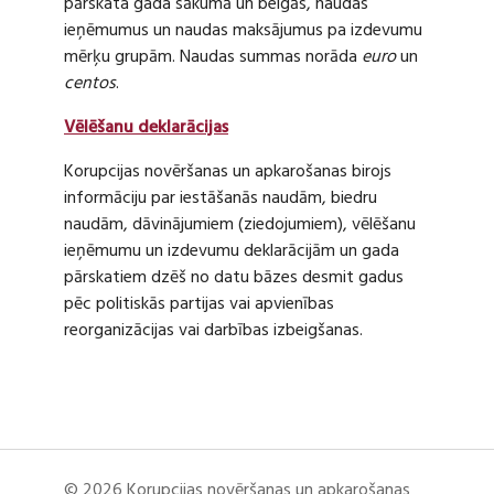
pārskata gada sākumā un beigās, naudas
ieņēmumus un naudas maksājumus pa izdevumu
mērķu grupām. Naudas summas norāda
euro
un
centos
.
Vēlēšanu deklarācijas
Korupcijas novēršanas un apkarošanas birojs
informāciju par iestāšanās naudām, biedru
naudām, dāvinājumiem (ziedojumiem), vēlēšanu
ieņēmumu un izdevumu deklarācijām un gada
pārskatiem dzēš no datu bāzes desmit gadus
pēc politiskās partijas vai apvienības
reorganizācijas vai darbības izbeigšanas.
© 2026 Korupcijas novēršanas un apkarošanas