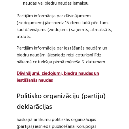
naudas vai biedru naudas iemaksu.
Partijām informācija par dāvinājumiem
(ziedojumiem) jāiesniedz 15 dienu laikā pēc tam,
kad dāvinājums (ziedojums) saņemts, atmaksāts,
atdots.
Partijām informācija par iestāšanās naudām un
biedru naudām jāiesniedz reizi ceturksnī līdz
nākamā ceturkšņa pirmā mēneša 5. datumam.
Dāvinājumi, ziedojumi, biedru naudas un
iestāšanās naudas
Politisko organizāciju (partiju)
deklarācijas
Saskaņā ar likumu politiskās organizācijas
(partijas) iesniedz publicēšanai Korupcijas