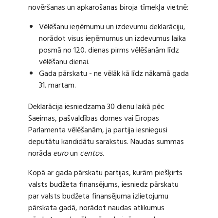
novēršanas un apkarošanas biroja tīmekļa vietnē:
Vēlēšanu ieņēmumu un izdevumu deklarāciju,
norādot visus ieņēmumus un izdevumus laika
posmā no 120. dienas pirms vēlēšanām līdz
vēlēšanu dienai.
Gada pārskatu - ne vēlāk kā līdz nākamā gada
31. martam.
Deklarācija iesniedzama 30 dienu laikā pēc
Saeimas, pašvaldības domes vai Eiropas
Parlamenta vēlēšanām, ja partija iesniegusi
deputātu kandidātu sarakstus. Naudas summas
norāda
euro
un
centos
.
Kopā ar gada pārskatu partijas, kurām piešķirts
valsts budžeta finansējums, iesniedz pārskatu
par valsts budžeta finansējuma izlietojumu
pārskata gadā, norādot naudas atlikumus