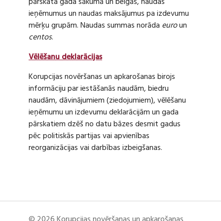
pārskata gada sākumā un beigās, naudas
ieņēmumus un naudas maksājumus pa izdevumu
mērķu grupām. Naudas summas norāda
euro
un
centos
.
Vēlēšanu deklarācijas
Korupcijas novēršanas un apkarošanas birojs
informāciju par iestāšanās naudām, biedru
naudām, dāvinājumiem (ziedojumiem), vēlēšanu
ieņēmumu un izdevumu deklarācijām un gada
pārskatiem dzēš no datu bāzes desmit gadus
pēc politiskās partijas vai apvienības
reorganizācijas vai darbības izbeigšanas.
© 2026 Korupcijas novēršanas un apkarošanas