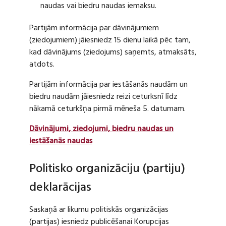
naudas vai biedru naudas iemaksu.
Partijām informācija par dāvinājumiem
(ziedojumiem) jāiesniedz 15 dienu laikā pēc tam,
kad dāvinājums (ziedojums) saņemts, atmaksāts,
atdots.
Partijām informācija par iestāšanās naudām un
biedru naudām jāiesniedz reizi ceturksnī līdz
nākamā ceturkšņa pirmā mēneša 5. datumam.
Dāvinājumi, ziedojumi, biedru naudas un
iestāšanās naudas
Politisko organizāciju (partiju)
deklarācijas
Saskaņā ar likumu politiskās organizācijas
(partijas) iesniedz publicēšanai Korupcijas