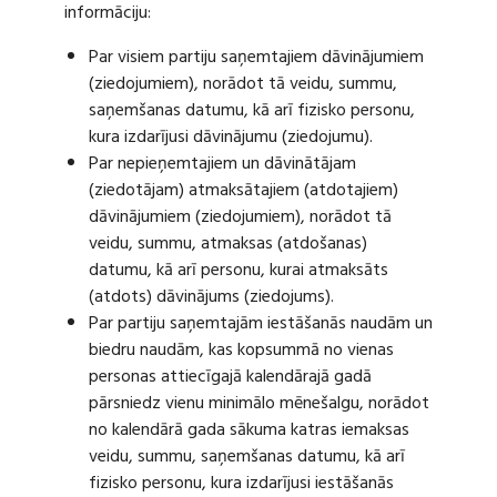
informāciju:
Par visiem partiju saņemtajiem dāvinājumiem
(ziedojumiem), norādot tā veidu, summu,
saņemšanas datumu, kā arī fizisko personu,
kura izdarījusi dāvinājumu (ziedojumu).
Par nepieņemtajiem un dāvinātājam
(ziedotājam) atmaksātajiem (atdotajiem)
dāvinājumiem (ziedojumiem), norādot tā
veidu, summu, atmaksas (atdošanas)
datumu, kā arī personu, kurai atmaksāts
(atdots) dāvinājums (ziedojums).
Par partiju saņemtajām iestāšanās naudām un
biedru naudām, kas kopsummā no vienas
personas attiecīgajā kalendārajā gadā
pārsniedz vienu minimālo mēnešalgu, norādot
no kalendārā gada sākuma katras iemaksas
veidu, summu, saņemšanas datumu, kā arī
fizisko personu, kura izdarījusi iestāšanās