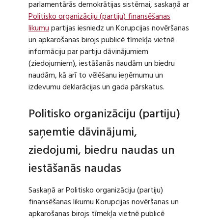
parlamentārās demokrātijas sistēmai, saskaņā ar
Politisko organizāciju (partiju) finansēšanas
likumu
partijas iesniedz un Korupcijas novēršanas
un apkarošanas birojs publicē tīmekļa vietnē
informāciju par partiju dāvinājumiem
(ziedojumiem), iestāšanās naudām un biedru
naudām, kā arī to vēlēšanu ieņēmumu un
izdevumu deklarācijas un gada pārskatus.
Politisko organizāciju (partiju)
saņemtie dāvinājumi,
ziedojumi, biedru naudas un
iestāšanās naudas
Saskaņā ar Politisko organizāciju (partiju)
finansēšanas likumu Korupcijas novēršanas un
apkarošanas birojs tīmekļa vietnē publicē