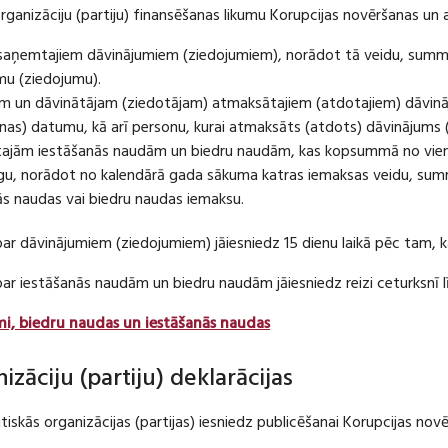
organizāciju (partiju) finansēšanas likumu Korupcijas novēršanas un 
u saņemtajiem dāvinājumiem (ziedojumiem), norādot tā veidu, summ
umu (ziedojumu).
m un dāvinātājam (ziedotājam) atmaksātajiem (atdotajiem) dāvin
as) datumu, kā arī personu, kurai atmaksāts (atdots) dāvinājums 
tajām iestāšanās naudām un biedru naudām, kas kopsummā no viena
u, norādot no kalendārā gada sākuma katras iemaksas veidu, summ
nās naudas vai biedru naudas iemaksu.
par dāvinājumiem (ziedojumiem) jāiesniedz 15 dienu laikā pēc tam,
 par iestāšanās naudām un biedru naudām jāiesniedz reizi ceturksn
mi, biedru naudas un iestāšanās naudas
nizāciju (partiju) deklarācijas
itiskās organizācijas (partijas) iesniedz publicēšanai Korupcijas no