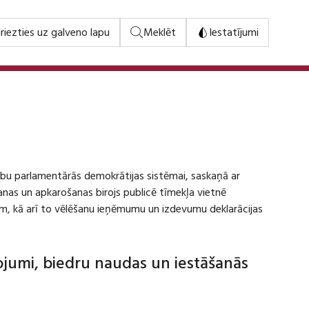
riezties uz galveno lapu
Meklēt
Iestatījumi
stību parlamentārās demokrātijas sistēmai, saskaņā ar
šanas un apkarošanas birojs publicē tīmekļa vietnē
m, kā arī to vēlēšanu ieņēmumu un izdevumu deklarācijas
dojumi, biedru naudas un iestāšanās