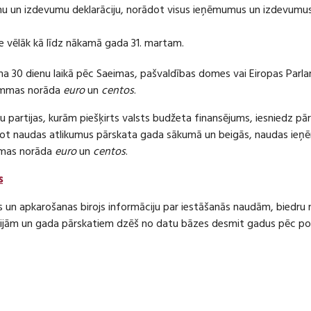
 un izdevumu deklarāciju, norādot visus ieņēmumus un izdevumus 
e vēlāk kā līdz nākamā gada 31. martam.
ma 30 dienu laikā pēc Saeimas, pašvaldības domes vai Eiropas Parl
ummas norāda
euro
un
centos
.
 partijas, kurām piešķirts valsts budžeta finansējums, iesniedz pā
dot naudas atlikumus pārskata gada sākumā un beigās, naudas i
mas norāda
euro
un
centos
.
s
s un apkarošanas birojs informāciju par iestāšanās naudām, bied
jām un gada pārskatiem dzēš no datu bāzes desmit gadus pēc politi