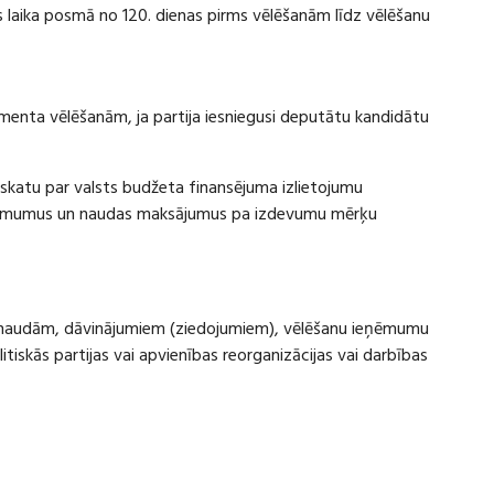
laika posmā no 120. dienas pirms vēlēšanām līdz vēlēšanu
amenta vēlēšanām, ja partija iesniegusi deputātu kandidātu
rskatu par valsts budžeta finansējuma izlietojumu
eņēmumus un naudas maksājumus pa izdevumu mērķu
ru naudām, dāvinājumiem (ziedojumiem), vēlēšanu ieņēmumu
skās partijas vai apvienības reorganizācijas vai darbības