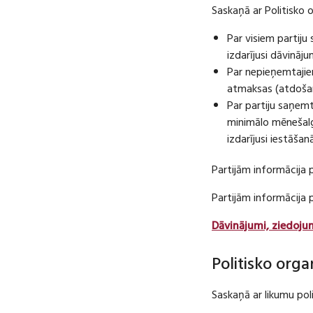
Saskaņā ar Politisko 
Par visiem partij
izdarījusi dāvināj
Par nepieņemtajie
atmaksas (atdošan
Par partiju saņem
minimālo mēnešalg
izdarījusi iestāša
Partijām informācija 
Partijām informācija
Dāvinājumi, ziedoju
Politisko orga
Saskaņā ar likumu pol