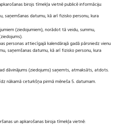
apkarošanas birojs tīmekļa vietnē publicē informāciju:
u, saņemšanas datumu, kā arī fizisko personu, kura
ājumiem (ziedojumiem), norādot tā veidu, summu,
(ziedojums).
s personas attiecīgajā kalendārajā gadā pārsniedz vienu
u, saņemšanas datumu, kā arī fizisko personu, kura
 kad dāvinājums (ziedojums) saņemts, atmaksāts, atdots.
ī līdz nākamā ceturkšņa pirmā mēneša 5. datumam.
vēršanas un apkarošanas biroja tīmekļa vietnē: