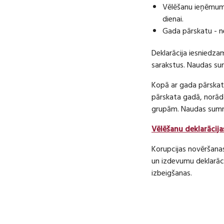
Vēlēšanu ieņēmumu
dienai.
Gada pārskatu - n
Deklarācija iesniedza
sarakstus. Naudas s
Kopā ar gada pārskatu
pārskata gadā, norā
grupām. Naudas sum
Vēlēšanu deklarācija
Korupcijas novēršana
un izdevumu deklarāci
izbeigšanas.