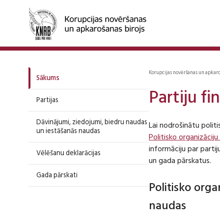
Korupcijas novēršanas un apkar
Sākums
Partiju f
Partijas
Dāvinājumi, ziedojumi, biedru naudas
Lai nodrošinātu polit
un iestāšanās naudas
Politisko organizāciju
informāciju par part
Vēlēšanu deklarācijas
un gada pārskatus.
Gada pārskati
Politisko org
naudas