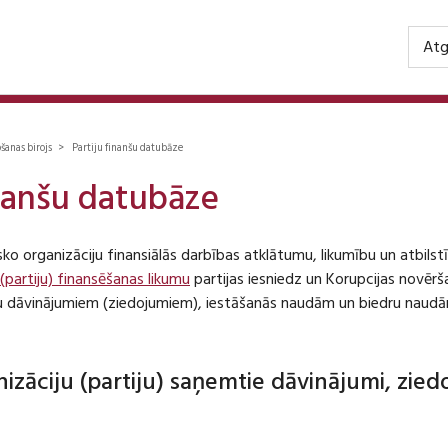
Atg
ošanas birojs > Partiju finanšu datubāze
inanšu datubāze
isko organizāciju finansiālās darbības atklātumu, likumību un atbil
 (partiju) finansēšanas likumu
partijas iesniedz un Korupcijas novēr
iju dāvinājumiem (ziedojumiem), iestāšanās naudām un biedru naudā
anizāciju (partiju) saņemtie dāvinājumi, zie