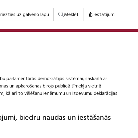
riezties uz galveno lapu
Meklēt
Iestatījumi
stību parlamentārās demokrātijas sistēmai, saskaņā ar
šanas un apkarošanas birojs publicē tīmekļa vietnē
m, kā arī to vēlēšanu ieņēmumu un izdevumu deklarācijas
dojumi, biedru naudas un iestāšanās