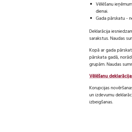
Vēlēšanu ieņēmumu
dienai.
Gada pārskatu - n
Deklarācija iesniedza
sarakstus. Naudas s
Kopā ar gada pārskatu
pārskata gadā, norā
grupām. Naudas sum
Vēlēšanu deklarācija
Korupcijas novēršana
un izdevumu deklarāci
izbeigšanas.