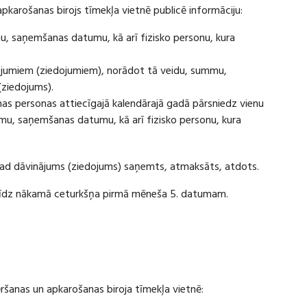
apkarošanas birojs tīmekļa vietnē publicē informāciju:
u, saņemšanas datumu, kā arī fizisko personu, kura
ājumiem (ziedojumiem), norādot tā veidu, summu,
(ziedojums).
s personas attiecīgajā kalendārajā gadā pārsniedz vienu
u, saņemšanas datumu, kā arī fizisko personu, kura
 kad dāvinājums (ziedojums) saņemts, atmaksāts, atdots.
ī līdz nākamā ceturkšņa pirmā mēneša 5. datumam.
vēršanas un apkarošanas biroja tīmekļa vietnē: