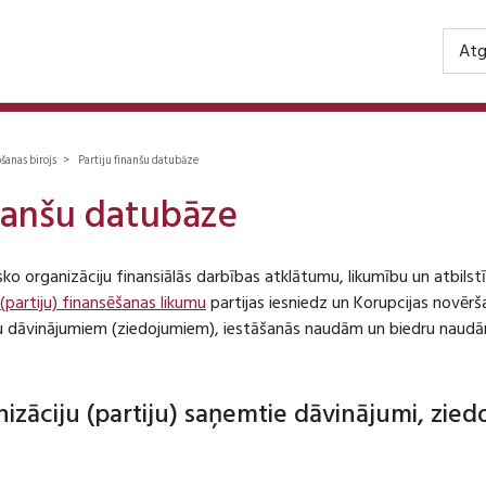
Atg
ošanas birojs > Partiju finanšu datubāze
inanšu datubāze
isko organizāciju finansiālās darbības atklātumu, likumību un atbil
 (partiju) finansēšanas likumu
partijas iesniedz un Korupcijas novēr
iju dāvinājumiem (ziedojumiem), iestāšanās naudām un biedru naudā
anizāciju (partiju) saņemtie dāvinājumi, zie