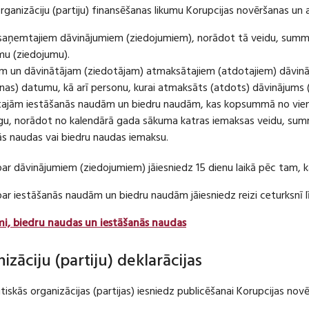
organizāciju (partiju) finansēšanas likumu Korupcijas novēršanas un 
u saņemtajiem dāvinājumiem (ziedojumiem), norādot tā veidu, summ
umu (ziedojumu).
m un dāvinātājam (ziedotājam) atmaksātajiem (atdotajiem) dāvin
as) datumu, kā arī personu, kurai atmaksāts (atdots) dāvinājums 
tajām iestāšanās naudām un biedru naudām, kas kopsummā no viena
u, norādot no kalendārā gada sākuma katras iemaksas veidu, summ
nās naudas vai biedru naudas iemaksu.
par dāvinājumiem (ziedojumiem) jāiesniedz 15 dienu laikā pēc tam,
 par iestāšanās naudām un biedru naudām jāiesniedz reizi ceturksn
mi, biedru naudas un iestāšanās naudas
nizāciju (partiju) deklarācijas
itiskās organizācijas (partijas) iesniedz publicēšanai Korupcijas no