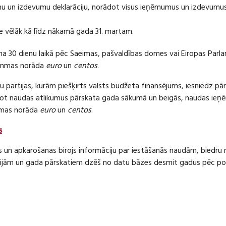
 un izdevumu deklarāciju, norādot visus ieņēmumus un izdevumus 
e vēlāk kā līdz nākamā gada 31. martam.
ma 30 dienu laikā pēc Saeimas, pašvaldības domes vai Eiropas Parl
ummas norāda
euro
un
centos
.
 partijas, kurām piešķirts valsts budžeta finansējums, iesniedz pā
dot naudas atlikumus pārskata gada sākumā un beigās, naudas i
mas norāda
euro
un
centos
.
s
s un apkarošanas birojs informāciju par iestāšanās naudām, bied
jām un gada pārskatiem dzēš no datu bāzes desmit gadus pēc politi