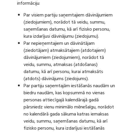
informāciju:
Par visiem partiju saņemtajiem dāvinājumiem
(ziedojumiem), norādot tā veidu, summu,
saņemšanas datumu, kā arī fizisko personu,
kura izdarījusi dāvinājumu (ziedojumu).
Par nepieņemtajiem un dāvinātājam
(ziedotājam) atmaksātajiem (atdotajiem)
dāvinājumiem (ziedojumiem), norādot tā
veidu, summu, atmaksas (atdošanas)
datumu, kā arī personu, kurai atmaksāts
(atdots) dāvinājums (ziedojums).
Par partiju saņemtajām iestāšanās naudām un
biedru naudām, kas kopsummā no vienas
personas attiecīgajā kalendārajā gadā
pārsniedz vienu minimālo mēnešalgu, norādot
no kalendārā gada sākuma katras iemaksas
veidu, summu, saņemšanas datumu, kā arī
fizisko personu, kura izdarījusi iestāšanās