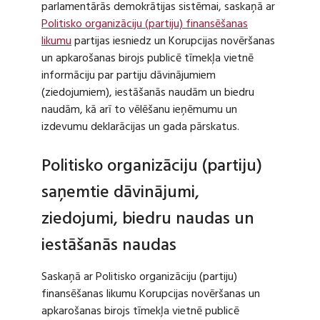
parlamentārās demokrātijas sistēmai, saskaņā ar
Politisko organizāciju (partiju) finansēšanas
likumu
partijas iesniedz un Korupcijas novēršanas
un apkarošanas birojs publicē tīmekļa vietnē
informāciju par partiju dāvinājumiem
(ziedojumiem), iestāšanās naudām un biedru
naudām, kā arī to vēlēšanu ieņēmumu un
izdevumu deklarācijas un gada pārskatus.
Politisko organizāciju (partiju)
saņemtie dāvinājumi,
ziedojumi, biedru naudas un
iestāšanās naudas
Saskaņā ar Politisko organizāciju (partiju)
finansēšanas likumu Korupcijas novēršanas un
apkarošanas birojs tīmekļa vietnē publicē