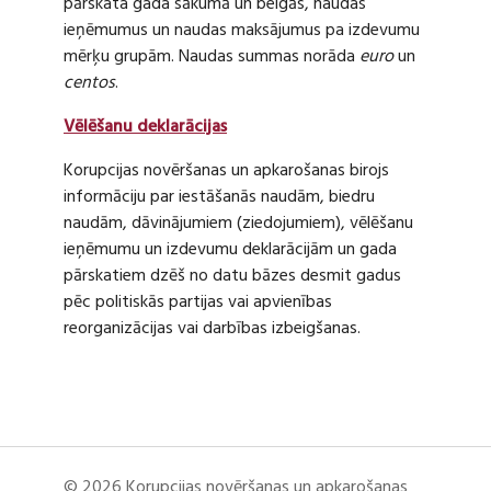
pārskata gada sākumā un beigās, naudas
ieņēmumus un naudas maksājumus pa izdevumu
mērķu grupām. Naudas summas norāda
euro
un
centos
.
Vēlēšanu deklarācijas
Korupcijas novēršanas un apkarošanas birojs
informāciju par iestāšanās naudām, biedru
naudām, dāvinājumiem (ziedojumiem), vēlēšanu
ieņēmumu un izdevumu deklarācijām un gada
pārskatiem dzēš no datu bāzes desmit gadus
pēc politiskās partijas vai apvienības
reorganizācijas vai darbības izbeigšanas.
© 2026 Korupcijas novēršanas un apkarošanas