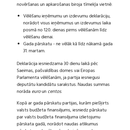
novēršanas un apkarošanas biroja tīmekļa vietnē:
Vēlēšanu ieņēmumu un izdevumu deklarāciju,
norādot visus ieņēmumus un izdevumus laika
posmā no 120. dienas pirms vēlēšanām līdz
vēlēšanu dienai.
Gada pārskatu - ne vēlāk kā līdz nākamā gada
31. martam.
Deklarācija iesniedzama 30 dienu laikā pēc
Saeimas, pašvaldības domes vai Eiropas
Parlamenta vēlēšanām, ja partija iesniegusi
deputātu kandidātu sarakstus. Naudas summas
norāda
euro
un
centos
.
Kopā ar gada pārskatu partijas, kurām piešķirts
valsts budžeta finansējums, iesniedz pārskatu
par valsts budžeta finansējuma izlietojumu
pārskata gadā, norādot naudas atlikumus