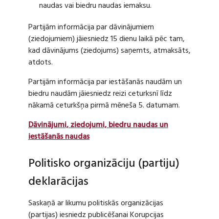
naudas vai biedru naudas iemaksu.
Partijām informācija par dāvinājumiem
(ziedojumiem) jāiesniedz 15 dienu laikā pēc tam,
kad dāvinājums (ziedojums) saņemts, atmaksāts,
atdots.
Partijām informācija par iestāšanās naudām un
biedru naudām jāiesniedz reizi ceturksnī līdz
nākamā ceturkšņa pirmā mēneša 5. datumam.
Dāvinājumi, ziedojumi, biedru naudas un
iestāšanās naudas
Politisko organizāciju (partiju)
deklarācijas
Saskaņā ar likumu politiskās organizācijas
(partijas) iesniedz publicēšanai Korupcijas