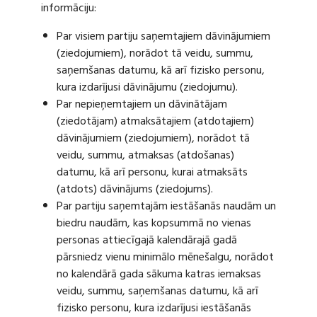
informāciju:
Par visiem partiju saņemtajiem dāvinājumiem
(ziedojumiem), norādot tā veidu, summu,
saņemšanas datumu, kā arī fizisko personu,
kura izdarījusi dāvinājumu (ziedojumu).
Par nepieņemtajiem un dāvinātājam
(ziedotājam) atmaksātajiem (atdotajiem)
dāvinājumiem (ziedojumiem), norādot tā
veidu, summu, atmaksas (atdošanas)
datumu, kā arī personu, kurai atmaksāts
(atdots) dāvinājums (ziedojums).
Par partiju saņemtajām iestāšanās naudām un
biedru naudām, kas kopsummā no vienas
personas attiecīgajā kalendārajā gadā
pārsniedz vienu minimālo mēnešalgu, norādot
no kalendārā gada sākuma katras iemaksas
veidu, summu, saņemšanas datumu, kā arī
fizisko personu, kura izdarījusi iestāšanās