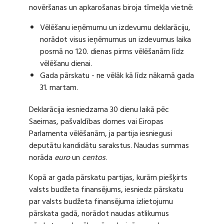
novēršanas un apkarošanas biroja tīmekļa vietnē:
Vēlēšanu ieņēmumu un izdevumu deklarāciju,
norādot visus ieņēmumus un izdevumus laika
posmā no 120. dienas pirms vēlēšanām līdz
vēlēšanu dienai.
Gada pārskatu - ne vēlāk kā līdz nākamā gada
31. martam.
Deklarācija iesniedzama 30 dienu laikā pēc
Saeimas, pašvaldības domes vai Eiropas
Parlamenta vēlēšanām, ja partija iesniegusi
deputātu kandidātu sarakstus. Naudas summas
norāda
euro
un
centos
.
Kopā ar gada pārskatu partijas, kurām piešķirts
valsts budžeta finansējums, iesniedz pārskatu
par valsts budžeta finansējuma izlietojumu
pārskata gadā, norādot naudas atlikumus