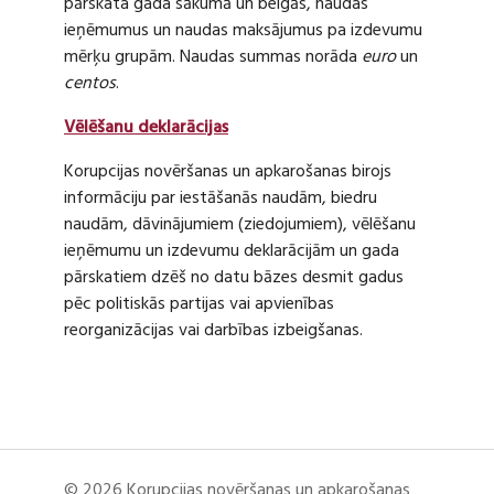
pārskata gada sākumā un beigās, naudas
ieņēmumus un naudas maksājumus pa izdevumu
mērķu grupām. Naudas summas norāda
euro
un
centos
.
Vēlēšanu deklarācijas
Korupcijas novēršanas un apkarošanas birojs
informāciju par iestāšanās naudām, biedru
naudām, dāvinājumiem (ziedojumiem), vēlēšanu
ieņēmumu un izdevumu deklarācijām un gada
pārskatiem dzēš no datu bāzes desmit gadus
pēc politiskās partijas vai apvienības
reorganizācijas vai darbības izbeigšanas.
© 2026 Korupcijas novēršanas un apkarošanas