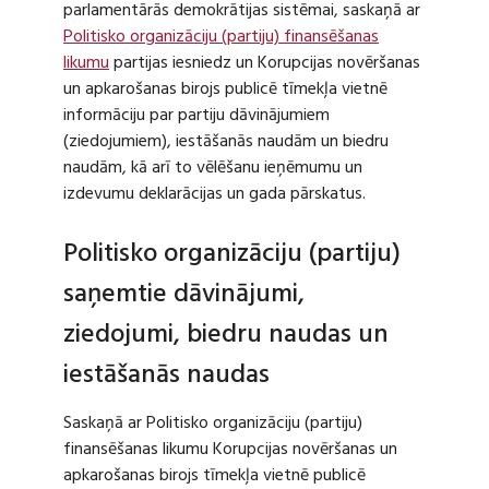
parlamentārās demokrātijas sistēmai, saskaņā ar
Politisko organizāciju (partiju) finansēšanas
likumu
partijas iesniedz un Korupcijas novēršanas
un apkarošanas birojs publicē tīmekļa vietnē
informāciju par partiju dāvinājumiem
(ziedojumiem), iestāšanās naudām un biedru
naudām, kā arī to vēlēšanu ieņēmumu un
izdevumu deklarācijas un gada pārskatus.
Politisko organizāciju (partiju)
saņemtie dāvinājumi,
ziedojumi, biedru naudas un
iestāšanās naudas
Saskaņā ar Politisko organizāciju (partiju)
finansēšanas likumu Korupcijas novēršanas un
apkarošanas birojs tīmekļa vietnē publicē