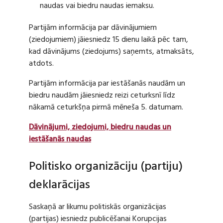
naudas vai biedru naudas iemaksu.
Partijām informācija par dāvinājumiem
(ziedojumiem) jāiesniedz 15 dienu laikā pēc tam,
kad dāvinājums (ziedojums) saņemts, atmaksāts,
atdots.
Partijām informācija par iestāšanās naudām un
biedru naudām jāiesniedz reizi ceturksnī līdz
nākamā ceturkšņa pirmā mēneša 5. datumam.
Dāvinājumi, ziedojumi, biedru naudas un
iestāšanās naudas
Politisko organizāciju (partiju)
deklarācijas
Saskaņā ar likumu politiskās organizācijas
(partijas) iesniedz publicēšanai Korupcijas