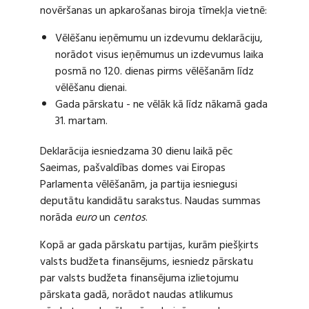
novēršanas un apkarošanas biroja tīmekļa vietnē:
Vēlēšanu ieņēmumu un izdevumu deklarāciju,
norādot visus ieņēmumus un izdevumus laika
posmā no 120. dienas pirms vēlēšanām līdz
vēlēšanu dienai.
Gada pārskatu - ne vēlāk kā līdz nākamā gada
31. martam.
Deklarācija iesniedzama 30 dienu laikā pēc
Saeimas, pašvaldības domes vai Eiropas
Parlamenta vēlēšanām, ja partija iesniegusi
deputātu kandidātu sarakstus. Naudas summas
norāda
euro
un
centos
.
Kopā ar gada pārskatu partijas, kurām piešķirts
valsts budžeta finansējums, iesniedz pārskatu
par valsts budžeta finansējuma izlietojumu
pārskata gadā, norādot naudas atlikumus