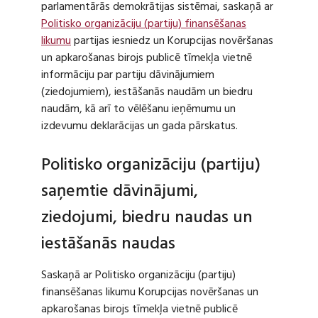
parlamentārās demokrātijas sistēmai, saskaņā ar
Politisko organizāciju (partiju) finansēšanas
likumu
partijas iesniedz un Korupcijas novēršanas
un apkarošanas birojs publicē tīmekļa vietnē
informāciju par partiju dāvinājumiem
(ziedojumiem), iestāšanās naudām un biedru
naudām, kā arī to vēlēšanu ieņēmumu un
izdevumu deklarācijas un gada pārskatus.
Politisko organizāciju (partiju)
saņemtie dāvinājumi,
ziedojumi, biedru naudas un
iestāšanās naudas
Saskaņā ar Politisko organizāciju (partiju)
finansēšanas likumu Korupcijas novēršanas un
apkarošanas birojs tīmekļa vietnē publicē