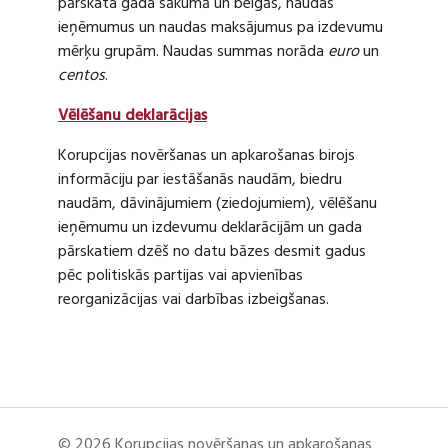
pārskata gada sākumā un beigās, naudas
ieņēmumus un naudas maksājumus pa izdevumu
mērķu grupām. Naudas summas norāda
euro
un
centos
.
Vēlēšanu deklarācijas
Korupcijas novēršanas un apkarošanas birojs
informāciju par iestāšanās naudām, biedru
naudām, dāvinājumiem (ziedojumiem), vēlēšanu
ieņēmumu un izdevumu deklarācijām un gada
pārskatiem dzēš no datu bāzes desmit gadus
pēc politiskās partijas vai apvienības
reorganizācijas vai darbības izbeigšanas.
© 2026 Korupcijas novēršanas un apkarošanas