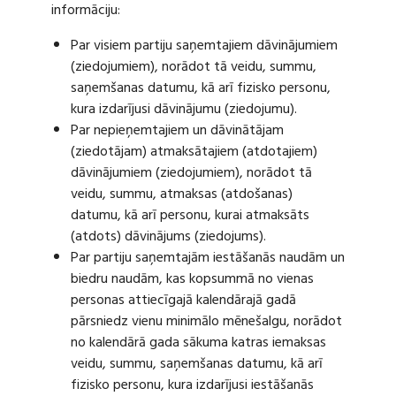
informāciju:
Par visiem partiju saņemtajiem dāvinājumiem
(ziedojumiem), norādot tā veidu, summu,
saņemšanas datumu, kā arī fizisko personu,
kura izdarījusi dāvinājumu (ziedojumu).
Par nepieņemtajiem un dāvinātājam
(ziedotājam) atmaksātajiem (atdotajiem)
dāvinājumiem (ziedojumiem), norādot tā
veidu, summu, atmaksas (atdošanas)
datumu, kā arī personu, kurai atmaksāts
(atdots) dāvinājums (ziedojums).
Par partiju saņemtajām iestāšanās naudām un
biedru naudām, kas kopsummā no vienas
personas attiecīgajā kalendārajā gadā
pārsniedz vienu minimālo mēnešalgu, norādot
no kalendārā gada sākuma katras iemaksas
veidu, summu, saņemšanas datumu, kā arī
fizisko personu, kura izdarījusi iestāšanās