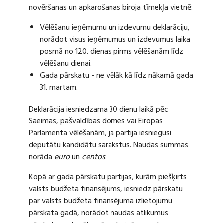
novēršanas un apkarošanas biroja tīmekļa vietnē:
Vēlēšanu ieņēmumu un izdevumu deklarāciju,
norādot visus ieņēmumus un izdevumus laika
posmā no 120. dienas pirms vēlēšanām līdz
vēlēšanu dienai.
Gada pārskatu - ne vēlāk kā līdz nākamā gada
31. martam.
Deklarācija iesniedzama 30 dienu laikā pēc
Saeimas, pašvaldības domes vai Eiropas
Parlamenta vēlēšanām, ja partija iesniegusi
deputātu kandidātu sarakstus. Naudas summas
norāda
euro
un
centos
.
Kopā ar gada pārskatu partijas, kurām piešķirts
valsts budžeta finansējums, iesniedz pārskatu
par valsts budžeta finansējuma izlietojumu
pārskata gadā, norādot naudas atlikumus