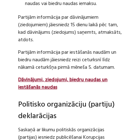
naudas vai biedru naudas iemaksu.
Partijām informācija par dāvinājumiem
(ziedojumiem) jāiesniedz 15 dienu laikā pēc tam,
kad dāvinājums (ziedojums) saņemts, atmaksāts,
atdots.
Partijām informācija par iestāšanās naudām un
biedru naudām jāiesniedz reizi ceturksnī līdz
nākamā ceturkšņa pirmā mēneša 5. datumam.
Dāvinājumi, ziedojumi, biedru naudas un
iestāšanās naudas
Politisko organizāciju (partiju)
deklarācijas
Saskaņā ar likumu politiskās organizācijas
(partijas) iesniedz publicēšanai Korupcijas