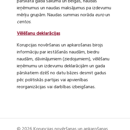
pārskata gada sākumā un beigās, naudas
ieņēmumus un naudas maksājumus pa izdevumu
mērķu grupām. Naudas summas norāda
euro
un
centos
.
Vēlēšanu deklarācijas
Korupcijas novēršanas un apkarošanas birojs
informāciju par iestāšanās naudām, biedru
naudām, dāvinājumiem (ziedojumiem), vēlēšanu
ieņēmumu un izdevumu deklarācijām un gada
pārskatiem dzēš no datu bāzes desmit gadus
pēc politiskās partijas vai apvienības
reorganizācijas vai darbības izbeigšanas.
© 2026 Korupcijas novēršanas un apkarošanas