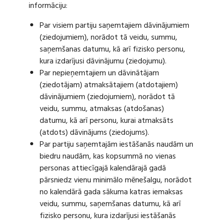
informāciju:
Par visiem partiju saņemtajiem dāvinājumiem
(ziedojumiem), norādot tā veidu, summu,
saņemšanas datumu, kā arī fizisko personu,
kura izdarījusi dāvinājumu (ziedojumu).
Par nepieņemtajiem un dāvinātājam
(ziedotājam) atmaksātajiem (atdotajiem)
dāvinājumiem (ziedojumiem), norādot tā
veidu, summu, atmaksas (atdošanas)
datumu, kā arī personu, kurai atmaksāts
(atdots) dāvinājums (ziedojums).
Par partiju saņemtajām iestāšanās naudām un
biedru naudām, kas kopsummā no vienas
personas attiecīgajā kalendārajā gadā
pārsniedz vienu minimālo mēnešalgu, norādot
no kalendārā gada sākuma katras iemaksas
veidu, summu, saņemšanas datumu, kā arī
fizisko personu, kura izdarījusi iestāšanās