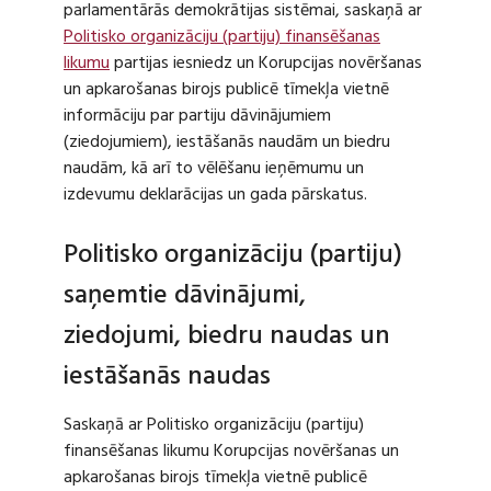
parlamentārās demokrātijas sistēmai, saskaņā ar
Politisko organizāciju (partiju) finansēšanas
likumu
partijas iesniedz un Korupcijas novēršanas
un apkarošanas birojs publicē tīmekļa vietnē
informāciju par partiju dāvinājumiem
(ziedojumiem), iestāšanās naudām un biedru
naudām, kā arī to vēlēšanu ieņēmumu un
izdevumu deklarācijas un gada pārskatus.
Politisko organizāciju (partiju)
saņemtie dāvinājumi,
ziedojumi, biedru naudas un
iestāšanās naudas
Saskaņā ar Politisko organizāciju (partiju)
finansēšanas likumu Korupcijas novēršanas un
apkarošanas birojs tīmekļa vietnē publicē