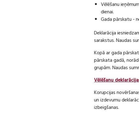
Vēlēšanu ieņēmumu
dienai.
Gada pārskatu - n
Deklarācija iesniedza
sarakstus. Naudas s
Kopā ar gada pārskatu
pārskata gadā, norā
grupām. Naudas sum
Vēlēšanu deklarācija
Korupcijas novēršana
un izdevumu deklarāci
izbeigšanas.