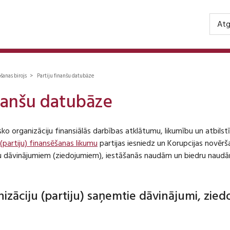
Atg
ošanas birojs > Partiju finanšu datubāze
inanšu datubāze
isko organizāciju finansiālās darbības atklātumu, likumību un atbil
 (partiju) finansēšanas likumu
partijas iesniedz un Korupcijas novēr
iju dāvinājumiem (ziedojumiem), iestāšanās naudām un biedru naudā
anizāciju (partiju) saņemtie dāvinājumi, zie