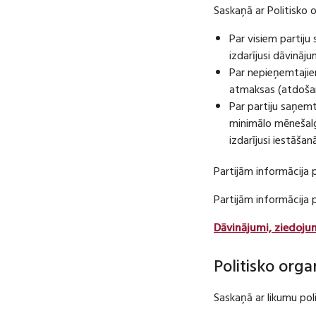
Saskaņā ar Politisko 
Par visiem partij
izdarījusi dāvināj
Par nepieņemtajie
atmaksas (atdošan
Par partiju saņem
minimālo mēnešalg
izdarījusi iestāša
Partijām informācija 
Partijām informācija
Dāvinājumi, ziedoju
Politisko orga
Saskaņā ar likumu pol