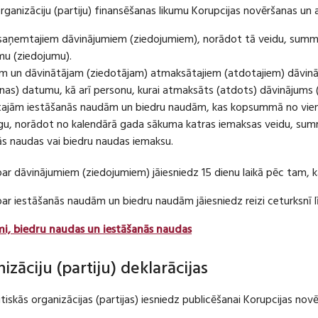
organizāciju (partiju) finansēšanas likumu Korupcijas novēršanas un 
u saņemtajiem dāvinājumiem (ziedojumiem), norādot tā veidu, summ
umu (ziedojumu).
m un dāvinātājam (ziedotājam) atmaksātajiem (atdotajiem) dāvin
as) datumu, kā arī personu, kurai atmaksāts (atdots) dāvinājums 
tajām iestāšanās naudām un biedru naudām, kas kopsummā no viena
u, norādot no kalendārā gada sākuma katras iemaksas veidu, summ
nās naudas vai biedru naudas iemaksu.
par dāvinājumiem (ziedojumiem) jāiesniedz 15 dienu laikā pēc tam,
 par iestāšanās naudām un biedru naudām jāiesniedz reizi ceturksn
mi, biedru naudas un iestāšanās naudas
nizāciju (partiju) deklarācijas
itiskās organizācijas (partijas) iesniedz publicēšanai Korupcijas no