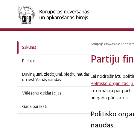
Korupcijas novēršanas un apkar
Sākums
Partiju f
Partijas
Dāvinājumi, ziedojumi, biedru naudas
Lai nodrošinātu polit
un iestāšanās naudas
Politisko organizāciju
informāciju par part
Vēlēšanu deklarācijas
un gada pārskatus.
Gada pārskati
Politisko org
naudas