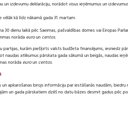
 un izdevumu deklarāciju, norādot visus ieņēmumus un izdevumus 
e vēlāk kā līdz nākamā gada 31. martam.
ma 30 dienu laikā pēc Saeimas, pašvaldības domes vai Eiropas Parl
ummas norāda
euro
un
centos
.
 partijas, kurām piešķirts valsts budžeta finansējums, iesniedz pā
dot naudas atlikumus pārskata gada sākumā un beigās, naudas i
mas norāda
euro
un
centos
.
s
s un apkarošanas birojs informāciju par iestāšanās naudām, bied
jām un gada pārskatiem dzēš no datu bāzes desmit gadus pēc politi