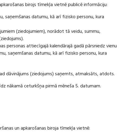
apkarošanas birojs tīmekļa vietnē publicē informāciju:
u, saņemšanas datumu, kā arī fizisko personu, kura
ājumiem (ziedojumiem), norādot tā veidu, summu,
(ziedojums).
s personas attiecīgajā kalendārajā gadā pārsniedz vienu
u, saņemšanas datumu, kā arī fizisko personu, kura
 kad dāvinājums (ziedojums) saņemts, atmaksāts, atdots.
ī līdz nākamā ceturkšņa pirmā mēneša 5. datumam.
vēršanas un apkarošanas biroja tīmekļa vietnē: