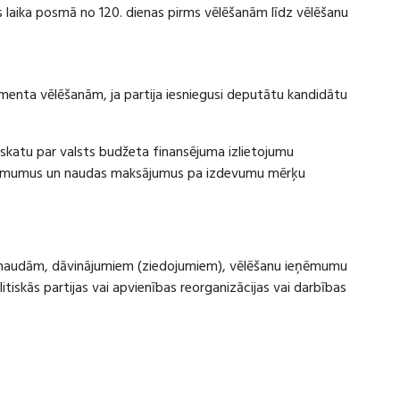
laika posmā no 120. dienas pirms vēlēšanām līdz vēlēšanu
amenta vēlēšanām, ja partija iesniegusi deputātu kandidātu
rskatu par valsts budžeta finansējuma izlietojumu
eņēmumus un naudas maksājumus pa izdevumu mērķu
ru naudām, dāvinājumiem (ziedojumiem), vēlēšanu ieņēmumu
skās partijas vai apvienības reorganizācijas vai darbības