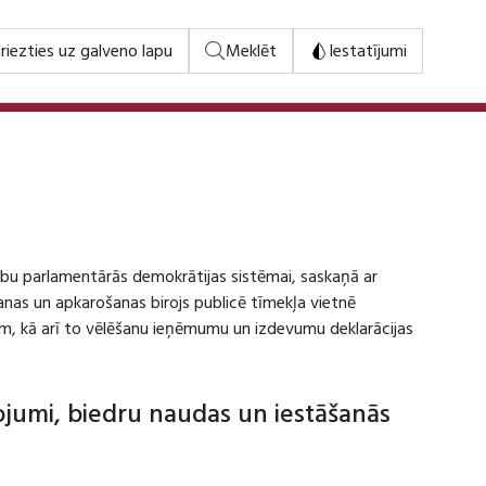
riezties uz galveno lapu
Meklēt
Iestatījumi
stību parlamentārās demokrātijas sistēmai, saskaņā ar
šanas un apkarošanas birojs publicē tīmekļa vietnē
m, kā arī to vēlēšanu ieņēmumu un izdevumu deklarācijas
dojumi, biedru naudas un iestāšanās