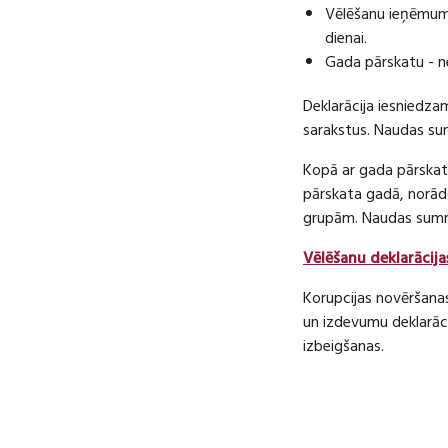
Vēlēšanu ieņēmumu
dienai.
Gada pārskatu - n
Deklarācija iesniedza
sarakstus. Naudas s
Kopā ar gada pārskatu
pārskata gadā, norā
grupām. Naudas sum
Vēlēšanu deklarācija
Korupcijas novēršana
un izdevumu deklarāci
izbeigšanas.