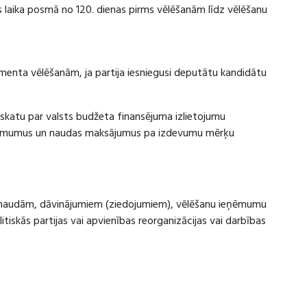
laika posmā no 120. dienas pirms vēlēšanām līdz vēlēšanu
amenta vēlēšanām, ja partija iesniegusi deputātu kandidātu
rskatu par valsts budžeta finansējuma izlietojumu
eņēmumus un naudas maksājumus pa izdevumu mērķu
ru naudām, dāvinājumiem (ziedojumiem), vēlēšanu ieņēmumu
skās partijas vai apvienības reorganizācijas vai darbības