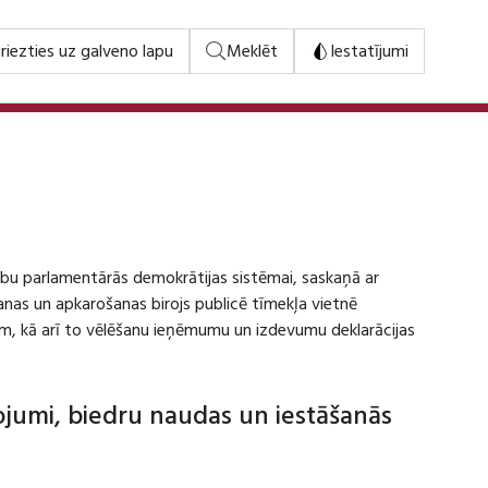
riezties uz galveno lapu
Meklēt
Iestatījumi
stību parlamentārās demokrātijas sistēmai, saskaņā ar
šanas un apkarošanas birojs publicē tīmekļa vietnē
m, kā arī to vēlēšanu ieņēmumu un izdevumu deklarācijas
dojumi, biedru naudas un iestāšanās