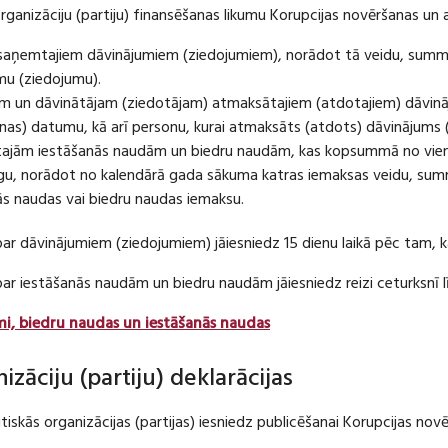
organizāciju (partiju) finansēšanas likumu Korupcijas novēršanas un 
u saņemtajiem dāvinājumiem (ziedojumiem), norādot tā veidu, summ
umu (ziedojumu).
m un dāvinātājam (ziedotājam) atmaksātajiem (atdotajiem) dāvin
as) datumu, kā arī personu, kurai atmaksāts (atdots) dāvinājums 
tajām iestāšanās naudām un biedru naudām, kas kopsummā no viena
u, norādot no kalendārā gada sākuma katras iemaksas veidu, summ
nās naudas vai biedru naudas iemaksu.
par dāvinājumiem (ziedojumiem) jāiesniedz 15 dienu laikā pēc tam,
 par iestāšanās naudām un biedru naudām jāiesniedz reizi ceturksn
mi, biedru naudas un iestāšanās naudas
nizāciju (partiju) deklarācijas
itiskās organizācijas (partijas) iesniedz publicēšanai Korupcijas no