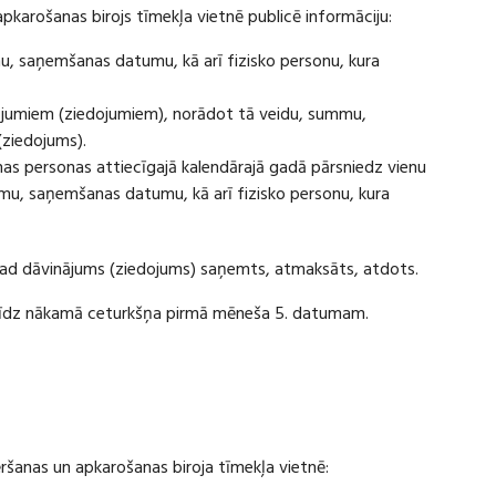
apkarošanas birojs tīmekļa vietnē publicē informāciju:
u, saņemšanas datumu, kā arī fizisko personu, kura
ājumiem (ziedojumiem), norādot tā veidu, summu,
(ziedojums).
s personas attiecīgajā kalendārajā gadā pārsniedz vienu
u, saņemšanas datumu, kā arī fizisko personu, kura
 kad dāvinājums (ziedojums) saņemts, atmaksāts, atdots.
ī līdz nākamā ceturkšņa pirmā mēneša 5. datumam.
vēršanas un apkarošanas biroja tīmekļa vietnē: