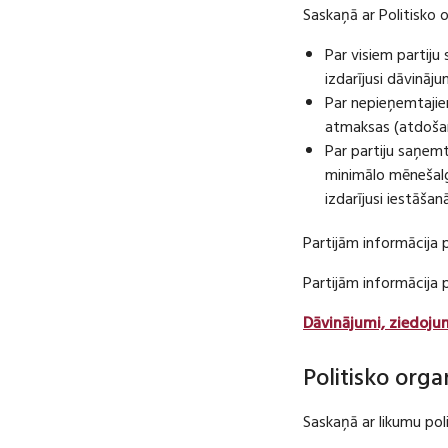
Saskaņā ar Politisko 
Par visiem partij
izdarījusi dāvināj
Par nepieņemtajie
atmaksas (atdošan
Par partiju saņem
minimālo mēnešalg
izdarījusi iestāša
Partijām informācija 
Partijām informācija
Dāvinājumi, ziedoju
Politisko orga
Saskaņā ar likumu pol