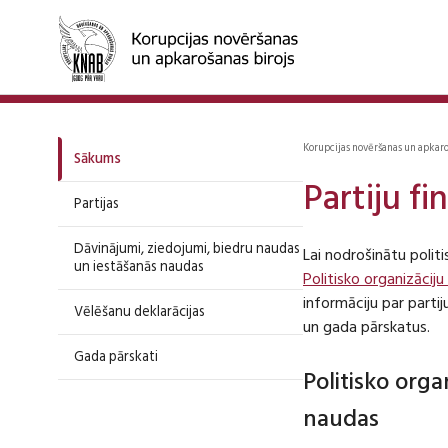
Korupcijas novēršanas un apkar
Sākums
Partiju f
Partijas
Dāvinājumi, ziedojumi, biedru naudas
Lai nodrošinātu polit
un iestāšanās naudas
Politisko organizāciju
informāciju par part
Vēlēšanu deklarācijas
un gada pārskatus.
Gada pārskati
Politisko org
naudas