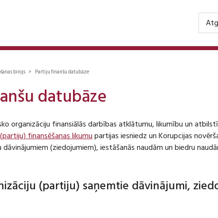
Atg
ošanas birojs > Partiju finanšu datubāze
inanšu datubāze
isko organizāciju finansiālās darbības atklātumu, likumību un atbil
 (partiju) finansēšanas likumu
partijas iesniedz un Korupcijas novēr
iju dāvinājumiem (ziedojumiem), iestāšanās naudām un biedru naudā
anizāciju (partiju) saņemtie dāvinājumi, zie