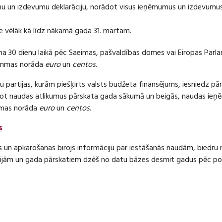
 un izdevumu deklarāciju, norādot visus ieņēmumus un izdevumus 
e vēlāk kā līdz nākamā gada 31. martam.
ma 30 dienu laikā pēc Saeimas, pašvaldības domes vai Eiropas Parl
ummas norāda
euro
un
centos
.
 partijas, kurām piešķirts valsts budžeta finansējums, iesniedz pā
dot naudas atlikumus pārskata gada sākumā un beigās, naudas i
mas norāda
euro
un
centos
.
s
s un apkarošanas birojs informāciju par iestāšanās naudām, bied
jām un gada pārskatiem dzēš no datu bāzes desmit gadus pēc politi