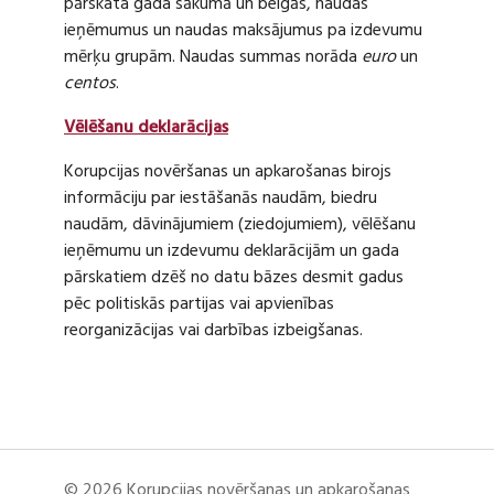
pārskata gada sākumā un beigās, naudas
ieņēmumus un naudas maksājumus pa izdevumu
mērķu grupām. Naudas summas norāda
euro
un
centos
.
Vēlēšanu deklarācijas
Korupcijas novēršanas un apkarošanas birojs
informāciju par iestāšanās naudām, biedru
naudām, dāvinājumiem (ziedojumiem), vēlēšanu
ieņēmumu un izdevumu deklarācijām un gada
pārskatiem dzēš no datu bāzes desmit gadus
pēc politiskās partijas vai apvienības
reorganizācijas vai darbības izbeigšanas.
© 2026 Korupcijas novēršanas un apkarošanas