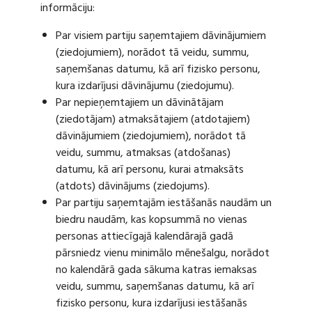
informāciju:
Par visiem partiju saņemtajiem dāvinājumiem
(ziedojumiem), norādot tā veidu, summu,
saņemšanas datumu, kā arī fizisko personu,
kura izdarījusi dāvinājumu (ziedojumu).
Par nepieņemtajiem un dāvinātājam
(ziedotājam) atmaksātajiem (atdotajiem)
dāvinājumiem (ziedojumiem), norādot tā
veidu, summu, atmaksas (atdošanas)
datumu, kā arī personu, kurai atmaksāts
(atdots) dāvinājums (ziedojums).
Par partiju saņemtajām iestāšanās naudām un
biedru naudām, kas kopsummā no vienas
personas attiecīgajā kalendārajā gadā
pārsniedz vienu minimālo mēnešalgu, norādot
no kalendārā gada sākuma katras iemaksas
veidu, summu, saņemšanas datumu, kā arī
fizisko personu, kura izdarījusi iestāšanās