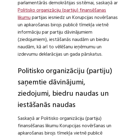
parlamentārās demokrātijas sistēmai, saskaņā ar
Politisko organizāciju (partiju) finansēšanas
likumu
partijas iesniedz un Korupcijas novēršanas
un apkarošanas birojs publicē tīmekļa vietnē
informāciju par partiju dāvinājumiem
(ziedojumiem), iestāšanās naudām un biedru
naudām, kā arī to vēlēšanu ieņēmumu un
izdevumu deklarācijas un gada pārskatus.
Politisko organizāciju (partiju)
saņemtie dāvinājumi,
ziedojumi, biedru naudas un
iestāšanās naudas
Saskaņā ar Politisko organizāciju (partiju)
finansēšanas likumu Korupcijas novēršanas un
apkarošanas birojs tīmekļa vietnē publicē