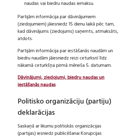
naudas vai biedru naudas iemaksu.
Partijām informācija par dāvinājumiem
(ziedojumiem) jāiesniedz 15 dienu laikā pēc tam,
kad dāvinājums (ziedojums) saņemts, atmaksāts,
atdots.
Partijām informācija par iestāšanās naudām un
biedru naudām jāiesniedz reizi ceturksnī līdz
nākamā ceturkšņa pirmā mēneša 5. datumam.
Dāvinājumi, ziedojumi, biedru naudas un
iestāšanās naudas
Politisko organizāciju (partiju)
deklarācijas
Saskaņā ar likumu politiskās organizācijas
(partijas) iesniedz publicēšanai Korupcijas