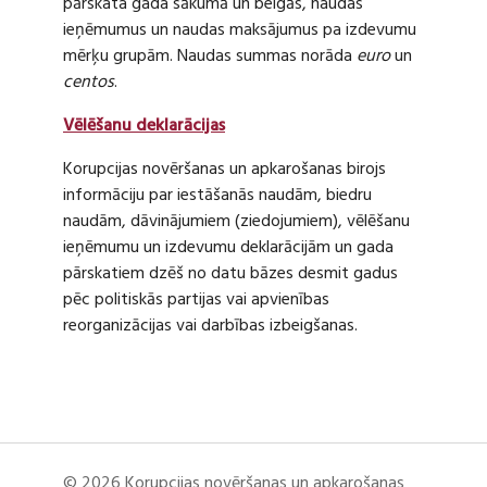
pārskata gada sākumā un beigās, naudas
ieņēmumus un naudas maksājumus pa izdevumu
mērķu grupām. Naudas summas norāda
euro
un
centos
.
Vēlēšanu deklarācijas
Korupcijas novēršanas un apkarošanas birojs
informāciju par iestāšanās naudām, biedru
naudām, dāvinājumiem (ziedojumiem), vēlēšanu
ieņēmumu un izdevumu deklarācijām un gada
pārskatiem dzēš no datu bāzes desmit gadus
pēc politiskās partijas vai apvienības
reorganizācijas vai darbības izbeigšanas.
© 2026 Korupcijas novēršanas un apkarošanas