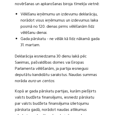
novēršanas un apkarošanas biroja tīmekļa vietnē:
Vēlēšanu ieņēmumu un izdevumu deklarāciju,
norādot visus ieņēmumus un izdevumus laika
posmā no 120. dienas pirms vēlēšanām līdz
vēlēšanu dienai.
Gada pārskatu - ne vēlāk kā līdz nākamā gada
31. martam.
Deklarācija iesniedzama 30 dienu laikā pēc
Saeimas, pašvaldības domes vai Eiropas
Parlamenta vēlēšanām, ja partija iesniegusi
deputātu kandidātu sarakstus. Naudas summas
norāda
euro
un
centos
.
Kopā ar gada pārskatu partijas, kurām piešķirts
valsts budžeta finansējums, iesniedz pārskatu
par valsts budžeta finansējuma izlietojumu
pārskata gadā, norādot naudas atlikumus