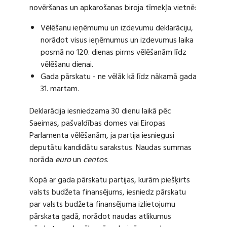
novēršanas un apkarošanas biroja tīmekļa vietnē:
Vēlēšanu ieņēmumu un izdevumu deklarāciju,
norādot visus ieņēmumus un izdevumus laika
posmā no 120. dienas pirms vēlēšanām līdz
vēlēšanu dienai.
Gada pārskatu - ne vēlāk kā līdz nākamā gada
31. martam.
Deklarācija iesniedzama 30 dienu laikā pēc
Saeimas, pašvaldības domes vai Eiropas
Parlamenta vēlēšanām, ja partija iesniegusi
deputātu kandidātu sarakstus. Naudas summas
norāda
euro
un
centos
.
Kopā ar gada pārskatu partijas, kurām piešķirts
valsts budžeta finansējums, iesniedz pārskatu
par valsts budžeta finansējuma izlietojumu
pārskata gadā, norādot naudas atlikumus