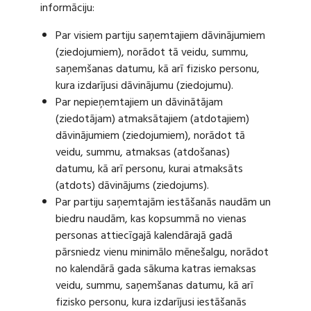
informāciju:
Par visiem partiju saņemtajiem dāvinājumiem
(ziedojumiem), norādot tā veidu, summu,
saņemšanas datumu, kā arī fizisko personu,
kura izdarījusi dāvinājumu (ziedojumu).
Par nepieņemtajiem un dāvinātājam
(ziedotājam) atmaksātajiem (atdotajiem)
dāvinājumiem (ziedojumiem), norādot tā
veidu, summu, atmaksas (atdošanas)
datumu, kā arī personu, kurai atmaksāts
(atdots) dāvinājums (ziedojums).
Par partiju saņemtajām iestāšanās naudām un
biedru naudām, kas kopsummā no vienas
personas attiecīgajā kalendārajā gadā
pārsniedz vienu minimālo mēnešalgu, norādot
no kalendārā gada sākuma katras iemaksas
veidu, summu, saņemšanas datumu, kā arī
fizisko personu, kura izdarījusi iestāšanās