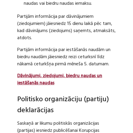
naudas vai biedru naudas iemaksu.
Partijām informācija par dāvinājumiem
(ziedojumiem) jāiesniedz 15 dienu laikā pēc tam,
kad dāvinājums (ziedojums) saņemts, atmaksāts,
atdots.
Partijām informācija par iestāšanās naudām un
biedru naudām jāiesniedz reizi ceturksnī līdz
nākamā ceturkšņa pirmā mēneša 5. datumam.
Dāvinājumi, ziedojumi, biedru naudas un
iestāšanās naudas
Politisko organizāciju (partiju)
deklarācijas
Saskaņā ar likumu politiskās organizācijas
(partijas) iesniedz publicēšanai Korupcijas