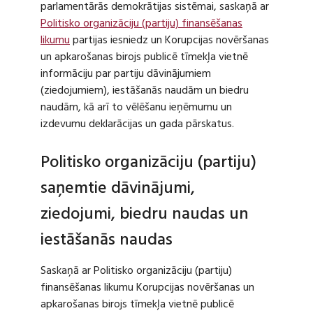
parlamentārās demokrātijas sistēmai, saskaņā ar
Politisko organizāciju (partiju) finansēšanas
likumu
partijas iesniedz un Korupcijas novēršanas
un apkarošanas birojs publicē tīmekļa vietnē
informāciju par partiju dāvinājumiem
(ziedojumiem), iestāšanās naudām un biedru
naudām, kā arī to vēlēšanu ieņēmumu un
izdevumu deklarācijas un gada pārskatus.
Politisko organizāciju (partiju)
saņemtie dāvinājumi,
ziedojumi, biedru naudas un
iestāšanās naudas
Saskaņā ar Politisko organizāciju (partiju)
finansēšanas likumu Korupcijas novēršanas un
apkarošanas birojs tīmekļa vietnē publicē