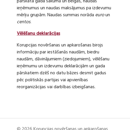
pārskata gada sākumā un beigās, naudas
ieņēmumus un naudas maksājumus pa izdevumu
mērķu grupām. Naudas summas norāda
euro
un
centos
.
Vēlēšanu deklarācijas
Korupcijas novēršanas un apkarošanas birojs
informāciju par iestāšanās naudām, biedru
naudām, dāvinājumiem (ziedojumiem), vēlēšanu
ieņēmumu un izdevumu deklarācijām un gada
pārskatiem dzēš no datu bāzes desmit gadus
pēc politiskās partijas vai apvienības
reorganizācijas vai darbības izbeigšanas.
© 2026 Korupcijas novēršanas un apkarošanas