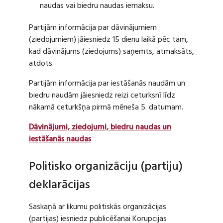
naudas vai biedru naudas iemaksu.
Partijām informācija par dāvinājumiem
(ziedojumiem) jāiesniedz 15 dienu laikā pēc tam,
kad dāvinājums (ziedojums) saņemts, atmaksāts,
atdots.
Partijām informācija par iestāšanās naudām un
biedru naudām jāiesniedz reizi ceturksnī līdz
nākamā ceturkšņa pirmā mēneša 5. datumam.
Dāvinājumi, ziedojumi, biedru naudas un
iestāšanās naudas
Politisko organizāciju (partiju)
deklarācijas
Saskaņā ar likumu politiskās organizācijas
(partijas) iesniedz publicēšanai Korupcijas