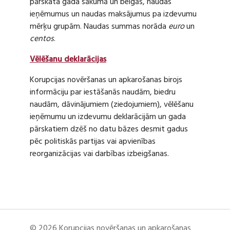
pārskata gada sākumā un beigās, naudas
ieņēmumus un naudas maksājumus pa izdevumu
mērķu grupām. Naudas summas norāda
euro
un
centos
.
Vēlēšanu deklarācijas
Korupcijas novēršanas un apkarošanas birojs
informāciju par iestāšanās naudām, biedru
naudām, dāvinājumiem (ziedojumiem), vēlēšanu
ieņēmumu un izdevumu deklarācijām un gada
pārskatiem dzēš no datu bāzes desmit gadus
pēc politiskās partijas vai apvienības
reorganizācijas vai darbības izbeigšanas.
© 2026 Korupcijas novēršanas un apkarošanas