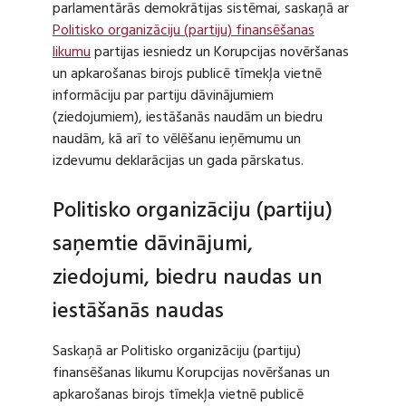
parlamentārās demokrātijas sistēmai, saskaņā ar
Politisko organizāciju (partiju) finansēšanas
likumu
partijas iesniedz un Korupcijas novēršanas
un apkarošanas birojs publicē tīmekļa vietnē
informāciju par partiju dāvinājumiem
(ziedojumiem), iestāšanās naudām un biedru
naudām, kā arī to vēlēšanu ieņēmumu un
izdevumu deklarācijas un gada pārskatus.
Politisko organizāciju (partiju)
saņemtie dāvinājumi,
ziedojumi, biedru naudas un
iestāšanās naudas
Saskaņā ar Politisko organizāciju (partiju)
finansēšanas likumu Korupcijas novēršanas un
apkarošanas birojs tīmekļa vietnē publicē