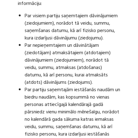
informāciju:
Par visiem partiju saņemtajiem dāvinājumiem
(ziedojumiem), norādot tā veidu, summu,
saņemšanas datumu, kā arī fizisko personu,
kura izdarījusi dāvinājumu (ziedojumu).
Par nepieņemtajiem un dāvinātājam
(ziedotājam) atmaksātajiem (atdotajiem)
dāvinājumiem (ziedojumiem), norādot tā
veidu, summu, atmaksas (atdošanas)
datumu, kā arī personu, kurai atmaksāts
(atdots) dāvinājums (ziedojums).
Par partiju saņemtajām iestāšanās naudām un
biedru naudām, kas kopsummā no vienas
personas attiecīgajā kalendārajā gadā
pārsniedz vienu minimālo mēnešalgu, norādot
no kalendārā gada sākuma katras iemaksas
veidu, summu, saņemšanas datumu, kā arī
fizisko personu, kura izdarījusi iestāšanās