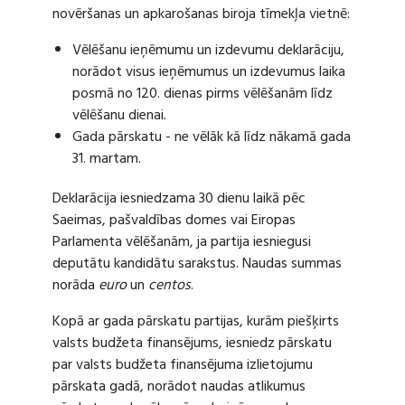
novēršanas un apkarošanas biroja tīmekļa vietnē:
Vēlēšanu ieņēmumu un izdevumu deklarāciju,
norādot visus ieņēmumus un izdevumus laika
posmā no 120. dienas pirms vēlēšanām līdz
vēlēšanu dienai.
Gada pārskatu - ne vēlāk kā līdz nākamā gada
31. martam.
Deklarācija iesniedzama 30 dienu laikā pēc
Saeimas, pašvaldības domes vai Eiropas
Parlamenta vēlēšanām, ja partija iesniegusi
deputātu kandidātu sarakstus. Naudas summas
norāda
euro
un
centos
.
Kopā ar gada pārskatu partijas, kurām piešķirts
valsts budžeta finansējums, iesniedz pārskatu
par valsts budžeta finansējuma izlietojumu
pārskata gadā, norādot naudas atlikumus