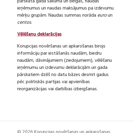
pārskata gada sākumā un beigās, naudas
ieņēmumus un naudas maksājumus pa izdevumu
mērķu grupām. Naudas summas norāda
euro
un
centos
.
Vēlēšanu deklarācijas
Korupcijas novēršanas un apkarošanas birojs
informāciju par iestāšanās naudām, biedru
naudām, dāvinājumiem (ziedojumiem), vēlēšanu
ieņēmumu un izdevumu deklarācijām un gada
pārskatiem dzēš no datu bāzes desmit gadus
pēc politiskās partijas vai apvienības
reorganizācijas vai darbības izbeigšanas.
© 2026 Korupcijas novēršanas un apkarošanas