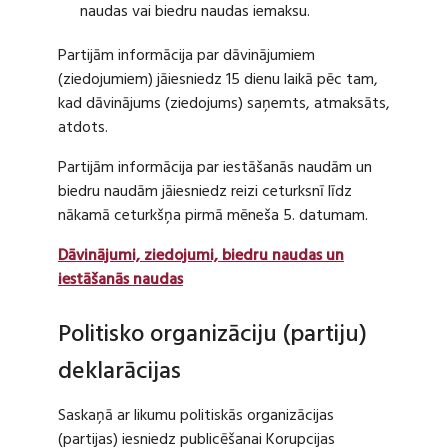
naudas vai biedru naudas iemaksu.
Partijām informācija par dāvinājumiem
(ziedojumiem) jāiesniedz 15 dienu laikā pēc tam,
kad dāvinājums (ziedojums) saņemts, atmaksāts,
atdots.
Partijām informācija par iestāšanās naudām un
biedru naudām jāiesniedz reizi ceturksnī līdz
nākamā ceturkšņa pirmā mēneša 5. datumam.
Dāvinājumi, ziedojumi, biedru naudas un
iestāšanās naudas
Politisko organizāciju (partiju)
deklarācijas
Saskaņā ar likumu politiskās organizācijas
(partijas) iesniedz publicēšanai Korupcijas