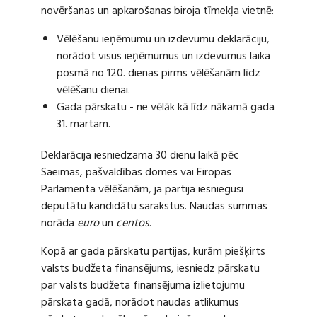
novēršanas un apkarošanas biroja tīmekļa vietnē:
Vēlēšanu ieņēmumu un izdevumu deklarāciju,
norādot visus ieņēmumus un izdevumus laika
posmā no 120. dienas pirms vēlēšanām līdz
vēlēšanu dienai.
Gada pārskatu - ne vēlāk kā līdz nākamā gada
31. martam.
Deklarācija iesniedzama 30 dienu laikā pēc
Saeimas, pašvaldības domes vai Eiropas
Parlamenta vēlēšanām, ja partija iesniegusi
deputātu kandidātu sarakstus. Naudas summas
norāda
euro
un
centos
.
Kopā ar gada pārskatu partijas, kurām piešķirts
valsts budžeta finansējums, iesniedz pārskatu
par valsts budžeta finansējuma izlietojumu
pārskata gadā, norādot naudas atlikumus