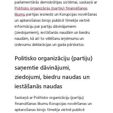
parlamentārās demokrātijas sistēmai, saskaņā ar
Politisko organizāciju (partiju) finansēšanas
likumu
partijas iesniedz un Korupcijas novēršanas
un apkarošanas birojs publicē tīmekļa vietnē
informāciju par partiju dāvinājumiem
(ziedojumiem), iestāšanās naudām un biedru
naudām, kā arī to vēlēšanu ieņēmumu un
izdevumu deklarācijas un gada pārskatus.
Politisko organizāciju (partiju)
saņemtie dāvinājumi,
ziedojumi, biedru naudas un
iestāšanās naudas
Saskaņā ar Politisko organizāciju (partiju)
finansēšanas likumu Korupcijas novēršanas un
apkarošanas birojs tīmekļa vietnē publicē