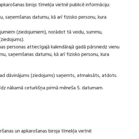
apkarošanas birojs tīmekļa vietnē publicē informāciju:
u, saņemšanas datumu, kā arī fizisko personu, kura
ājumiem (ziedojumiem), norādot tā veidu, summu,
(ziedojums).
s personas attiecīgajā kalendārajā gadā pārsniedz vienu
u, saņemšanas datumu, kā arī fizisko personu, kura
 kad dāvinājums (ziedojums) saņemts, atmaksāts, atdots.
ī līdz nākamā ceturkšņa pirmā mēneša 5. datumam.
vēršanas un apkarošanas biroja tīmekļa vietnē: