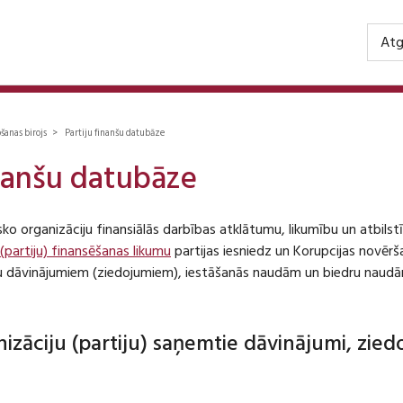
Atg
ošanas birojs > Partiju finanšu datubāze
inanšu datubāze
isko organizāciju finansiālās darbības atklātumu, likumību un atbil
 (partiju) finansēšanas likumu
partijas iesniedz un Korupcijas novēr
iju dāvinājumiem (ziedojumiem), iestāšanās naudām un biedru naudā
anizāciju (partiju) saņemtie dāvinājumi, zie