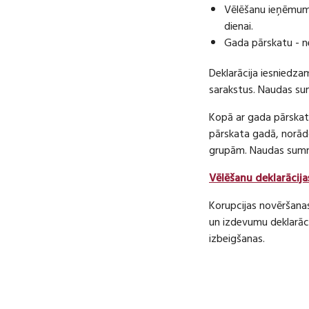
Vēlēšanu ieņēmumu
dienai.
Gada pārskatu - n
Deklarācija iesniedza
sarakstus. Naudas s
Kopā ar gada pārskatu
pārskata gadā, norā
grupām. Naudas sum
Vēlēšanu deklarācija
Korupcijas novēršana
un izdevumu deklarāci
izbeigšanas.