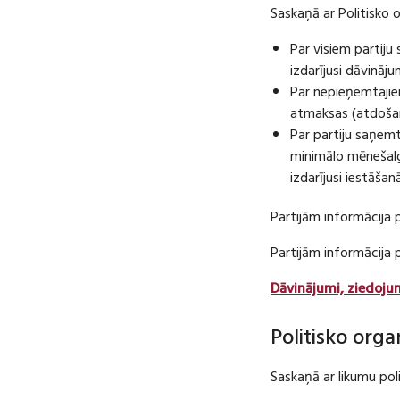
Saskaņā ar Politisko 
Par visiem partij
izdarījusi dāvināj
Par nepieņemtajie
atmaksas (atdošan
Par partiju saņem
minimālo mēnešalg
izdarījusi iestāša
Partijām informācija 
Partijām informācija
Dāvinājumi, ziedoju
Politisko orga
Saskaņā ar likumu pol