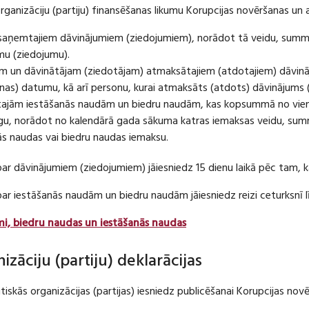
organizāciju (partiju) finansēšanas likumu Korupcijas novēršanas un 
u saņemtajiem dāvinājumiem (ziedojumiem), norādot tā veidu, summ
umu (ziedojumu).
m un dāvinātājam (ziedotājam) atmaksātajiem (atdotajiem) dāvin
as) datumu, kā arī personu, kurai atmaksāts (atdots) dāvinājums 
tajām iestāšanās naudām un biedru naudām, kas kopsummā no viena
u, norādot no kalendārā gada sākuma katras iemaksas veidu, summ
nās naudas vai biedru naudas iemaksu.
par dāvinājumiem (ziedojumiem) jāiesniedz 15 dienu laikā pēc tam,
 par iestāšanās naudām un biedru naudām jāiesniedz reizi ceturksn
mi, biedru naudas un iestāšanās naudas
nizāciju (partiju) deklarācijas
itiskās organizācijas (partijas) iesniedz publicēšanai Korupcijas no