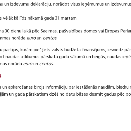
 un izdevumu deklarāciju, norādot visus ieņēmumus un izdevumus 
e vēlāk kā līdz nākamā gada 31. martam.
ma 30 dienu laikā pēc Saeimas, pašvaldības domes vai Eiropas Parl
ummas norāda
euro
un
centos
.
 partijas, kurām piešķirts valsts budžeta finansējums, iesniedz pā
dot naudas atlikumus pārskata gada sākumā un beigās, naudas i
mas norāda
euro
un
centos
.
s
s un apkarošanas birojs informāciju par iestāšanās naudām, bied
jām un gada pārskatiem dzēš no datu bāzes desmit gadus pēc politi