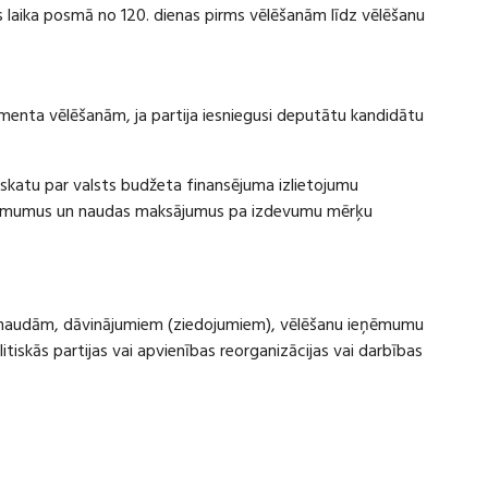
laika posmā no 120. dienas pirms vēlēšanām līdz vēlēšanu
amenta vēlēšanām, ja partija iesniegusi deputātu kandidātu
rskatu par valsts budžeta finansējuma izlietojumu
eņēmumus un naudas maksājumus pa izdevumu mērķu
ru naudām, dāvinājumiem (ziedojumiem), vēlēšanu ieņēmumu
skās partijas vai apvienības reorganizācijas vai darbības