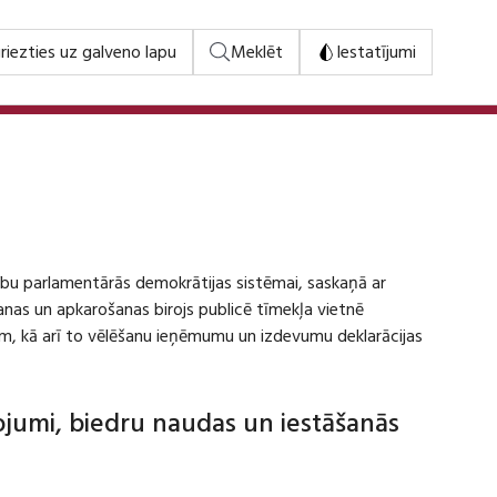
riezties uz galveno lapu
Meklēt
Iestatījumi
stību parlamentārās demokrātijas sistēmai, saskaņā ar
šanas un apkarošanas birojs publicē tīmekļa vietnē
m, kā arī to vēlēšanu ieņēmumu un izdevumu deklarācijas
dojumi, biedru naudas un iestāšanās