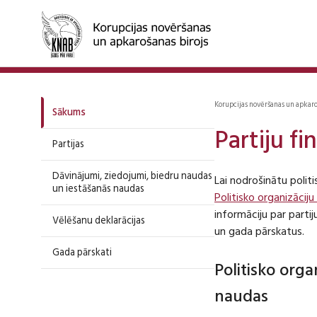
Korupcijas novēršanas un apkar
Sākums
Partiju f
Partijas
Dāvinājumi, ziedojumi, biedru naudas
Lai nodrošinātu polit
un iestāšanās naudas
Politisko organizāciju
informāciju par part
Vēlēšanu deklarācijas
un gada pārskatus.
Gada pārskati
Politisko org
naudas