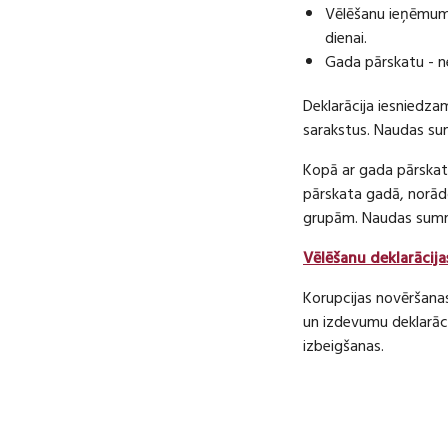
Vēlēšanu ieņēmumu
dienai.
Gada pārskatu - n
Deklarācija iesniedza
sarakstus. Naudas s
Kopā ar gada pārskatu
pārskata gadā, norā
grupām. Naudas sum
Vēlēšanu deklarācija
Korupcijas novēršana
un izdevumu deklarāci
izbeigšanas.