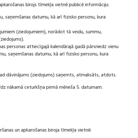
apkarošanas birojs tīmekļa vietnē publicē informāciju:
u, saņemšanas datumu, kā arī fizisko personu, kura
ājumiem (ziedojumiem), norādot tā veidu, summu,
(ziedojums).
s personas attiecīgajā kalendārajā gadā pārsniedz vienu
u, saņemšanas datumu, kā arī fizisko personu, kura
 kad dāvinājums (ziedojums) saņemts, atmaksāts, atdots.
ī līdz nākamā ceturkšņa pirmā mēneša 5. datumam.
vēršanas un apkarošanas biroja tīmekļa vietnē: