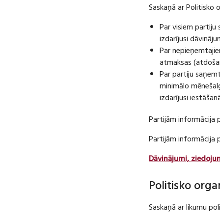
Saskaņā ar Politisko 
Par visiem partij
izdarījusi dāvināj
Par nepieņemtajie
atmaksas (atdošan
Par partiju saņem
minimālo mēnešalg
izdarījusi iestāša
Partijām informācija 
Partijām informācija
Dāvinājumi, ziedoju
Politisko orga
Saskaņā ar likumu pol