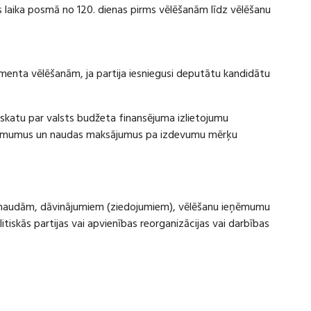
laika posmā no 120. dienas pirms vēlēšanām līdz vēlēšanu
amenta vēlēšanām, ja partija iesniegusi deputātu kandidātu
rskatu par valsts budžeta finansējuma izlietojumu
eņēmumus un naudas maksājumus pa izdevumu mērķu
ru naudām, dāvinājumiem (ziedojumiem), vēlēšanu ieņēmumu
skās partijas vai apvienības reorganizācijas vai darbības