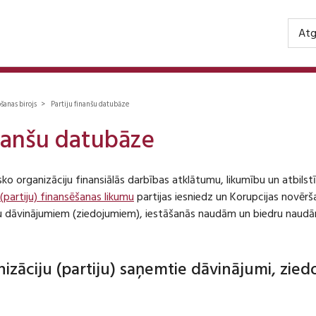
Atg
ošanas birojs > Partiju finanšu datubāze
inanšu datubāze
isko organizāciju finansiālās darbības atklātumu, likumību un atbil
 (partiju) finansēšanas likumu
partijas iesniedz un Korupcijas novēr
iju dāvinājumiem (ziedojumiem), iestāšanās naudām un biedru naudā
anizāciju (partiju) saņemtie dāvinājumi, zie