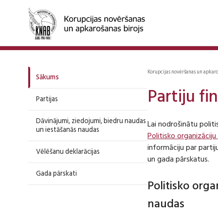
Korupcijas novēršanas un apkar
Sākums
Partiju f
Partijas
Dāvinājumi, ziedojumi, biedru naudas
Lai nodrošinātu polit
un iestāšanās naudas
Politisko organizāciju
informāciju par part
Vēlēšanu deklarācijas
un gada pārskatus.
Gada pārskati
Politisko org
naudas