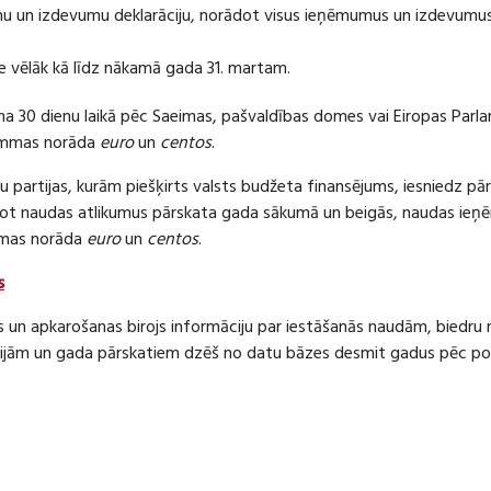
 un izdevumu deklarāciju, norādot visus ieņēmumus un izdevumus 
e vēlāk kā līdz nākamā gada 31. martam.
ma 30 dienu laikā pēc Saeimas, pašvaldības domes vai Eiropas Parl
ummas norāda
euro
un
centos
.
 partijas, kurām piešķirts valsts budžeta finansējums, iesniedz pā
dot naudas atlikumus pārskata gada sākumā un beigās, naudas i
mas norāda
euro
un
centos
.
s
s un apkarošanas birojs informāciju par iestāšanās naudām, bied
jām un gada pārskatiem dzēš no datu bāzes desmit gadus pēc politi