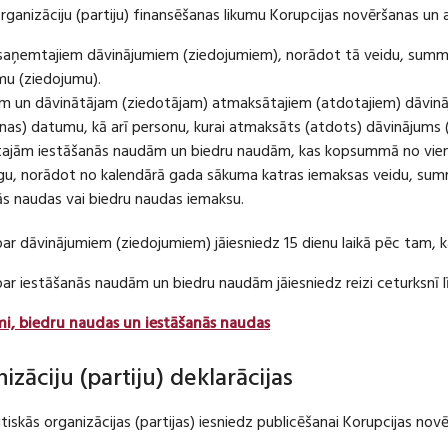
organizāciju (partiju) finansēšanas likumu Korupcijas novēršanas un 
u saņemtajiem dāvinājumiem (ziedojumiem), norādot tā veidu, summ
umu (ziedojumu).
m un dāvinātājam (ziedotājam) atmaksātajiem (atdotajiem) dāvin
as) datumu, kā arī personu, kurai atmaksāts (atdots) dāvinājums 
tajām iestāšanās naudām un biedru naudām, kas kopsummā no viena
u, norādot no kalendārā gada sākuma katras iemaksas veidu, summ
nās naudas vai biedru naudas iemaksu.
par dāvinājumiem (ziedojumiem) jāiesniedz 15 dienu laikā pēc tam,
 par iestāšanās naudām un biedru naudām jāiesniedz reizi ceturksn
mi, biedru naudas un iestāšanās naudas
nizāciju (partiju) deklarācijas
itiskās organizācijas (partijas) iesniedz publicēšanai Korupcijas no