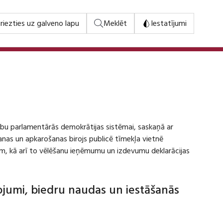
riezties uz galveno lapu
Meklēt
Iestatījumi
stību parlamentārās demokrātijas sistēmai, saskaņā ar
šanas un apkarošanas birojs publicē tīmekļa vietnē
m, kā arī to vēlēšanu ieņēmumu un izdevumu deklarācijas
dojumi, biedru naudas un iestāšanās