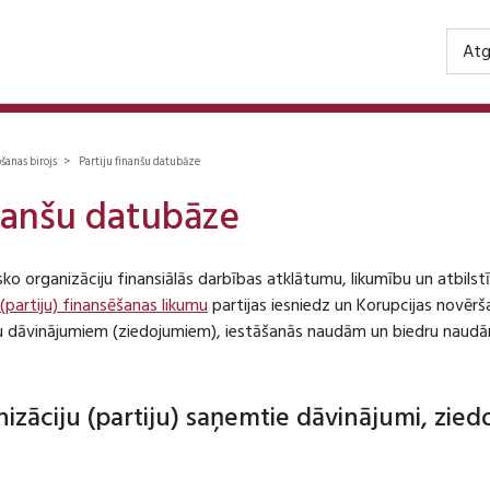
Atg
ošanas birojs > Partiju finanšu datubāze
inanšu datubāze
isko organizāciju finansiālās darbības atklātumu, likumību un atbil
 (partiju) finansēšanas likumu
partijas iesniedz un Korupcijas novēr
iju dāvinājumiem (ziedojumiem), iestāšanās naudām un biedru naudā
anizāciju (partiju) saņemtie dāvinājumi, zie