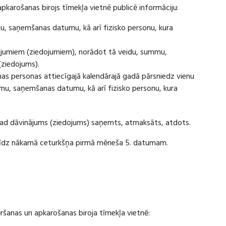
apkarošanas birojs tīmekļa vietnē publicē informāciju:
u, saņemšanas datumu, kā arī fizisko personu, kura
ājumiem (ziedojumiem), norādot tā veidu, summu,
(ziedojums).
s personas attiecīgajā kalendārajā gadā pārsniedz vienu
u, saņemšanas datumu, kā arī fizisko personu, kura
 kad dāvinājums (ziedojums) saņemts, atmaksāts, atdots.
ī līdz nākamā ceturkšņa pirmā mēneša 5. datumam.
vēršanas un apkarošanas biroja tīmekļa vietnē: