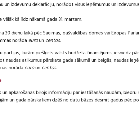
 un izdevumu deklarāciju, norādot visus ieņēmumus un izdevumus 
e vēlāk kā līdz nākamā gada 31. martam.
ma 30 dienu laikā pēc Saeimas, pašvaldības domes vai Eiropas Parl
ummas norāda
euro
un
centos
.
 partijas, kurām piešķirts valsts budžeta finansējums, iesniedz pā
dot naudas atlikumus pārskata gada sākumā un beigās, naudas i
mas norāda
euro
un
centos
.
s
s un apkarošanas birojs informāciju par iestāšanās naudām, bied
jām un gada pārskatiem dzēš no datu bāzes desmit gadus pēc politi