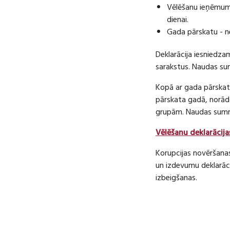
Vēlēšanu ieņēmumu
dienai.
Gada pārskatu - n
Deklarācija iesniedza
sarakstus. Naudas s
Kopā ar gada pārskatu
pārskata gadā, norā
grupām. Naudas sum
Vēlēšanu deklarācija
Korupcijas novēršana
un izdevumu deklarāci
izbeigšanas.