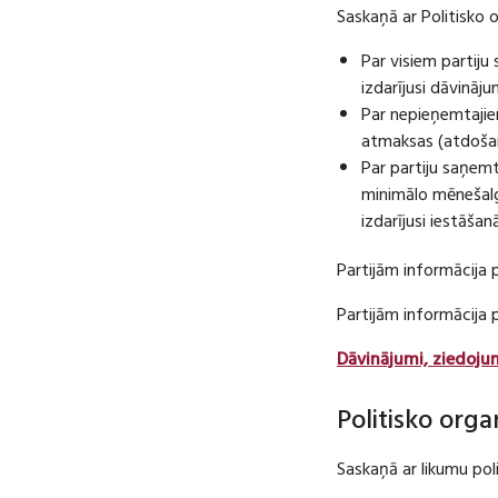
Saskaņā ar Politisko 
Par visiem partij
izdarījusi dāvināj
Par nepieņemtajie
atmaksas (atdošan
Par partiju saņem
minimālo mēnešalg
izdarījusi iestāša
Partijām informācija 
Partijām informācija
Dāvinājumi, ziedoju
Politisko orga
Saskaņā ar likumu pol