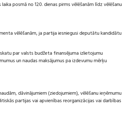
laika posmā no 120. dienas pirms vēlēšanām līdz vēlēšanu
amenta vēlēšanām, ja partija iesniegusi deputātu kandidātu
rskatu par valsts budžeta finansējuma izlietojumu
eņēmumus un naudas maksājumus pa izdevumu mērķu
ru naudām, dāvinājumiem (ziedojumiem), vēlēšanu ieņēmumu
skās partijas vai apvienības reorganizācijas vai darbības