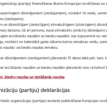
organizāciju (partiju) finansēšanas likumu Korupcijas novēršanas un 
u saņemtajiem dāvinājumiem (ziedojumiem), norādot tā veidu, summ
umu (ziedojumu).
m un dāvinātājam (ziedotājam) atmaksātajiem (atdotajiem) dāvin
as) datumu, kā arī personu, kurai atmaksāts (atdots) dāvinājums 
tajām iestāšanās naudām un biedru naudām, kas kopsummā no viena
u, norādot no kalendārā gada sākuma katras iemaksas veidu, summ
nās naudas vai biedru naudas iemaksu.
par dāvinājumiem (ziedojumiem) jāiesniedz 15 dienu laikā pēc tam,
 par iestāšanās naudām un biedru naudām jāiesniedz reizi ceturksn
mi, biedru naudas un iestāšanās naudas
nizāciju (partiju) deklarācijas
itiskās organizācijas (partijas) iesniedz publicēšanai Korupcijas no