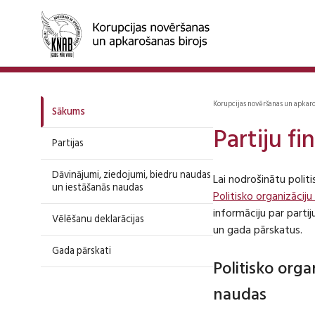
Korupcijas novēršanas un apkar
Sākums
Partiju f
Partijas
Dāvinājumi, ziedojumi, biedru naudas
Lai nodrošinātu polit
un iestāšanās naudas
Politisko organizāciju
informāciju par part
Vēlēšanu deklarācijas
un gada pārskatus.
Gada pārskati
Politisko org
naudas