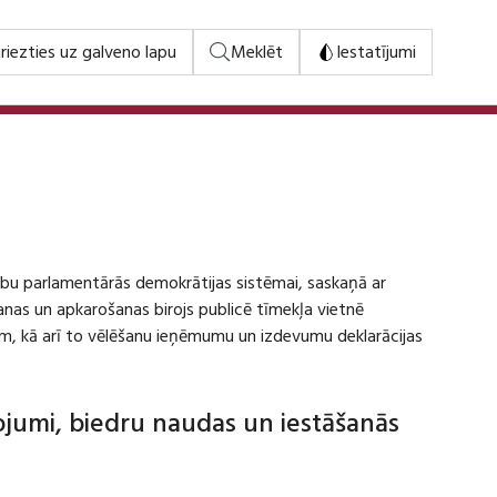
riezties uz galveno lapu
Meklēt
Iestatījumi
stību parlamentārās demokrātijas sistēmai, saskaņā ar
šanas un apkarošanas birojs publicē tīmekļa vietnē
m, kā arī to vēlēšanu ieņēmumu un izdevumu deklarācijas
dojumi, biedru naudas un iestāšanās