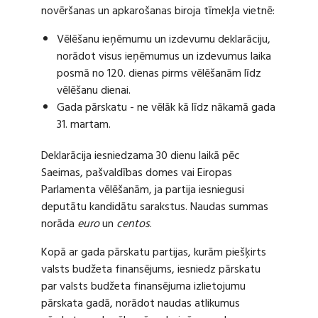
novēršanas un apkarošanas biroja tīmekļa vietnē:
Vēlēšanu ieņēmumu un izdevumu deklarāciju,
norādot visus ieņēmumus un izdevumus laika
posmā no 120. dienas pirms vēlēšanām līdz
vēlēšanu dienai.
Gada pārskatu - ne vēlāk kā līdz nākamā gada
31. martam.
Deklarācija iesniedzama 30 dienu laikā pēc
Saeimas, pašvaldības domes vai Eiropas
Parlamenta vēlēšanām, ja partija iesniegusi
deputātu kandidātu sarakstus. Naudas summas
norāda
euro
un
centos
.
Kopā ar gada pārskatu partijas, kurām piešķirts
valsts budžeta finansējums, iesniedz pārskatu
par valsts budžeta finansējuma izlietojumu
pārskata gadā, norādot naudas atlikumus