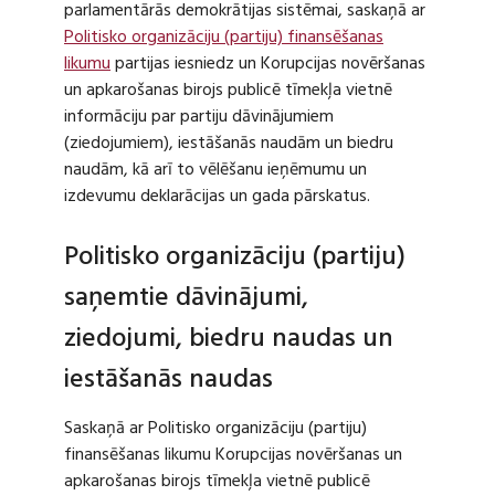
parlamentārās demokrātijas sistēmai, saskaņā ar
Politisko organizāciju (partiju) finansēšanas
likumu
partijas iesniedz un Korupcijas novēršanas
un apkarošanas birojs publicē tīmekļa vietnē
informāciju par partiju dāvinājumiem
(ziedojumiem), iestāšanās naudām un biedru
naudām, kā arī to vēlēšanu ieņēmumu un
izdevumu deklarācijas un gada pārskatus.
Politisko organizāciju (partiju)
saņemtie dāvinājumi,
ziedojumi, biedru naudas un
iestāšanās naudas
Saskaņā ar Politisko organizāciju (partiju)
finansēšanas likumu Korupcijas novēršanas un
apkarošanas birojs tīmekļa vietnē publicē