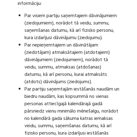
informāciju:
Par visiem partiju saņemtajiem dāvinājumiem
(ziedojumiem), norādot tā veidu, summu,
saņemšanas datumu, kā arī fizisko personu,
kura izdarījusi dāvinājumu (ziedojumu).
Par nepieņemtajiem un dāvinātājam
(ziedotājam) atmaksātajiem (atdotajiem)
dāvinājumiem (ziedojumiem), norādot tā
veidu, summu, atmaksas (atdošanas)
datumu, kā arī personu, kurai atmaksāts
(atdots) dāvinājums (ziedojums).
Par partiju saņemtajām iestāšanās naudām un
biedru naudām, kas kopsummā no vienas
personas attiecīgajā kalendārajā gadā
pārsniedz vienu minimālo mēnešalgu, norādot
no kalendārā gada sākuma katras iemaksas
veidu, summu, saņemšanas datumu, kā arī
fizisko personu, kura izdarījusi iestāšanās