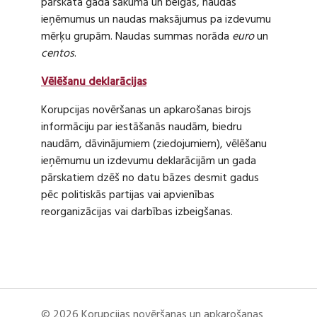
pārskata gada sākumā un beigās, naudas
ieņēmumus un naudas maksājumus pa izdevumu
mērķu grupām. Naudas summas norāda
euro
un
centos
.
Vēlēšanu deklarācijas
Korupcijas novēršanas un apkarošanas birojs
informāciju par iestāšanās naudām, biedru
naudām, dāvinājumiem (ziedojumiem), vēlēšanu
ieņēmumu un izdevumu deklarācijām un gada
pārskatiem dzēš no datu bāzes desmit gadus
pēc politiskās partijas vai apvienības
reorganizācijas vai darbības izbeigšanas.
© 2026 Korupcijas novēršanas un apkarošanas