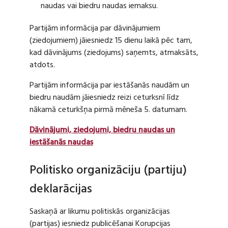
naudas vai biedru naudas iemaksu.
Partijām informācija par dāvinājumiem
(ziedojumiem) jāiesniedz 15 dienu laikā pēc tam,
kad dāvinājums (ziedojums) saņemts, atmaksāts,
atdots.
Partijām informācija par iestāšanās naudām un
biedru naudām jāiesniedz reizi ceturksnī līdz
nākamā ceturkšņa pirmā mēneša 5. datumam.
Dāvinājumi, ziedojumi, biedru naudas un
iestāšanās naudas
Politisko organizāciju (partiju)
deklarācijas
Saskaņā ar likumu politiskās organizācijas
(partijas) iesniedz publicēšanai Korupcijas