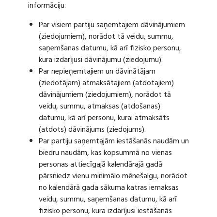
informāciju:
Par visiem partiju saņemtajiem dāvinājumiem
(ziedojumiem), norādot tā veidu, summu,
saņemšanas datumu, kā arī fizisko personu,
kura izdarījusi dāvinājumu (ziedojumu).
Par nepieņemtajiem un dāvinātājam
(ziedotājam) atmaksātajiem (atdotajiem)
dāvinājumiem (ziedojumiem), norādot tā
veidu, summu, atmaksas (atdošanas)
datumu, kā arī personu, kurai atmaksāts
(atdots) dāvinājums (ziedojums).
Par partiju saņemtajām iestāšanās naudām un
biedru naudām, kas kopsummā no vienas
personas attiecīgajā kalendārajā gadā
pārsniedz vienu minimālo mēnešalgu, norādot
no kalendārā gada sākuma katras iemaksas
veidu, summu, saņemšanas datumu, kā arī
fizisko personu, kura izdarījusi iestāšanās