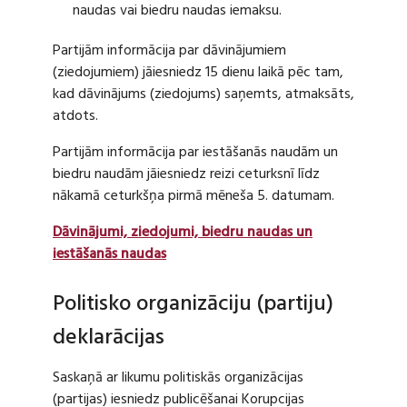
naudas vai biedru naudas iemaksu.
Partijām informācija par dāvinājumiem
(ziedojumiem) jāiesniedz 15 dienu laikā pēc tam,
kad dāvinājums (ziedojums) saņemts, atmaksāts,
atdots.
Partijām informācija par iestāšanās naudām un
biedru naudām jāiesniedz reizi ceturksnī līdz
nākamā ceturkšņa pirmā mēneša 5. datumam.
Dāvinājumi, ziedojumi, biedru naudas un
iestāšanās naudas
Politisko organizāciju (partiju)
deklarācijas
Saskaņā ar likumu politiskās organizācijas
(partijas) iesniedz publicēšanai Korupcijas