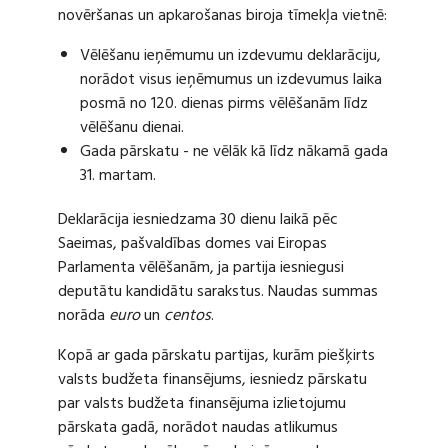
novēršanas un apkarošanas biroja tīmekļa vietnē:
Vēlēšanu ieņēmumu un izdevumu deklarāciju,
norādot visus ieņēmumus un izdevumus laika
posmā no 120. dienas pirms vēlēšanām līdz
vēlēšanu dienai.
Gada pārskatu - ne vēlāk kā līdz nākamā gada
31. martam.
Deklarācija iesniedzama 30 dienu laikā pēc
Saeimas, pašvaldības domes vai Eiropas
Parlamenta vēlēšanām, ja partija iesniegusi
deputātu kandidātu sarakstus. Naudas summas
norāda
euro
un
centos
.
Kopā ar gada pārskatu partijas, kurām piešķirts
valsts budžeta finansējums, iesniedz pārskatu
par valsts budžeta finansējuma izlietojumu
pārskata gadā, norādot naudas atlikumus