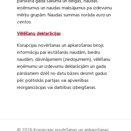
pārskata gada sākumā un beigās, naudas
ieņēmumus un naudas maksājumus pa izdevumu
mērķu grupām. Naudas summas norāda
euro
un
centos
.
Vēlēšanu deklarācijas
Korupcijas novēršanas un apkarošanas birojs
informāciju par iestāšanās naudām, biedru
naudām, dāvinājumiem (ziedojumiem), vēlēšanu
ieņēmumu un izdevumu deklarācijām un gada
pārskatiem dzēš no datu bāzes desmit gadus
pēc politiskās partijas vai apvienības
reorganizācijas vai darbības izbeigšanas.
© 2026 Korupcijas novēršanas un apkarošanas