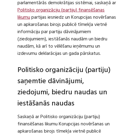
parlamentārās demokrātijas sistēmai, saskaņā ar
Politisko organizāciju (partiju) finansēšanas
likumu
partijas iesniedz un Korupcijas novēršanas
un apkarošanas birojs publicē tīmekļa vietnē
informāciju par partiju dāvinājumiem
(ziedojumiem), iestāšanās naudām un biedru
naudām, kā arī to vēlēšanu ieņēmumu un
izdevumu deklarācijas un gada pārskatus.
Politisko organizāciju (partiju)
saņemtie dāvinājumi,
ziedojumi, biedru naudas un
iestāšanās naudas
Saskaņā ar Politisko organizāciju (partiju)
finansēšanas likumu Korupcijas novēršanas un
apkarošanas birojs tīmekļa vietnē publicē