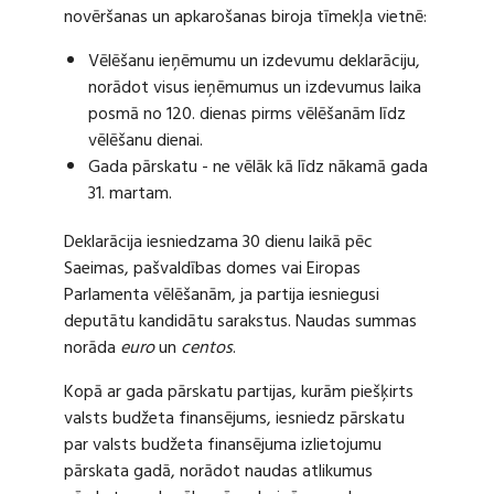
novēršanas un apkarošanas biroja tīmekļa vietnē:
Vēlēšanu ieņēmumu un izdevumu deklarāciju,
norādot visus ieņēmumus un izdevumus laika
posmā no 120. dienas pirms vēlēšanām līdz
vēlēšanu dienai.
Gada pārskatu - ne vēlāk kā līdz nākamā gada
31. martam.
Deklarācija iesniedzama 30 dienu laikā pēc
Saeimas, pašvaldības domes vai Eiropas
Parlamenta vēlēšanām, ja partija iesniegusi
deputātu kandidātu sarakstus. Naudas summas
norāda
euro
un
centos
.
Kopā ar gada pārskatu partijas, kurām piešķirts
valsts budžeta finansējums, iesniedz pārskatu
par valsts budžeta finansējuma izlietojumu
pārskata gadā, norādot naudas atlikumus