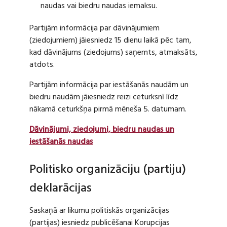
naudas vai biedru naudas iemaksu.
Partijām informācija par dāvinājumiem
(ziedojumiem) jāiesniedz 15 dienu laikā pēc tam,
kad dāvinājums (ziedojums) saņemts, atmaksāts,
atdots.
Partijām informācija par iestāšanās naudām un
biedru naudām jāiesniedz reizi ceturksnī līdz
nākamā ceturkšņa pirmā mēneša 5. datumam.
Dāvinājumi, ziedojumi, biedru naudas un
iestāšanās naudas
Politisko organizāciju (partiju)
deklarācijas
Saskaņā ar likumu politiskās organizācijas
(partijas) iesniedz publicēšanai Korupcijas