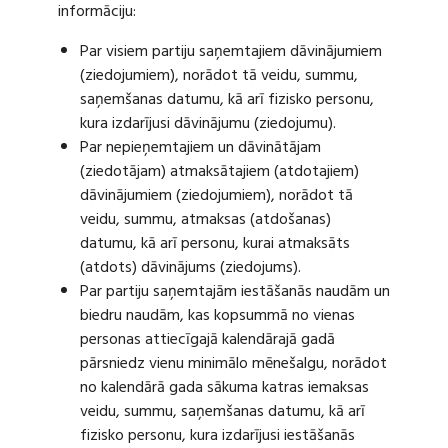
informāciju:
Par visiem partiju saņemtajiem dāvinājumiem
(ziedojumiem), norādot tā veidu, summu,
saņemšanas datumu, kā arī fizisko personu,
kura izdarījusi dāvinājumu (ziedojumu).
Par nepieņemtajiem un dāvinātājam
(ziedotājam) atmaksātajiem (atdotajiem)
dāvinājumiem (ziedojumiem), norādot tā
veidu, summu, atmaksas (atdošanas)
datumu, kā arī personu, kurai atmaksāts
(atdots) dāvinājums (ziedojums).
Par partiju saņemtajām iestāšanās naudām un
biedru naudām, kas kopsummā no vienas
personas attiecīgajā kalendārajā gadā
pārsniedz vienu minimālo mēnešalgu, norādot
no kalendārā gada sākuma katras iemaksas
veidu, summu, saņemšanas datumu, kā arī
fizisko personu, kura izdarījusi iestāšanās