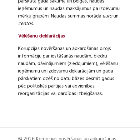
pārskata gada sākumā un beigās, naudas
ieņēmumus un naudas maksājumus pa izdevumu
mērķu grupām. Naudas summas norāda
euro
un
centos
.
Vēlēšanu deklarācijas
Korupcijas novēršanas un apkarošanas birojs
informāciju par iestāšanās naudām, biedru
naudām, dāvinājumiem (ziedojumiem), vēlēšanu
ieņēmumu un izdevumu deklarācijām un gada
pārskatiem dzēš no datu bāzes desmit gadus
pēc politiskās partijas vai apvienības
reorganizācijas vai darbības izbeigšanas.
© 2026 Korupcijas novēršanas un apkarošanas