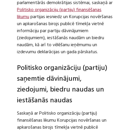
parlamentārās demokrātijas sistēmai, saskaņā ar
Politisko organizāciju (partiju) finansēšanas
likumu
partijas iesniedz un Korupcijas novēršanas
un apkarošanas birojs publicē tīmekļa vietnē
informāciju par partiju dāvinājumiem
(ziedojumiem), iestāšanās naudām un biedru
naudām, kā arī to vēlēšanu ieņēmumu un
izdevumu deklarācijas un gada pārskatus.
Politisko organizāciju (partiju)
saņemtie dāvinājumi,
ziedojumi, biedru naudas un
iestāšanās naudas
Saskaņā ar Politisko organizāciju (partiju)
finansēšanas likumu Korupcijas novēršanas un
apkarošanas birojs tīmekļa vietnē publicē