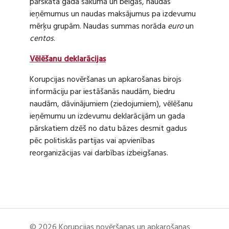
pārskata gada sākumā un beigās, naudas
ieņēmumus un naudas maksājumus pa izdevumu
mērķu grupām. Naudas summas norāda
euro
un
centos
.
Vēlēšanu deklarācijas
Korupcijas novēršanas un apkarošanas birojs
informāciju par iestāšanās naudām, biedru
naudām, dāvinājumiem (ziedojumiem), vēlēšanu
ieņēmumu un izdevumu deklarācijām un gada
pārskatiem dzēš no datu bāzes desmit gadus
pēc politiskās partijas vai apvienības
reorganizācijas vai darbības izbeigšanas.
© 2026 Korupcijas novēršanas un apkarošanas