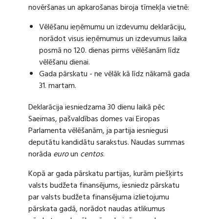
novēršanas un apkarošanas biroja tīmekļa vietnē:
Vēlēšanu ieņēmumu un izdevumu deklarāciju,
norādot visus ieņēmumus un izdevumus laika
posmā no 120. dienas pirms vēlēšanām līdz
vēlēšanu dienai.
Gada pārskatu - ne vēlāk kā līdz nākamā gada
31. martam.
Deklarācija iesniedzama 30 dienu laikā pēc
Saeimas, pašvaldības domes vai Eiropas
Parlamenta vēlēšanām, ja partija iesniegusi
deputātu kandidātu sarakstus. Naudas summas
norāda
euro
un
centos
.
Kopā ar gada pārskatu partijas, kurām piešķirts
valsts budžeta finansējums, iesniedz pārskatu
par valsts budžeta finansējuma izlietojumu
pārskata gadā, norādot naudas atlikumus