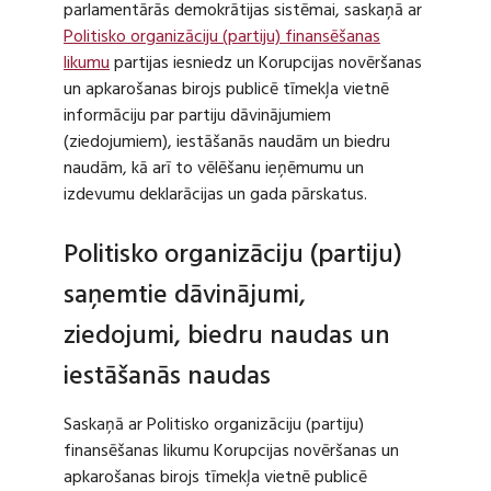
parlamentārās demokrātijas sistēmai, saskaņā ar
Politisko organizāciju (partiju) finansēšanas
likumu
partijas iesniedz un Korupcijas novēršanas
un apkarošanas birojs publicē tīmekļa vietnē
informāciju par partiju dāvinājumiem
(ziedojumiem), iestāšanās naudām un biedru
naudām, kā arī to vēlēšanu ieņēmumu un
izdevumu deklarācijas un gada pārskatus.
Politisko organizāciju (partiju)
saņemtie dāvinājumi,
ziedojumi, biedru naudas un
iestāšanās naudas
Saskaņā ar Politisko organizāciju (partiju)
finansēšanas likumu Korupcijas novēršanas un
apkarošanas birojs tīmekļa vietnē publicē