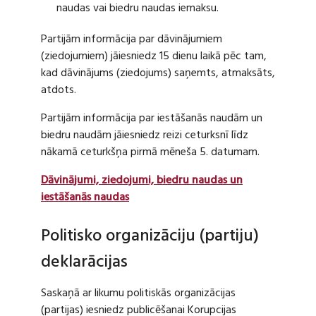
naudas vai biedru naudas iemaksu.
Partijām informācija par dāvinājumiem
(ziedojumiem) jāiesniedz 15 dienu laikā pēc tam,
kad dāvinājums (ziedojums) saņemts, atmaksāts,
atdots.
Partijām informācija par iestāšanās naudām un
biedru naudām jāiesniedz reizi ceturksnī līdz
nākamā ceturkšņa pirmā mēneša 5. datumam.
Dāvinājumi, ziedojumi, biedru naudas un
iestāšanās naudas
Politisko organizāciju (partiju)
deklarācijas
Saskaņā ar likumu politiskās organizācijas
(partijas) iesniedz publicēšanai Korupcijas