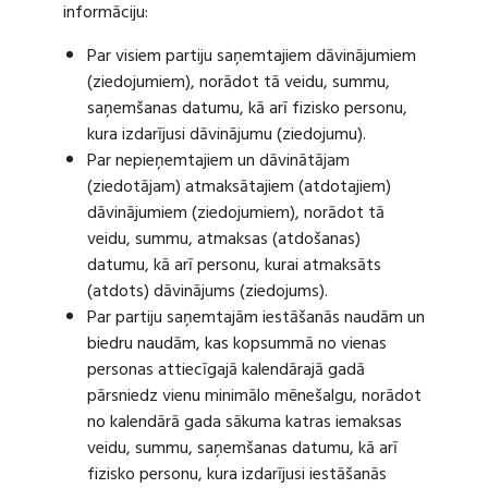
informāciju:
Par visiem partiju saņemtajiem dāvinājumiem
(ziedojumiem), norādot tā veidu, summu,
saņemšanas datumu, kā arī fizisko personu,
kura izdarījusi dāvinājumu (ziedojumu).
Par nepieņemtajiem un dāvinātājam
(ziedotājam) atmaksātajiem (atdotajiem)
dāvinājumiem (ziedojumiem), norādot tā
veidu, summu, atmaksas (atdošanas)
datumu, kā arī personu, kurai atmaksāts
(atdots) dāvinājums (ziedojums).
Par partiju saņemtajām iestāšanās naudām un
biedru naudām, kas kopsummā no vienas
personas attiecīgajā kalendārajā gadā
pārsniedz vienu minimālo mēnešalgu, norādot
no kalendārā gada sākuma katras iemaksas
veidu, summu, saņemšanas datumu, kā arī
fizisko personu, kura izdarījusi iestāšanās