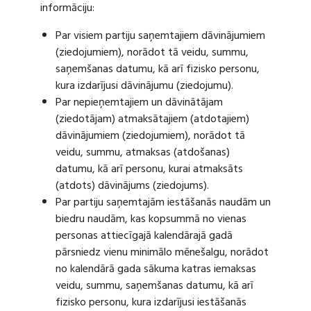
informāciju:
Par visiem partiju saņemtajiem dāvinājumiem
(ziedojumiem), norādot tā veidu, summu,
saņemšanas datumu, kā arī fizisko personu,
kura izdarījusi dāvinājumu (ziedojumu).
Par nepieņemtajiem un dāvinātājam
(ziedotājam) atmaksātajiem (atdotajiem)
dāvinājumiem (ziedojumiem), norādot tā
veidu, summu, atmaksas (atdošanas)
datumu, kā arī personu, kurai atmaksāts
(atdots) dāvinājums (ziedojums).
Par partiju saņemtajām iestāšanās naudām un
biedru naudām, kas kopsummā no vienas
personas attiecīgajā kalendārajā gadā
pārsniedz vienu minimālo mēnešalgu, norādot
no kalendārā gada sākuma katras iemaksas
veidu, summu, saņemšanas datumu, kā arī
fizisko personu, kura izdarījusi iestāšanās