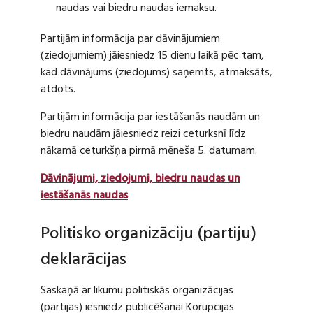
naudas vai biedru naudas iemaksu.
Partijām informācija par dāvinājumiem
(ziedojumiem) jāiesniedz 15 dienu laikā pēc tam,
kad dāvinājums (ziedojums) saņemts, atmaksāts,
atdots.
Partijām informācija par iestāšanās naudām un
biedru naudām jāiesniedz reizi ceturksnī līdz
nākamā ceturkšņa pirmā mēneša 5. datumam.
Dāvinājumi, ziedojumi, biedru naudas un
iestāšanās naudas
Politisko organizāciju (partiju)
deklarācijas
Saskaņā ar likumu politiskās organizācijas
(partijas) iesniedz publicēšanai Korupcijas