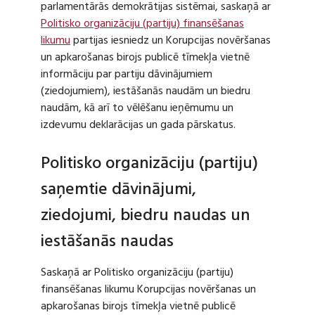
parlamentārās demokrātijas sistēmai, saskaņā ar
Politisko organizāciju (partiju) finansēšanas
likumu
partijas iesniedz un Korupcijas novēršanas
un apkarošanas birojs publicē tīmekļa vietnē
informāciju par partiju dāvinājumiem
(ziedojumiem), iestāšanās naudām un biedru
naudām, kā arī to vēlēšanu ieņēmumu un
izdevumu deklarācijas un gada pārskatus.
Politisko organizāciju (partiju)
saņemtie dāvinājumi,
ziedojumi, biedru naudas un
iestāšanās naudas
Saskaņā ar Politisko organizāciju (partiju)
finansēšanas likumu Korupcijas novēršanas un
apkarošanas birojs tīmekļa vietnē publicē