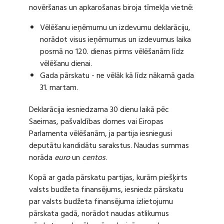
novēršanas un apkarošanas biroja tīmekļa vietnē:
Vēlēšanu ieņēmumu un izdevumu deklarāciju,
norādot visus ieņēmumus un izdevumus laika
posmā no 120. dienas pirms vēlēšanām līdz
vēlēšanu dienai.
Gada pārskatu - ne vēlāk kā līdz nākamā gada
31. martam.
Deklarācija iesniedzama 30 dienu laikā pēc
Saeimas, pašvaldības domes vai Eiropas
Parlamenta vēlēšanām, ja partija iesniegusi
deputātu kandidātu sarakstus. Naudas summas
norāda
euro
un
centos
.
Kopā ar gada pārskatu partijas, kurām piešķirts
valsts budžeta finansējums, iesniedz pārskatu
par valsts budžeta finansējuma izlietojumu
pārskata gadā, norādot naudas atlikumus