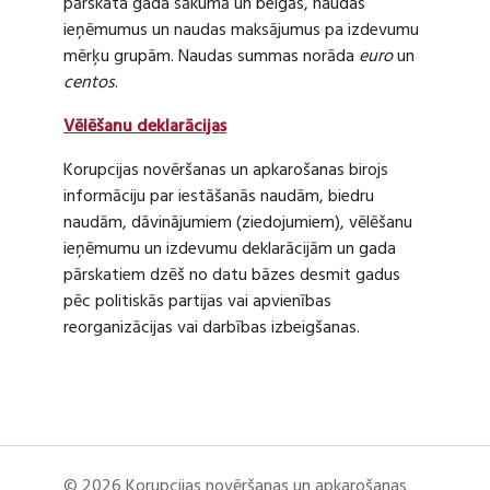
pārskata gada sākumā un beigās, naudas
ieņēmumus un naudas maksājumus pa izdevumu
mērķu grupām. Naudas summas norāda
euro
un
centos
.
Vēlēšanu deklarācijas
Korupcijas novēršanas un apkarošanas birojs
informāciju par iestāšanās naudām, biedru
naudām, dāvinājumiem (ziedojumiem), vēlēšanu
ieņēmumu un izdevumu deklarācijām un gada
pārskatiem dzēš no datu bāzes desmit gadus
pēc politiskās partijas vai apvienības
reorganizācijas vai darbības izbeigšanas.
© 2026 Korupcijas novēršanas un apkarošanas