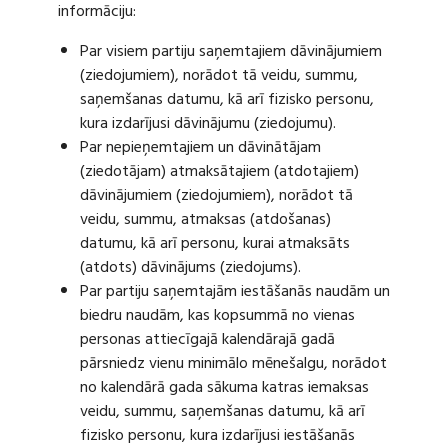
informāciju:
Par visiem partiju saņemtajiem dāvinājumiem
(ziedojumiem), norādot tā veidu, summu,
saņemšanas datumu, kā arī fizisko personu,
kura izdarījusi dāvinājumu (ziedojumu).
Par nepieņemtajiem un dāvinātājam
(ziedotājam) atmaksātajiem (atdotajiem)
dāvinājumiem (ziedojumiem), norādot tā
veidu, summu, atmaksas (atdošanas)
datumu, kā arī personu, kurai atmaksāts
(atdots) dāvinājums (ziedojums).
Par partiju saņemtajām iestāšanās naudām un
biedru naudām, kas kopsummā no vienas
personas attiecīgajā kalendārajā gadā
pārsniedz vienu minimālo mēnešalgu, norādot
no kalendārā gada sākuma katras iemaksas
veidu, summu, saņemšanas datumu, kā arī
fizisko personu, kura izdarījusi iestāšanās