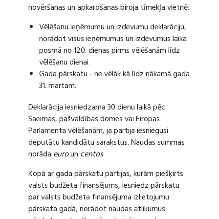
novēršanas un apkarošanas biroja tīmekļa vietnē:
Vēlēšanu ieņēmumu un izdevumu deklarāciju,
norādot visus ieņēmumus un izdevumus laika
posmā no 120. dienas pirms vēlēšanām līdz
vēlēšanu dienai.
Gada pārskatu - ne vēlāk kā līdz nākamā gada
31. martam.
Deklarācija iesniedzama 30 dienu laikā pēc
Saeimas, pašvaldības domes vai Eiropas
Parlamenta vēlēšanām, ja partija iesniegusi
deputātu kandidātu sarakstus. Naudas summas
norāda
euro
un
centos
.
Kopā ar gada pārskatu partijas, kurām piešķirts
valsts budžeta finansējums, iesniedz pārskatu
par valsts budžeta finansējuma izlietojumu
pārskata gadā, norādot naudas atlikumus