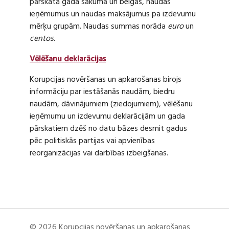
pārskata gada sākumā un beigās, naudas
ieņēmumus un naudas maksājumus pa izdevumu
mērķu grupām. Naudas summas norāda
euro
un
centos
.
Vēlēšanu deklarācijas
Korupcijas novēršanas un apkarošanas birojs
informāciju par iestāšanās naudām, biedru
naudām, dāvinājumiem (ziedojumiem), vēlēšanu
ieņēmumu un izdevumu deklarācijām un gada
pārskatiem dzēš no datu bāzes desmit gadus
pēc politiskās partijas vai apvienības
reorganizācijas vai darbības izbeigšanas.
© 2026 Korupcijas novēršanas un apkarošanas