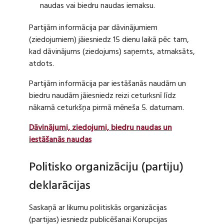
naudas vai biedru naudas iemaksu.
Partijām informācija par dāvinājumiem
(ziedojumiem) jāiesniedz 15 dienu laikā pēc tam,
kad dāvinājums (ziedojums) saņemts, atmaksāts,
atdots.
Partijām informācija par iestāšanās naudām un
biedru naudām jāiesniedz reizi ceturksnī līdz
nākamā ceturkšņa pirmā mēneša 5. datumam.
Dāvinājumi, ziedojumi, biedru naudas un
iestāšanās naudas
Politisko organizāciju (partiju)
deklarācijas
Saskaņā ar likumu politiskās organizācijas
(partijas) iesniedz publicēšanai Korupcijas