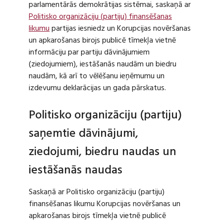
parlamentārās demokrātijas sistēmai, saskaņā ar
Politisko organizāciju (partiju) finansēšanas
likumu
partijas iesniedz un Korupcijas novēršanas
un apkarošanas birojs publicē tīmekļa vietnē
informāciju par partiju dāvinājumiem
(ziedojumiem), iestāšanās naudām un biedru
naudām, kā arī to vēlēšanu ieņēmumu un
izdevumu deklarācijas un gada pārskatus.
Politisko organizāciju (partiju)
saņemtie dāvinājumi,
ziedojumi, biedru naudas un
iestāšanās naudas
Saskaņā ar Politisko organizāciju (partiju)
finansēšanas likumu Korupcijas novēršanas un
apkarošanas birojs tīmekļa vietnē publicē