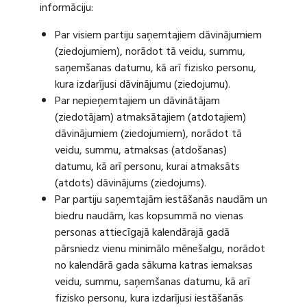
informāciju:
Par visiem partiju saņemtajiem dāvinājumiem
(ziedojumiem), norādot tā veidu, summu,
saņemšanas datumu, kā arī fizisko personu,
kura izdarījusi dāvinājumu (ziedojumu).
Par nepieņemtajiem un dāvinātājam
(ziedotājam) atmaksātajiem (atdotajiem)
dāvinājumiem (ziedojumiem), norādot tā
veidu, summu, atmaksas (atdošanas)
datumu, kā arī personu, kurai atmaksāts
(atdots) dāvinājums (ziedojums).
Par partiju saņemtajām iestāšanās naudām un
biedru naudām, kas kopsummā no vienas
personas attiecīgajā kalendārajā gadā
pārsniedz vienu minimālo mēnešalgu, norādot
no kalendārā gada sākuma katras iemaksas
veidu, summu, saņemšanas datumu, kā arī
fizisko personu, kura izdarījusi iestāšanās