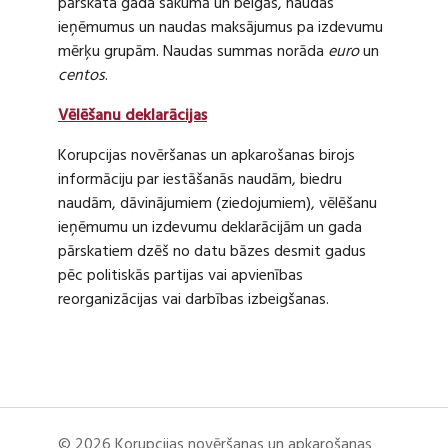
pārskata gada sākumā un beigās, naudas
ieņēmumus un naudas maksājumus pa izdevumu
mērķu grupām. Naudas summas norāda
euro
un
centos
.
Vēlēšanu deklarācijas
Korupcijas novēršanas un apkarošanas birojs
informāciju par iestāšanās naudām, biedru
naudām, dāvinājumiem (ziedojumiem), vēlēšanu
ieņēmumu un izdevumu deklarācijām un gada
pārskatiem dzēš no datu bāzes desmit gadus
pēc politiskās partijas vai apvienības
reorganizācijas vai darbības izbeigšanas.
© 2026 Korupcijas novēršanas un apkarošanas