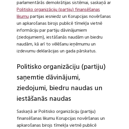
parlamentārās demokrātijas sistēmai, saskaņā ar
Politisko organizāciju (partiju) finansēšanas
likumu
partijas iesniedz un Korupcijas novēršanas
un apkarošanas birojs publicē tīmekļa vietnē
informāciju par partiju dāvinājumiem
(ziedojumiem), iestāšanās naudām un biedru
naudām, kā arī to vēlēšanu ieņēmumu un
izdevumu deklarācijas un gada pārskatus.
Politisko organizāciju (partiju)
saņemtie dāvinājumi,
ziedojumi, biedru naudas un
iestāšanās naudas
Saskaņā ar Politisko organizāciju (partiju)
finansēšanas likumu Korupcijas novēršanas un
apkarošanas birojs tīmekļa vietnē publicē