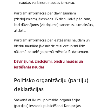
naudas vai biedru naudas iemaksu.
Partijām informācija par dāvinājumiem
(ziedojumiem) jāiesniedz 15 dienu laikā pēc tam,
kad dāvinājums (ziedojums) saņemts, atmaksāts,
atdots.
Partijām informācija par iestāšanās naudām un
biedru naudām jāiesniedz reizi ceturksnī līdz
nākamā ceturkšņa pirmā mēneša 5. datumam.
Dāvinājumi, ziedojumi, biedru naudas un
iestāšanās naudas
Politisko organizāciju (partiju)
deklarācijas
Saskaņā ar likumu politiskās organizācijas
(partijas) iesniedz publicēšanai Korupcijas