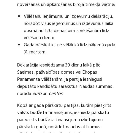
novēršanas un apkarošanas biroja tīmekļa vietnē:
Vēlēšanu ieņēmumu un izdevumu deklarāciju,
norādot visus ieņēmumus un izdevumus laika
posmā no 120. dienas pirms vēlēšanām līdz
vēlēšanu dienai.
Gada pārskatu - ne vēlāk kā līdz nākamā gada
31. martam.
Deklarācija iesniedzama 30 dienu laikā pēc
Saeimas, pašvaldības domes vai Eiropas
Parlamenta vēlēšanām, ja partija iesniegusi
deputātu kandidātu sarakstus. Naudas summas
norāda
euro
un
centos
.
Kopā ar gada pārskatu partijas, kurām piešķirts
valsts budžeta finansējums, iesniedz pārskatu
par valsts budžeta finansējuma izlietojumu
pārskata gadā, norādot naudas atlikumus