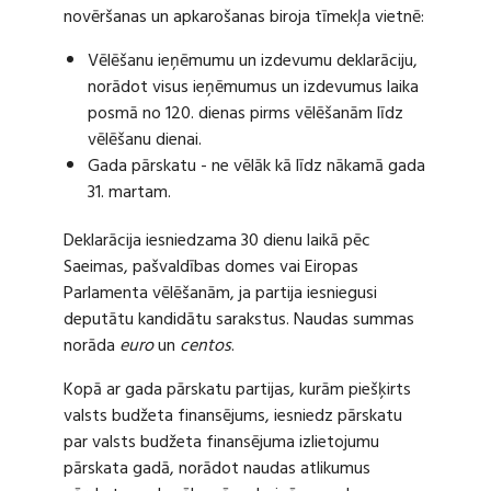
novēršanas un apkarošanas biroja tīmekļa vietnē:
Vēlēšanu ieņēmumu un izdevumu deklarāciju,
norādot visus ieņēmumus un izdevumus laika
posmā no 120. dienas pirms vēlēšanām līdz
vēlēšanu dienai.
Gada pārskatu - ne vēlāk kā līdz nākamā gada
31. martam.
Deklarācija iesniedzama 30 dienu laikā pēc
Saeimas, pašvaldības domes vai Eiropas
Parlamenta vēlēšanām, ja partija iesniegusi
deputātu kandidātu sarakstus. Naudas summas
norāda
euro
un
centos
.
Kopā ar gada pārskatu partijas, kurām piešķirts
valsts budžeta finansējums, iesniedz pārskatu
par valsts budžeta finansējuma izlietojumu
pārskata gadā, norādot naudas atlikumus