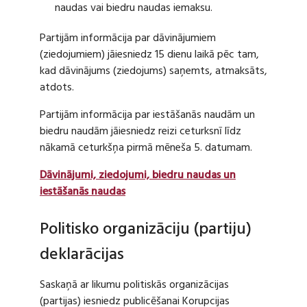
naudas vai biedru naudas iemaksu.
Partijām informācija par dāvinājumiem
(ziedojumiem) jāiesniedz 15 dienu laikā pēc tam,
kad dāvinājums (ziedojums) saņemts, atmaksāts,
atdots.
Partijām informācija par iestāšanās naudām un
biedru naudām jāiesniedz reizi ceturksnī līdz
nākamā ceturkšņa pirmā mēneša 5. datumam.
Dāvinājumi, ziedojumi, biedru naudas un
iestāšanās naudas
Politisko organizāciju (partiju)
deklarācijas
Saskaņā ar likumu politiskās organizācijas
(partijas) iesniedz publicēšanai Korupcijas