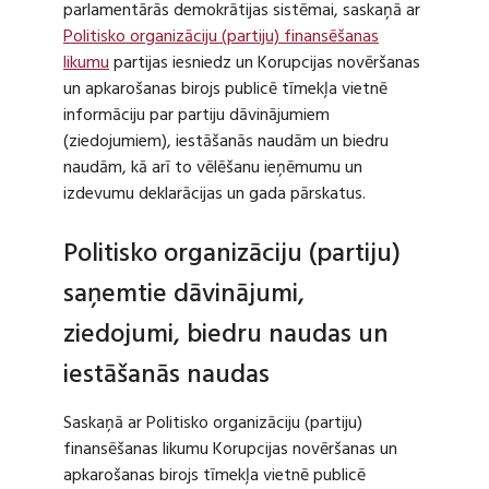
parlamentārās demokrātijas sistēmai, saskaņā ar
Politisko organizāciju (partiju) finansēšanas
likumu
partijas iesniedz un Korupcijas novēršanas
un apkarošanas birojs publicē tīmekļa vietnē
informāciju par partiju dāvinājumiem
(ziedojumiem), iestāšanās naudām un biedru
naudām, kā arī to vēlēšanu ieņēmumu un
izdevumu deklarācijas un gada pārskatus.
Politisko organizāciju (partiju)
saņemtie dāvinājumi,
ziedojumi, biedru naudas un
iestāšanās naudas
Saskaņā ar Politisko organizāciju (partiju)
finansēšanas likumu Korupcijas novēršanas un
apkarošanas birojs tīmekļa vietnē publicē