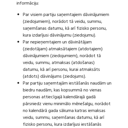
informāciju:
Par visiem partiju saņemtajiem dāvinājumiem
(ziedojumiem), norādot tā veidu, summu,
saņemšanas datumu, kā arī fizisko personu,
kura izdarījusi dāvinājumu (ziedojumu).
Par nepieņemtajiem un dāvinātājam
(ziedotājam) atmaksātajiem (atdotajiem)
dāvinājumiem (ziedojumiem), norādot tā
veidu, summu, atmaksas (atdošanas)
datumu, kā arī personu, kurai atmaksāts
(atdots) dāvinājums (ziedojums).
Par partiju saņemtajām iestāšanās naudām un
biedru naudām, kas kopsummā no vienas
personas attiecīgajā kalendārajā gadā
pārsniedz vienu minimālo mēnešalgu, norādot
no kalendārā gada sākuma katras iemaksas
veidu, summu, saņemšanas datumu, kā arī
fizisko personu, kura izdarījusi iestāšanās