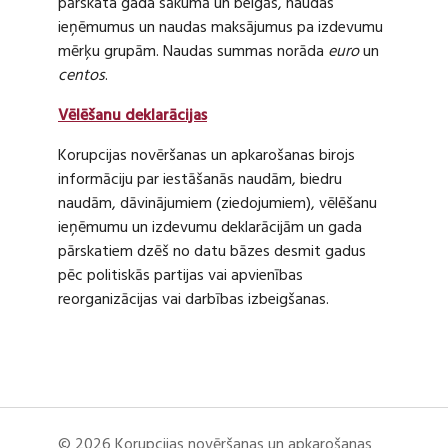
pārskata gada sākumā un beigās, naudas
ieņēmumus un naudas maksājumus pa izdevumu
mērķu grupām. Naudas summas norāda
euro
un
centos
.
Vēlēšanu deklarācijas
Korupcijas novēršanas un apkarošanas birojs
informāciju par iestāšanās naudām, biedru
naudām, dāvinājumiem (ziedojumiem), vēlēšanu
ieņēmumu un izdevumu deklarācijām un gada
pārskatiem dzēš no datu bāzes desmit gadus
pēc politiskās partijas vai apvienības
reorganizācijas vai darbības izbeigšanas.
© 2026 Korupcijas novēršanas un apkarošanas