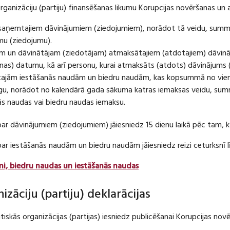
organizāciju (partiju) finansēšanas likumu Korupcijas novēršanas un 
u saņemtajiem dāvinājumiem (ziedojumiem), norādot tā veidu, summ
umu (ziedojumu).
m un dāvinātājam (ziedotājam) atmaksātajiem (atdotajiem) dāvin
as) datumu, kā arī personu, kurai atmaksāts (atdots) dāvinājums 
tajām iestāšanās naudām un biedru naudām, kas kopsummā no viena
u, norādot no kalendārā gada sākuma katras iemaksas veidu, summ
nās naudas vai biedru naudas iemaksu.
par dāvinājumiem (ziedojumiem) jāiesniedz 15 dienu laikā pēc tam,
 par iestāšanās naudām un biedru naudām jāiesniedz reizi ceturksn
mi, biedru naudas un iestāšanās naudas
nizāciju (partiju) deklarācijas
itiskās organizācijas (partijas) iesniedz publicēšanai Korupcijas no