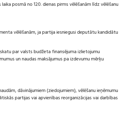
laika posmā no 120. dienas pirms vēlēšanām līdz vēlēšanu
amenta vēlēšanām, ja partija iesniegusi deputātu kandidātu
rskatu par valsts budžeta finansējuma izlietojumu
eņēmumus un naudas maksājumus pa izdevumu mērķu
ru naudām, dāvinājumiem (ziedojumiem), vēlēšanu ieņēmumu
skās partijas vai apvienības reorganizācijas vai darbības