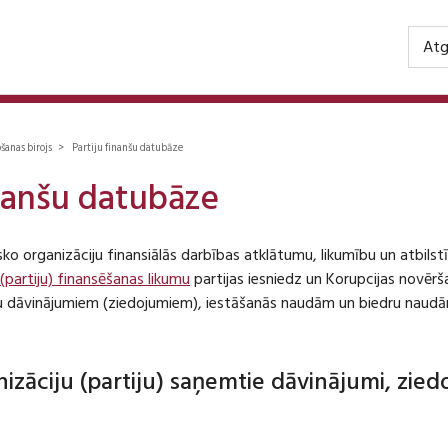
Atg
ošanas birojs > Partiju finanšu datubāze
inanšu datubāze
isko organizāciju finansiālās darbības atklātumu, likumību un atbil
 (partiju) finansēšanas likumu
partijas iesniedz un Korupcijas novēr
iju dāvinājumiem (ziedojumiem), iestāšanās naudām un biedru naudā
anizāciju (partiju) saņemtie dāvinājumi, zie