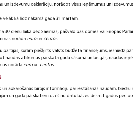
 un izdevumu deklarāciju, norādot visus ieņēmumus un izdevumus 
e vēlāk kā līdz nākamā gada 31. martam.
ma 30 dienu laikā pēc Saeimas, pašvaldības domes vai Eiropas Parl
ummas norāda
euro
un
centos
.
 partijas, kurām piešķirts valsts budžeta finansējums, iesniedz pā
dot naudas atlikumus pārskata gada sākumā un beigās, naudas i
mas norāda
euro
un
centos
.
s
s un apkarošanas birojs informāciju par iestāšanās naudām, bied
jām un gada pārskatiem dzēš no datu bāzes desmit gadus pēc politi