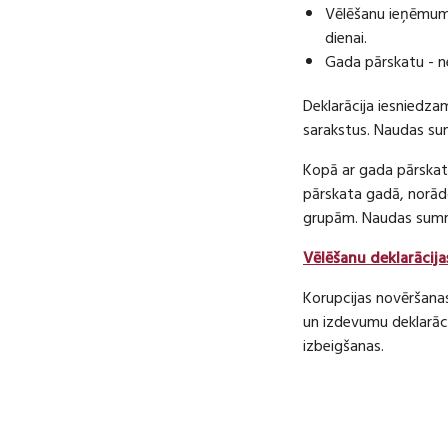
Vēlēšanu ieņēmumu
dienai.
Gada pārskatu - n
Deklarācija iesniedza
sarakstus. Naudas s
Kopā ar gada pārskatu
pārskata gadā, norā
grupām. Naudas sum
Vēlēšanu deklarācija
Korupcijas novēršana
un izdevumu deklarāci
izbeigšanas.