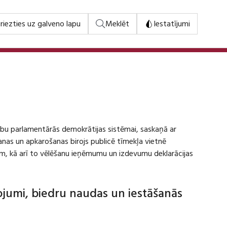
riezties uz galveno lapu
Meklēt
Iestatījumi
stību parlamentārās demokrātijas sistēmai, saskaņā ar
šanas un apkarošanas birojs publicē tīmekļa vietnē
m, kā arī to vēlēšanu ieņēmumu un izdevumu deklarācijas
dojumi, biedru naudas un iestāšanās