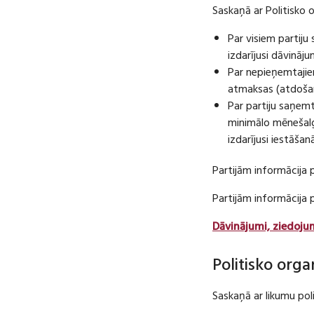
Saskaņā ar Politisko 
Par visiem partij
izdarījusi dāvināj
Par nepieņemtajie
atmaksas (atdošan
Par partiju saņem
minimālo mēnešalg
izdarījusi iestāša
Partijām informācija 
Partijām informācija
Dāvinājumi, ziedoju
Politisko orga
Saskaņā ar likumu pol