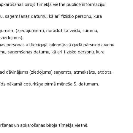
apkarošanas birojs tīmekļa vietnē publicē informāciju:
u, saņemšanas datumu, kā arī fizisko personu, kura
ājumiem (ziedojumiem), norādot tā veidu, summu,
(ziedojums).
s personas attiecīgajā kalendārajā gadā pārsniedz vienu
u, saņemšanas datumu, kā arī fizisko personu, kura
 kad dāvinājums (ziedojums) saņemts, atmaksāts, atdots.
ī līdz nākamā ceturkšņa pirmā mēneša 5. datumam.
vēršanas un apkarošanas biroja tīmekļa vietnē: