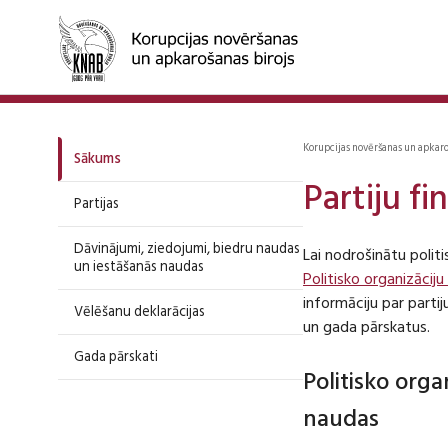
Korupcijas novēršanas un apkar
Sākums
Partiju f
Partijas
Dāvinājumi, ziedojumi, biedru naudas
Lai nodrošinātu polit
un iestāšanās naudas
Politisko organizāciju
informāciju par part
Vēlēšanu deklarācijas
un gada pārskatus.
Gada pārskati
Politisko org
naudas