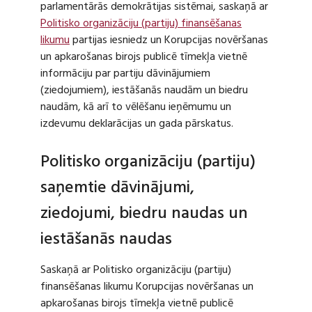
parlamentārās demokrātijas sistēmai, saskaņā ar
Politisko organizāciju (partiju) finansēšanas
likumu
partijas iesniedz un Korupcijas novēršanas
un apkarošanas birojs publicē tīmekļa vietnē
informāciju par partiju dāvinājumiem
(ziedojumiem), iestāšanās naudām un biedru
naudām, kā arī to vēlēšanu ieņēmumu un
izdevumu deklarācijas un gada pārskatus.
Politisko organizāciju (partiju)
saņemtie dāvinājumi,
ziedojumi, biedru naudas un
iestāšanās naudas
Saskaņā ar Politisko organizāciju (partiju)
finansēšanas likumu Korupcijas novēršanas un
apkarošanas birojs tīmekļa vietnē publicē