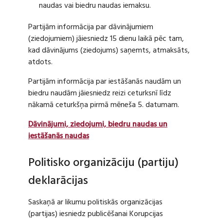
naudas vai biedru naudas iemaksu.
Partijām informācija par dāvinājumiem
(ziedojumiem) jāiesniedz 15 dienu laikā pēc tam,
kad dāvinājums (ziedojums) saņemts, atmaksāts,
atdots.
Partijām informācija par iestāšanās naudām un
biedru naudām jāiesniedz reizi ceturksnī līdz
nākamā ceturkšņa pirmā mēneša 5. datumam.
Dāvinājumi, ziedojumi, biedru naudas un
iestāšanās naudas
Politisko organizāciju (partiju)
deklarācijas
Saskaņā ar likumu politiskās organizācijas
(partijas) iesniedz publicēšanai Korupcijas