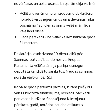
novēršanas un apkarošanas biroja tīmekļa vietnē:
Vēlēšanu ieņēmumu un izdevumu deklarāciju,
norādot visus ieņēmumus un izdevumus laika
posmā no 120. dienas pirms vēlēšanām līdz
vēlēšanu dienai.
Gada pārskatu - ne vēlāk kā līdz nākamā gada
31. martam.
Deklarācija iesniedzama 30 dienu laikā pēc
Saeimas, pašvaldības domes vai Eiropas
Parlamenta vēlēšanām, ja partija iesniegusi
deputātu kandidātu sarakstus. Naudas summas
norāda
euro
un
centos
.
Kopā ar gada pārskatu partijas, kurām piešķirts
valsts budžeta finansējums, iesniedz pārskatu
par valsts budžeta finansējuma izlietojumu
pārskata gadā, norādot naudas atlikumus