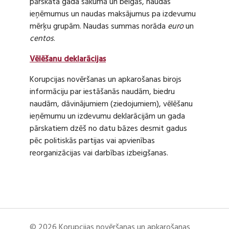
pārskata gada sākumā un beigās, naudas
ieņēmumus un naudas maksājumus pa izdevumu
mērķu grupām. Naudas summas norāda
euro
un
centos
.
Vēlēšanu deklarācijas
Korupcijas novēršanas un apkarošanas birojs
informāciju par iestāšanās naudām, biedru
naudām, dāvinājumiem (ziedojumiem), vēlēšanu
ieņēmumu un izdevumu deklarācijām un gada
pārskatiem dzēš no datu bāzes desmit gadus
pēc politiskās partijas vai apvienības
reorganizācijas vai darbības izbeigšanas.
© 2026 Korupcijas novēršanas un apkarošanas