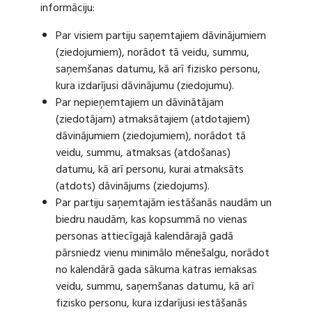
informāciju:
Par visiem partiju saņemtajiem dāvinājumiem
(ziedojumiem), norādot tā veidu, summu,
saņemšanas datumu, kā arī fizisko personu,
kura izdarījusi dāvinājumu (ziedojumu).
Par nepieņemtajiem un dāvinātājam
(ziedotājam) atmaksātajiem (atdotajiem)
dāvinājumiem (ziedojumiem), norādot tā
veidu, summu, atmaksas (atdošanas)
datumu, kā arī personu, kurai atmaksāts
(atdots) dāvinājums (ziedojums).
Par partiju saņemtajām iestāšanās naudām un
biedru naudām, kas kopsummā no vienas
personas attiecīgajā kalendārajā gadā
pārsniedz vienu minimālo mēnešalgu, norādot
no kalendārā gada sākuma katras iemaksas
veidu, summu, saņemšanas datumu, kā arī
fizisko personu, kura izdarījusi iestāšanās