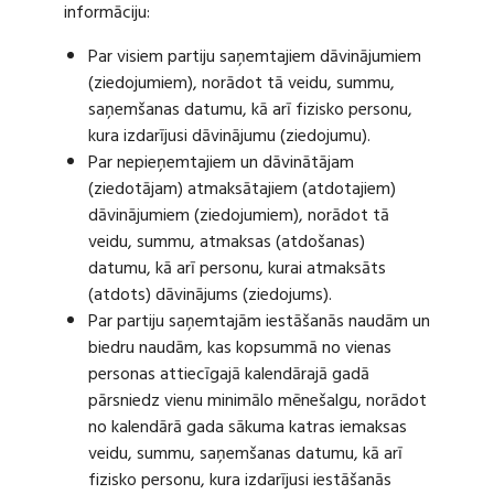
informāciju:
Par visiem partiju saņemtajiem dāvinājumiem
(ziedojumiem), norādot tā veidu, summu,
saņemšanas datumu, kā arī fizisko personu,
kura izdarījusi dāvinājumu (ziedojumu).
Par nepieņemtajiem un dāvinātājam
(ziedotājam) atmaksātajiem (atdotajiem)
dāvinājumiem (ziedojumiem), norādot tā
veidu, summu, atmaksas (atdošanas)
datumu, kā arī personu, kurai atmaksāts
(atdots) dāvinājums (ziedojums).
Par partiju saņemtajām iestāšanās naudām un
biedru naudām, kas kopsummā no vienas
personas attiecīgajā kalendārajā gadā
pārsniedz vienu minimālo mēnešalgu, norādot
no kalendārā gada sākuma katras iemaksas
veidu, summu, saņemšanas datumu, kā arī
fizisko personu, kura izdarījusi iestāšanās