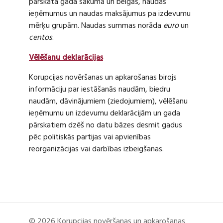
pārskata gada sākumā un beigās, naudas
ieņēmumus un naudas maksājumus pa izdevumu
mērķu grupām. Naudas summas norāda
euro
un
centos
.
Vēlēšanu deklarācijas
Korupcijas novēršanas un apkarošanas birojs
informāciju par iestāšanās naudām, biedru
naudām, dāvinājumiem (ziedojumiem), vēlēšanu
ieņēmumu un izdevumu deklarācijām un gada
pārskatiem dzēš no datu bāzes desmit gadus
pēc politiskās partijas vai apvienības
reorganizācijas vai darbības izbeigšanas.
© 2026 Korupcijas novēršanas un apkarošanas