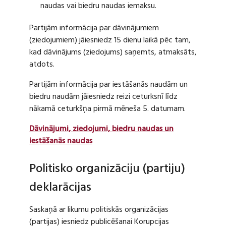
naudas vai biedru naudas iemaksu.
Partijām informācija par dāvinājumiem
(ziedojumiem) jāiesniedz 15 dienu laikā pēc tam,
kad dāvinājums (ziedojums) saņemts, atmaksāts,
atdots.
Partijām informācija par iestāšanās naudām un
biedru naudām jāiesniedz reizi ceturksnī līdz
nākamā ceturkšņa pirmā mēneša 5. datumam.
Dāvinājumi, ziedojumi, biedru naudas un
iestāšanās naudas
Politisko organizāciju (partiju)
deklarācijas
Saskaņā ar likumu politiskās organizācijas
(partijas) iesniedz publicēšanai Korupcijas