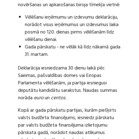
novēršanas un apkarošanas biroja tīmekļa vietnē:
Vēlēšanu ieņēmumu un izdevumu deklarāciju,
norādot visus ieņēmumus un izdevumus laika
posmā no 120. dienas pirms vēlēšanām līdz
vēlēšanu dienai.
Gada pārskatu - ne vēlāk kā līdz nākamā gada
31. martam.
Deklarācija iesniedzama 30 dienu laikā pēc
Saeimas, pašvaldības domes vai Eiropas
Parlamenta vēlēšanām, ja partija iesniegusi
deputātu kandidātu sarakstus. Naudas summas
norāda
euro
un
centos
.
Kopā ar gada pārskatu partijas, kurām piešķirts
valsts budžeta finansējums, iesniedz pārskatu
par valsts budžeta finansējuma izlietojumu
pārskata gadā, norādot naudas atlikumus