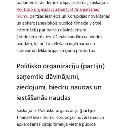
parlamentārās demokrātijas sistēmai, saskaņā ar
Politisko organizāciju (partiju) finansēšanas
likumu
partijas iesniedz un Korupcijas novēršanas
un apkarošanas birojs publicē tīmekļa vietnē
informāciju par partiju dāvinājumiem
(ziedojumiem), iestāšanās naudām un biedru
naudām, kā arī to vēlēšanu ieņēmumu un
izdevumu deklarācijas un gada pārskatus.
Politisko organizāciju (partiju)
saņemtie dāvinājumi,
ziedojumi, biedru naudas un
iestāšanās naudas
Saskaņā ar Politisko organizāciju (partiju)
finansēšanas likumu Korupcijas novēršanas un
apkarošanas birojs tīmekļa vietnē publicē