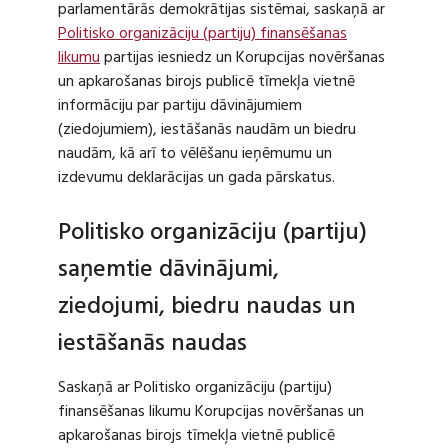
parlamentārās demokrātijas sistēmai, saskaņā ar
Politisko organizāciju (partiju) finansēšanas
likumu
partijas iesniedz un Korupcijas novēršanas
un apkarošanas birojs publicē tīmekļa vietnē
informāciju par partiju dāvinājumiem
(ziedojumiem), iestāšanās naudām un biedru
naudām, kā arī to vēlēšanu ieņēmumu un
izdevumu deklarācijas un gada pārskatus.
Politisko organizāciju (partiju)
saņemtie dāvinājumi,
ziedojumi, biedru naudas un
iestāšanās naudas
Saskaņā ar Politisko organizāciju (partiju)
finansēšanas likumu Korupcijas novēršanas un
apkarošanas birojs tīmekļa vietnē publicē