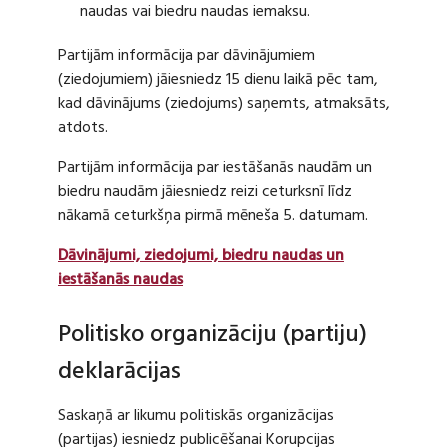
naudas vai biedru naudas iemaksu.
Partijām informācija par dāvinājumiem
(ziedojumiem) jāiesniedz 15 dienu laikā pēc tam,
kad dāvinājums (ziedojums) saņemts, atmaksāts,
atdots.
Partijām informācija par iestāšanās naudām un
biedru naudām jāiesniedz reizi ceturksnī līdz
nākamā ceturkšņa pirmā mēneša 5. datumam.
Dāvinājumi, ziedojumi, biedru naudas un
iestāšanās naudas
Politisko organizāciju (partiju)
deklarācijas
Saskaņā ar likumu politiskās organizācijas
(partijas) iesniedz publicēšanai Korupcijas