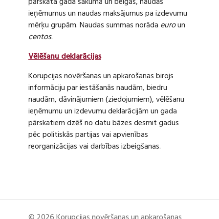
pārskata gada sākumā un beigās, naudas
ieņēmumus un naudas maksājumus pa izdevumu
mērķu grupām. Naudas summas norāda
euro
un
centos
.
Vēlēšanu deklarācijas
Korupcijas novēršanas un apkarošanas birojs
informāciju par iestāšanās naudām, biedru
naudām, dāvinājumiem (ziedojumiem), vēlēšanu
ieņēmumu un izdevumu deklarācijām un gada
pārskatiem dzēš no datu bāzes desmit gadus
pēc politiskās partijas vai apvienības
reorganizācijas vai darbības izbeigšanas.
© 2026 Korupcijas novēršanas un apkarošanas