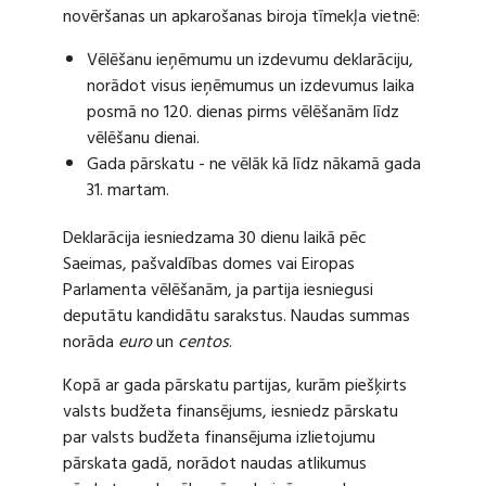
novēršanas un apkarošanas biroja tīmekļa vietnē:
Vēlēšanu ieņēmumu un izdevumu deklarāciju,
norādot visus ieņēmumus un izdevumus laika
posmā no 120. dienas pirms vēlēšanām līdz
vēlēšanu dienai.
Gada pārskatu - ne vēlāk kā līdz nākamā gada
31. martam.
Deklarācija iesniedzama 30 dienu laikā pēc
Saeimas, pašvaldības domes vai Eiropas
Parlamenta vēlēšanām, ja partija iesniegusi
deputātu kandidātu sarakstus. Naudas summas
norāda
euro
un
centos
.
Kopā ar gada pārskatu partijas, kurām piešķirts
valsts budžeta finansējums, iesniedz pārskatu
par valsts budžeta finansējuma izlietojumu
pārskata gadā, norādot naudas atlikumus