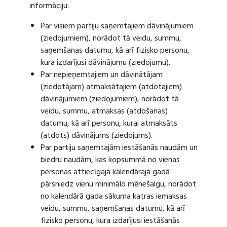
informāciju:
Par visiem partiju saņemtajiem dāvinājumiem
(ziedojumiem), norādot tā veidu, summu,
saņemšanas datumu, kā arī fizisko personu,
kura izdarījusi dāvinājumu (ziedojumu).
Par nepieņemtajiem un dāvinātājam
(ziedotājam) atmaksātajiem (atdotajiem)
dāvinājumiem (ziedojumiem), norādot tā
veidu, summu, atmaksas (atdošanas)
datumu, kā arī personu, kurai atmaksāts
(atdots) dāvinājums (ziedojums).
Par partiju saņemtajām iestāšanās naudām un
biedru naudām, kas kopsummā no vienas
personas attiecīgajā kalendārajā gadā
pārsniedz vienu minimālo mēnešalgu, norādot
no kalendārā gada sākuma katras iemaksas
veidu, summu, saņemšanas datumu, kā arī
fizisko personu, kura izdarījusi iestāšanās